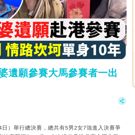
外婆遺願參賽大馬參賽者一出
4日）舉行總決賽，總共有5男2女7強進入決賽爭