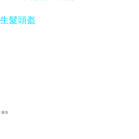
光生髮頭盔
廣告