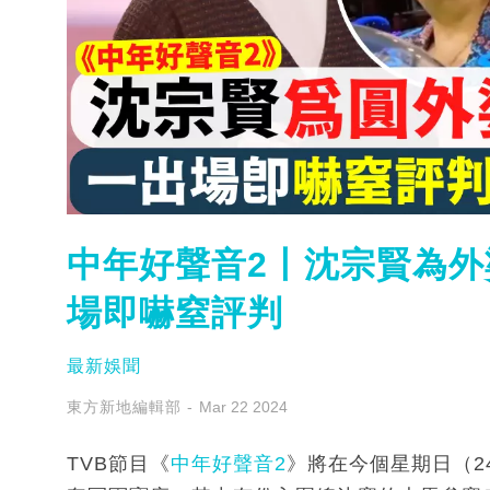
中年好聲音2丨沈宗賢為
場即嚇窒評判
最新娛聞
東方新地編輯部
Mar 22 2024
TVB節目《
中年好聲音2
》將在今個星期日（2