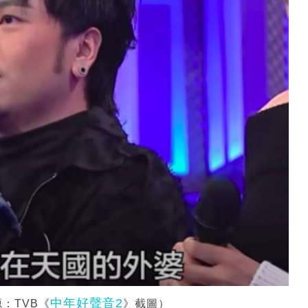
中年好聲音2
：TVB《
》截圖）