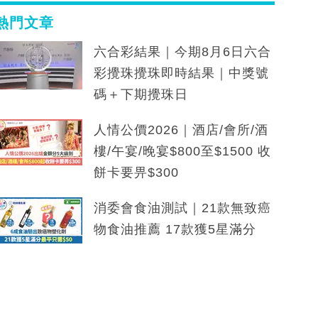
熱門文章
六合彩結果｜今期8月6日六合
彩攪珠攪珠即時結果｜中獎號
碼＋下期攪珠日
人情公價2026｜酒店/會所/酒
樓/午宴/晚宴$800至$1500 收
餅卡要畀$300
消委會食油測試｜21款無致癌
物食油推薦 17款獲5星滿分