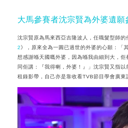
大馬參賽者沈宗賢為外婆遺願
沈宗賢原為馬來西亞吉隆波人，任職髮型師的
2
》，原來全為一圓已過世的外婆的心願：「
想感謝喺天國嘅外婆，因為喺我由細到大，佢
同佢講：『我得喇，外婆！』」沈宗賢又指以
租錄影帶，自己亦是靠收看TVB節目學會廣東