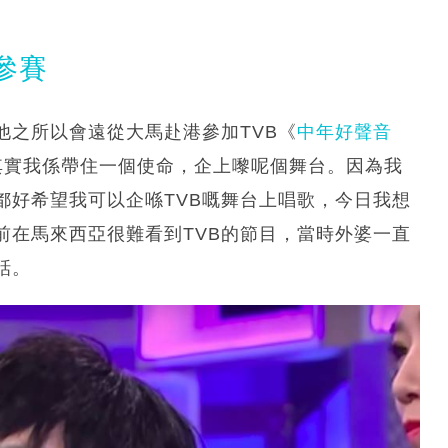
參賽
他之所以會遠從大馬赴港參加TVB《
中年好聲音
其實我係帶住一個使命，企上嚟呢個舞台。因為我
都好希望我可以企喺TVB嘅舞台上唱歌，今日我想
前在馬來西亞很難看到TVB的節目，當時外婆一直
話。