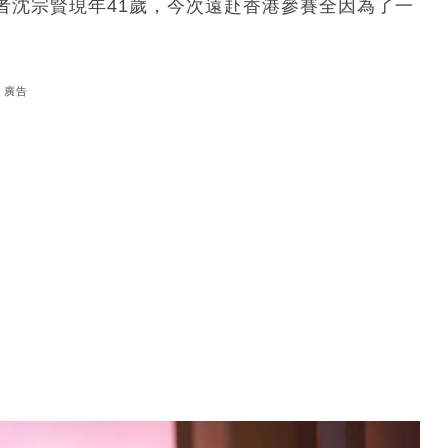
者沈宗賢現年41歲，今次遠赴香港參賽全因為了一
廣告