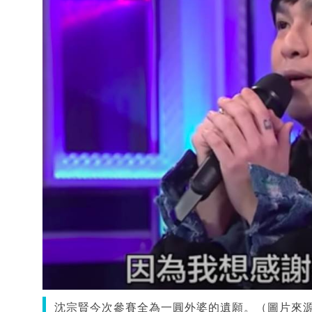
沈宗賢今次參賽全為一圓外婆的遺願。（圖片來源