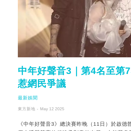
中年好聲音3｜第4名至第
惹網民爭議
最新娛聞
東方新地
May 12 2025
《中年好聲音3》總決賽昨晚（11日）於啟