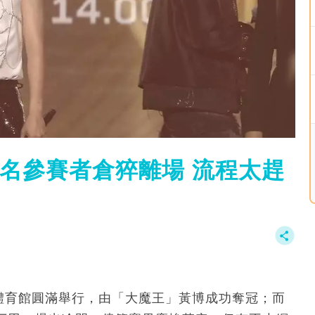
7名參賽者倉猝離場 流程太趕
德體育館圓滿舉行，由「大魔王」黃博成功奪冠；而