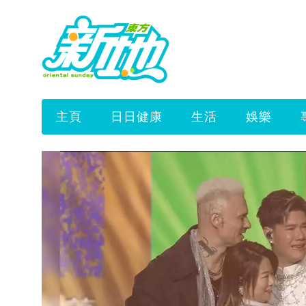
主頁
日日健康
生活
娛樂