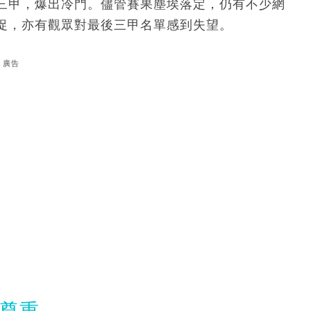
三甲，爆出冷門。儘管賽果塵埃落定，仍有不少網
促，亦有觀眾對最後三甲名單感到失望。
廣告
零尊重