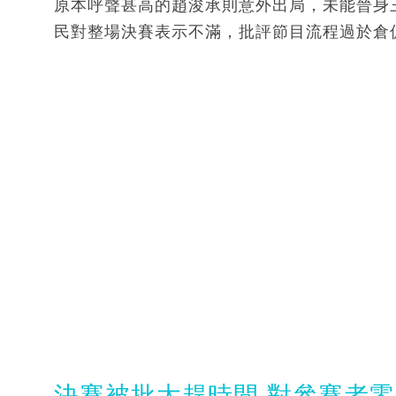
原本呼聲甚高的趙浚承則意外出局，未能晉身
民對整場決賽表示不滿，批評節目流程過於倉
決賽被批太趕時間 對參賽者