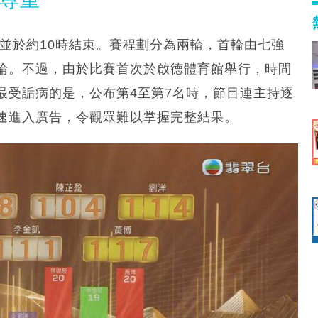
，並於約10時結束。賽程劃分為兩輪，首輪由七強
輪。不過，由於比賽首次於啟德體育館舉行，時間
最受詬病的是，公布第4至第7名時，節目連主持逐
速進入廣告，令觀眾難以掌握完整結果。