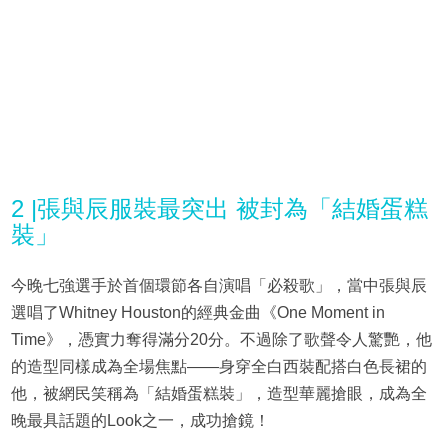
2 |張與辰服裝最突出 被封為「結婚蛋糕
裝」
今晚七強選手於首個環節各自演唱「必殺歌」，當中張與辰
選唱了Whitney Houston的經典金曲《One Moment in
Time》，憑實力奪得滿分20分。不過除了歌聲令人驚艷，他
的造型同樣成為全場焦點——身穿全白西裝配搭白色長裙的
他，被網民笑稱為「結婚蛋糕裝」，造型華麗搶眼，成為全
晚最具話題的Look之一，成功搶鏡！