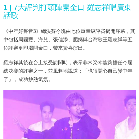
1 | 7大評判打頭陣開金口 羅志祥唱廣東
話歌
《中年好聲音3》總決賽今晚由七位重量級評審揭開序幕，其
中包括周國豐、海兒、張佳添、肥媽與台灣歌王羅志祥等五
位評審更即場開金口，帶來驚喜演出。
羅志祥其後在台上接受訪問時，表示非常榮幸能夠擔任今屆
總決賽的評審之一，並風趣地說道：「也很開心自己變中年
了」，成功炒熱氣氛。