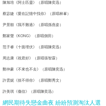
陳旭培《阿士匹靈》（原唱陳奕迅）
蔡宓婕《愛在記憶中找你》（原唱林峯）
尹景順《我不難過》（原唱孫燕姿）
鄭家聲《KONG》（原唱側田）
范子睿《十面埋伏》（原唱陳奕迅）
周志康《祝君好》（原唱張智霖）
鄭仲豪《不來也不去》（原唱陳奕迅）
許雲妮《捨不得你》（原唱鄭秀文）
許美琪《傷信》（原唱陳奕迅）
網民期待失戀金曲夜 紛紛預測淘汰人選