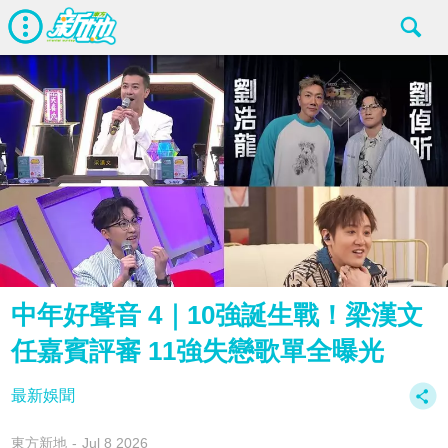
中年好聲音 4｜10強誕生戰！梁漢文
任嘉賓評審 11強失戀歌單全曝光
最新娛聞
東方新地
Jul 8 2026