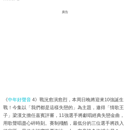
廣告
《
中年好聲音
4》戰況愈演愈烈，本周日晚將迎來10強誕生
戰！今集以「我們都是這樣失戀的」為主題，邀得「情歌王
子」梁漢文擔任嘉賓評審，11強選手將獻唱經典失戀金曲，
用歌聲唱盡心碎時刻。賽制殘酷，最低分的三位選手將跌入