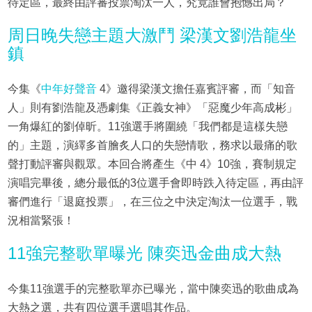
待定區，最終由評審投票淘汰一人，究竟誰會抱憾出局？
周日晚失戀主題大激鬥 梁漢文劉浩龍坐
鎮
今集《
中年好聲音
4》邀得梁漢文擔任嘉賓評審，而「知音
人」則有劉浩龍及憑劇集《正義女神》「惡魔少年高成彬」
一角爆紅的劉倬昕。11強選手將圍繞「我們都是這樣失戀
的」主題，演繹多首膾炙人口的失戀情歌，務求以最痛的歌
聲打動評審與觀眾。本回合將產生《中 4》10強，賽制規定
演唱完畢後，總分最低的3位選手會即時跌入待定區，再由評
審們進行「退庭投票」，在三位之中決定淘汰一位選手，戰
況相當緊張！
11強完整歌單曝光 陳奕迅金曲成大熱
今集11強選手的完整歌單亦已曝光，當中陳奕迅的歌曲成為
大熱之選，共有四位選手選唱其作品。