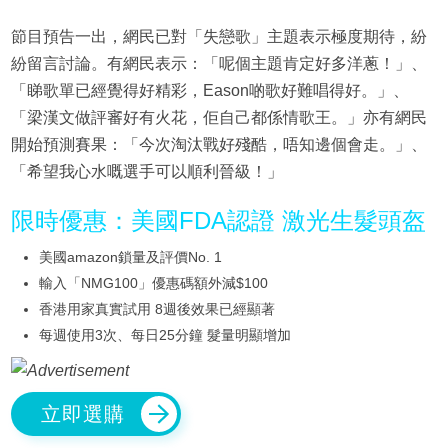
節目預告一出，網民已對「失戀歌」主題表示極度期待，紛
紛留言討論。有網民表示：「呢個主題肯定好多洋蔥！」、
「睇歌單已經覺得好精彩，Eason啲歌好難唱得好。」、
「梁漢文做評審好有火花，佢自己都係情歌王。」亦有網民
開始預測賽果：「今次淘汰戰好殘酷，唔知邊個會走。」、
「希望我心水嘅選手可以順利晉級！」
限時優惠：美國FDA認證 激光生髮頭盔
美國amazon鎖量及評價No. 1
輸入「NMG100」優惠碼額外減$100
香港用家真實試用 8週後效果已經顯著
每週使用3次、每日25分鐘 髮量明顯增加
立即選購