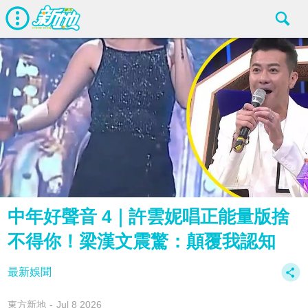
中年好聲音 4｜許雲妮唱正能量版捨
不得你！梁漢文震驚：顛覆我認知
最新娛聞
東方新地
Jul 8 2026