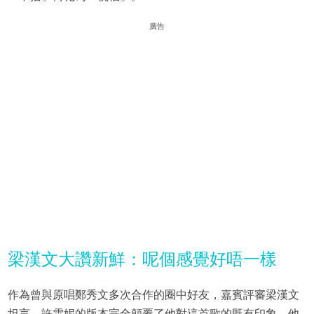
廣告
梁漢文大讚新鮮：呢個感覺好唔一樣
作為曾與原唱鄭秀文多次合作的圈中好友，嘉賓評審梁漢文
坦言，許雲妮的版本完全顛覆了他對這首歌的既有印象。他