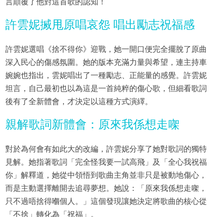
言顛覆了他對這首歌的認知！
許雲妮搣甩原唱哀怨 唱出勵志祝福感
許雲妮選唱《捨不得你》迎戰，她一開口便完全擺脫了原曲
深入民心的傷感氛圍。她的版本充滿力量與希望，連主持車
婉婉也指出，雲妮唱出了一種勵志、正能量的感覺。許雲妮
坦言，自己最初也以為這是一首純粹的傷心歌，但細看歌詞
後有了全新體會，才決定以這種方式演繹。
親解歌詞新體會：原來我係想走㗎
對於為何會有如此大的改編，許雲妮分享了她對歌詞的獨特
見解。她指著歌詞「完全怪我要一試高飛」及「全心我祝福
你」解釋道，她從中領悟到歌曲主角並非只是被動地傷心，
而是主動選擇離開去追尋夢想。她說：「原來我係想走㗎，
只不過唔捨得嗰個人。」這個發現讓她決定將歌曲的核心從
「不捨」轉化為「祝福」。