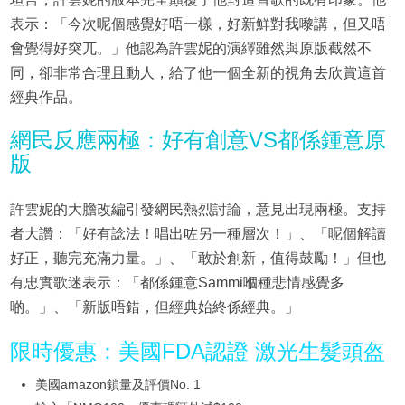
表示：「今次呢個感覺好唔一樣，好新鮮對我嚟講，但又唔
會覺得好突兀。」他認為許雲妮的演繹雖然與原版截然不
同，卻非常合理且動人，給了他一個全新的視角去欣賞這首
經典作品。
網民反應兩極：好有創意VS都係鍾意原
版
許雲妮的大膽改編引發網民熱烈討論，意見出現兩極。支持
者大讚：「好有諗法！唱出咗另一種層次！」、「呢個解讀
好正，聽完充滿力量。」、「敢於創新，值得鼓勵！」但也
有忠實歌迷表示：「都係鍾意Sammi嗰種悲情感覺多
啲。」、「新版唔錯，但經典始終係經典。」
限時優惠：美國FDA認證 激光生髮頭盔
美國amazon鎖量及評價No. 1