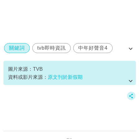
關鍵詞
tvb即時資訊
中年好聲音4
梁漢文
許雲妮
圖片來源：TVB
資料或影片來源：
原文刊於新假期