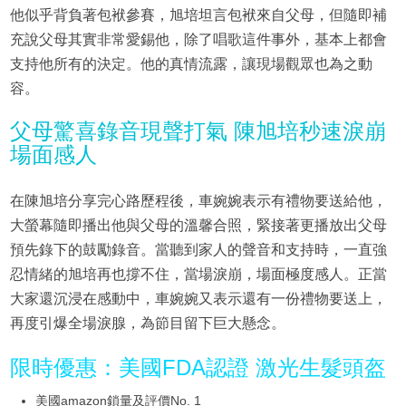
他似乎背負著包袱參賽，旭培坦言包袱來自父母，但隨即補
充說父母其實非常愛錫他，除了唱歌這件事外，基本上都會
支持他所有的決定。他的真情流露，讓現場觀眾也為之動
容。
父母驚喜錄音現聲打氣 陳旭培秒速淚崩
場面感人
在陳旭培分享完心路歷程後，車婉婉表示有禮物要送給他，
大螢幕隨即播出他與父母的溫馨合照，緊接著更播放出父母
預先錄下的鼓勵錄音。當聽到家人的聲音和支持時，一直強
忍情緒的旭培再也撐不住，當場淚崩，場面極度感人。正當
大家還沉浸在感動中，車婉婉又表示還有一份禮物要送上，
再度引爆全場淚腺，為節目留下巨大懸念。
限時優惠：美國FDA認證 激光生髮頭盔
美國amazon鎖量及評價No. 1