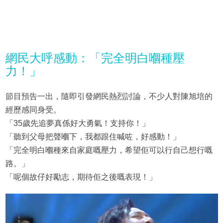
網民大呼感動：「完全明白嗰種壓
力！」
節目預告一出，隨即引發網民熱烈討論，不少人對陳旭培的
經歷感同身受。
「35歲先追夢真係好大勇氣！支持你！」
「聽到父母把聲嗰下，我都跟住喊咗，好感動！」
「完全明白嗰種來自家庭嘅壓力，希望佢可以行自己想行嘅
路。」
「呢個故仔好勵志，期待佢之後嘅表現！」