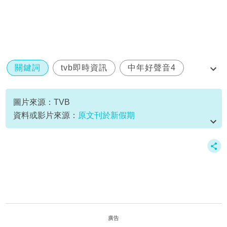
關鍵詞
tvb即時資訊
中年好聲音4
家庭關係
陳旭培
圖片來源：TVB
資料或影片來源：
原文刊於新假期
廣告