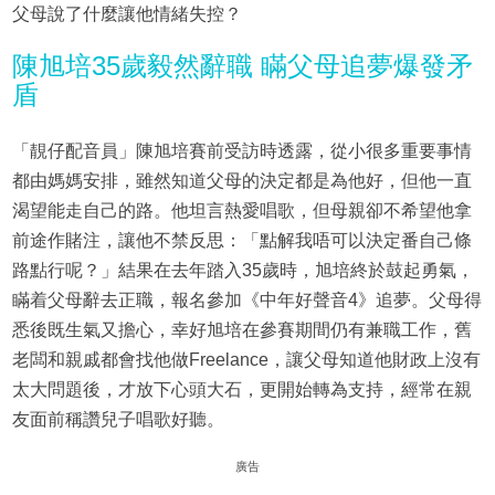
父母說了什麼讓他情緒失控？
陳旭培35歲毅然辭職 瞞父母追夢爆發矛
盾
「靚仔配音員」陳旭培賽前受訪時透露，從小很多重要事情
都由媽媽安排，雖然知道父母的決定都是為他好，但他一直
渴望能走自己的路。他坦言熱愛唱歌，但母親卻不希望他拿
前途作賭注，讓他不禁反思：「點解我唔可以決定番自己條
路點行呢？」結果在去年踏入35歲時，旭培終於鼓起勇氣，
瞞着父母辭去正職，報名參加《中年好聲音4》追夢。父母得
悉後既生氣又擔心，幸好旭培在參賽期間仍有兼職工作，舊
老闆和親戚都會找他做Freelance，讓父母知道他財政上沒有
太大問題後，才放下心頭大石，更開始轉為支持，經常在親
友面前稱讚兒子唱歌好聽。
廣告