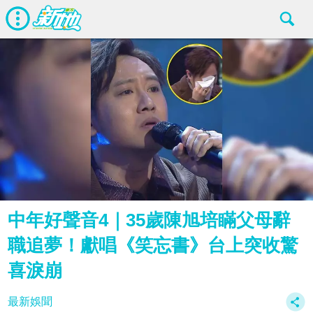
中年好聲音4｜35歲陳旭培瞞父母辭
職追夢！獻唱《笑忘書》台上突收驚
喜淚崩
最新娛聞