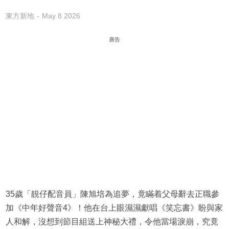
東方新地
May 8 2026
廣告
35歲「靚仔配音員」陳旭培為追夢，竟瞞着父母辭去正職參
加《中年好聲音4》！他在台上眼濕濕獻唱《笑忘書》盼與家
人和解，沒想到節目組送上神秘大禮，令他當場淚崩，究竟