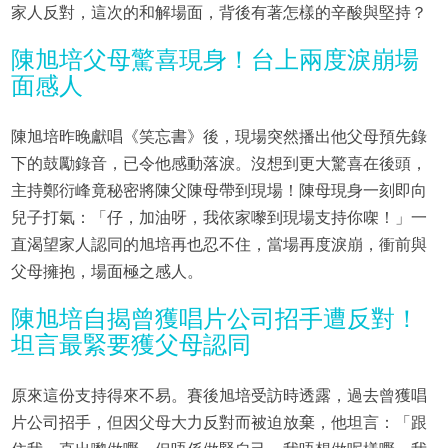
家人反對，這次的和解場面，背後有著怎樣的辛酸與堅持？
陳旭培父母驚喜現身！台上兩度淚崩場
面感人
陳旭培昨晚獻唱《笑忘書》後，現場突然播出他父母預先錄
下的鼓勵錄音，已令他感動落淚。沒想到更大驚喜在後頭，
主持鄭衍峰竟秘密將陳父陳母帶到現場！陳母現身一刻即向
兒子打氣：「仔，加油呀，我依家嚟到現場支持你㗎！」一
直渴望家人認同的旭培再也忍不住，當場再度淚崩，衝前與
父母擁抱，場面極之感人。
陳旭培自揭曾獲唱片公司招手遭反對！
坦言最緊要獲父母認同
原來這份支持得來不易。賽後旭培受訪時透露，過去曾獲唱
片公司招手，但因父母大力反對而被迫放棄，他坦言：「跟