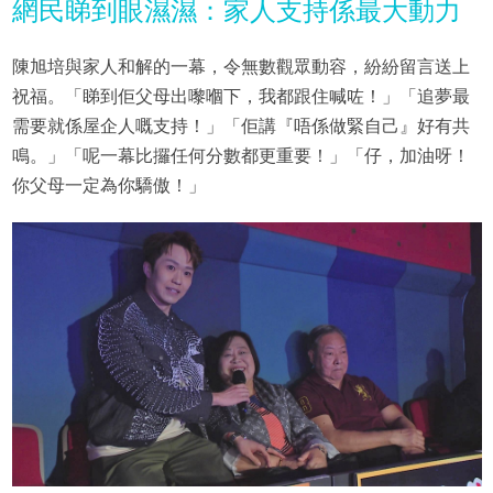
網民睇到眼濕濕：家人支持係最大動力
陳旭培與家人和解的一幕，令無數觀眾動容，紛紛留言送上
祝福。「睇到佢父母出嚟嗰下，我都跟住喊咗！」「追夢最
需要就係屋企人嘅支持！」「佢講『唔係做緊自己』好有共
鳴。」「呢一幕比攞任何分數都更重要！」「仔，加油呀！
你父母一定為你驕傲！」