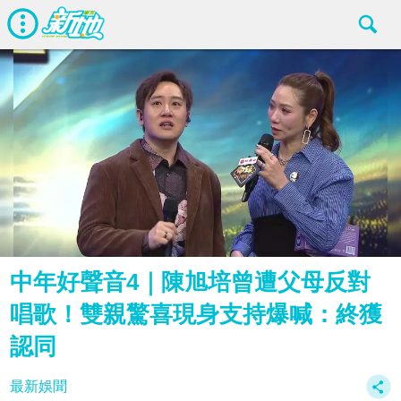
中年好聲音4｜陳旭培曾遭父母反對
唱歌！雙親驚喜現身支持爆喊：終獲
認同
最新娛聞