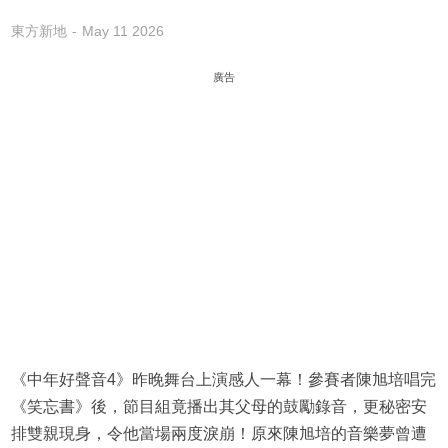
東方新地
May 11 2026
廣告
《中年好聲音4》昨晚舞台上演感人一幕！參賽者陳旭培唱完
《笑忘書》後，節目組竟播出其父母的鼓勵錄音，更秘密安
排雙親現身，令他當場兩度淚崩！原來陳旭培的音樂夢曾遭