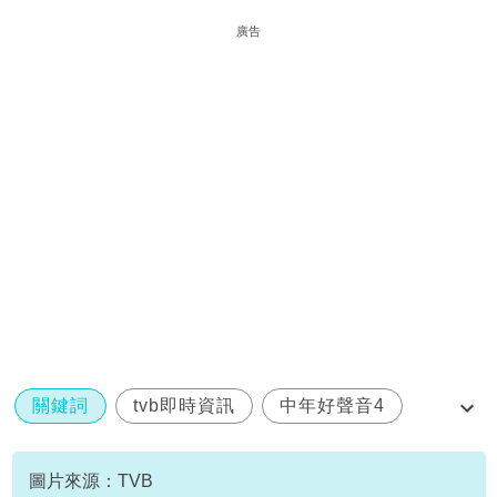
廣告
關鍵詞
tvb即時資訊
中年好聲音4
家庭關係
陳旭培
圖片來源：TVB