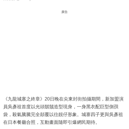
廣告
《九龍城寨之終章》20日晚在尖東封街拍攝期間，新加盟演
員吳彥祖首度以光頭鬍鬚造型現身，一身黑衣配巨型側孭
袋，殺氣騰騰完全顛覆以往靚仔形象。城寨四子更與吳彥祖
在日本餐廳合照，互動畫面隨即引爆網民期待。