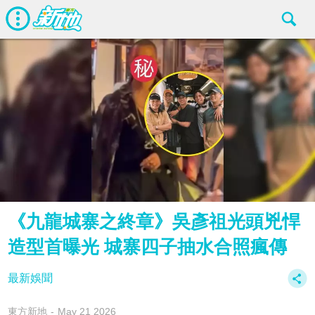
《九龍城寨之終章》吳彥祖光頭兇悍
造型首曝光 城寨四子抽水合照瘋傳
最新娛聞
東方新地
May 21 2026