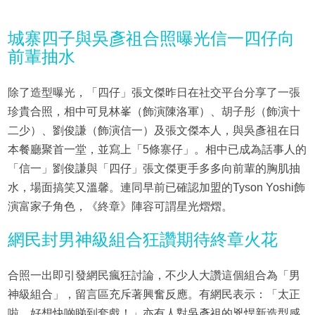
城寨四子與吳彥祖合照曝光信一四仔向
前輩抽水
除了造型曝光，「四仔」張文傑昨日在社交平台分享了一張
珍貴合照，相中可見林峯（飾演陳洛軍）、胡子彤（飾演十
二少）、劉俊謙（飾演信一）及張文傑本人，與吳彥祖在日
本餐廳聚首一堂，並寫上「5條寨仔」。相中已成為話事人的
「信一」劉俊謙與「四仔」張文傑更手多多向前輩的胸肌抽
水，場面搞笑又溫馨。連同早前已確認加盟的Tyson Yoshi飾
演富家子角色，《終章》陣容可謂星光熠熠。
網民封男神級組合狂讚期待終章火花
合照一出即引發網民瘋狂討論，不少人大讚這個組合為「男
神級組合」，留言區充斥著興奮反應。有網民表示：「太正
啦，好想快啲睇到套戲！」亦有人對吳彥祖的兇悍新造型感