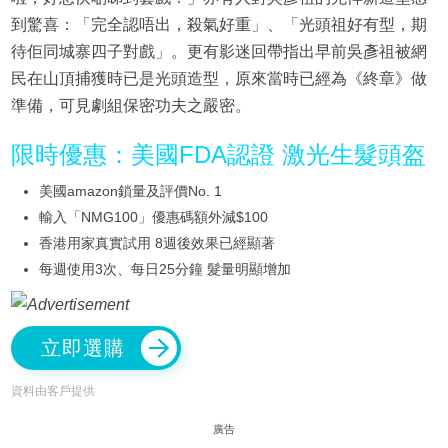
到驚喜：「完全認唔出，殺氣好重」、「光頭祖好有型，期
待佢同城寨四子對戲」。更有影迷回帶指出早前吳彥祖被網
民在山頂捕獲時已是光頭造型，原來當時已經為《終章》做
準備，可見劇組保密功夫之嚴密。
限時優惠：美國FDA認證 激光生髮頭盔
美國amazon鎖量及評價No. 1
輸入「NMG100」優惠碼額外減$100
香港用家真實試用 8週後效果已經顯著
每週使用3次、每日25分鐘 髮量明顯增加
立即選購
資料由客戶提供
廣告