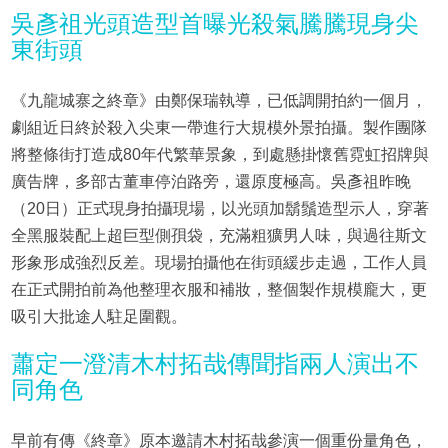
吳彥祖光頭造型首曝光殺氣騰騰現身尖
東街頭
《九龍城寨之終章》由鄭保瑞執導，已低調開拍約一個月，
劇組近日終於殺入尖東一帶進行大規模外景拍攝。製作團隊
將整條街打造成80年代繁華景象，到處懸掛懷舊霓虹招牌與
廣告牌，多部古董車停泊路旁，還原度極高。吳彥祖昨晚
（20日）正式現身拍攝現場，以光頭加鬍鬚造型示人，穿著
全黑服裝配上超巨型側孭袋，充滿粗獷男人味，與過往斯文
形象形成強烈反差。現場拍攝他在街頭緩步走過，工作人員
在正式開拍前為他整理衣服和補妝，整個製作規模龐大，更
吸引大批途人駐足圍觀。
蕭定一澄清木村拓哉傳聞指兩人演出不
同角色
早前有傳《終章》原本邀請木村拓哉參演一個重份量角色，