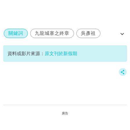
關鍵詞
九龍城寨之終章
吳彥祖
城寨四子
資料或影片來源：
原文刊於新假期
廣告