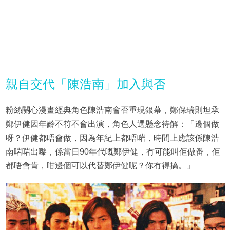
親自交代「陳浩南」加入與否
粉絲關心漫畫經典角色陳浩南會否重現銀幕，鄭保瑞則坦承
鄭伊健因年齡不符不會出演，角色人選懸念待解：「邊個做
呀？伊健都唔會做，因為年紀上都唔啱，時間上應該係陳浩
南啱啱出嚟，係當日90年代嘅鄭伊健，冇可能叫佢做番，佢
都唔會肯，咁邊個可以代替鄭伊健呢？你冇得搞。」