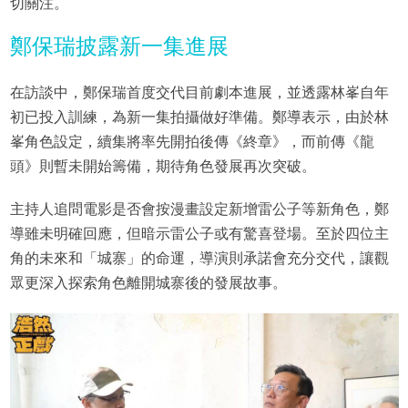
切關注。
鄭保瑞披露新一集進展
在訪談中，鄭保瑞首度交代目前劇本進展，並透露林峯自年
初已投入訓練，為新一集拍攝做好準備。鄭導表示，由於林
峯角色設定，續集將率先開拍後傳《終章》，而前傳《龍
頭》則暫未開始籌備，期待角色發展再次突破。
主持人追問電影是否會按漫畫設定新增雷公子等新角色，鄭
導雖未明確回應，但暗示雷公子或有驚喜登場。至於四位主
角的未來和「城寨」的命運，導演則承諾會充分交代，讓觀
眾更深入探索角色離開城寨後的發展故事。