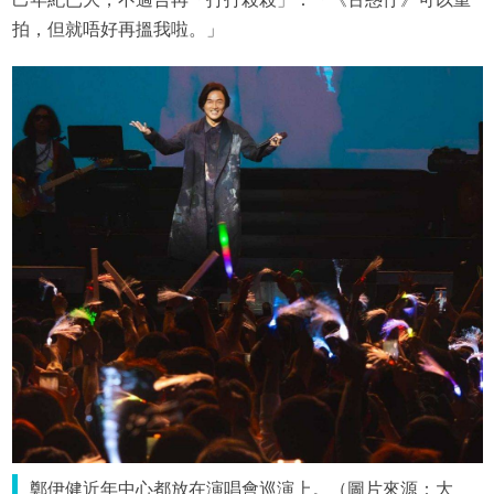
拍，但就唔好再搵我啦。」
鄭伊健近年中心都放在演唱會巡演上。（圖片來源：大