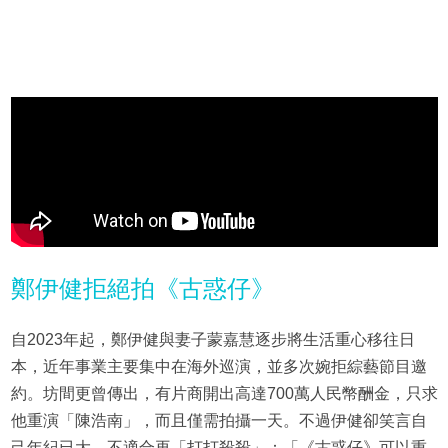
鄭伊健拒絕拍《古惑仔》
自2023年起，鄭伊健與妻子蒙嘉慧逐步將生活重心移往日
本，近年事業主要集中在海外巡演，並多次婉拒綜藝節目邀
約。坊間更曾傳出，有片商開出高達700萬人民幣酬金，只求
他重演「陳浩南」，而且僅需拍攝一天。不過伊健卻笑言自
己年紀已大，不適合再「打打殺殺」：「《古惑仔》可以重