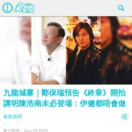
九龍城寨｜鄭保瑞預告《終章》開拍
講明陳浩南未必登場：伊健都唔會做
最新娛聞
東方新地
Aug 29 2025