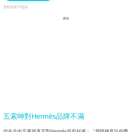
資料由客戶提供
廣告
五索呻對Hermès品牌不滿
但在片中五索就直言對Hermès並冇好感：「我唔鍾意玩佢嘅