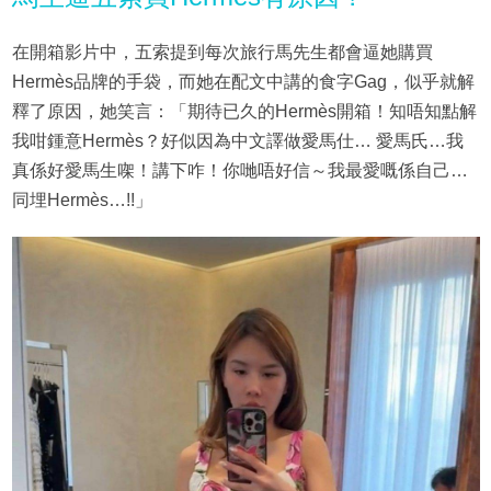
在開箱影片中，五索提到每次旅行馬先生都會逼她購買
Hermès品牌的手袋，而她在配文中講的食字Gag，似乎就解
釋了原因，她笑言：「期待已久的Hermès開箱！知唔知點解
我咁鍾意Hermès？好似因為中文譯做愛馬仕… 愛馬氏…我
真係好愛馬生㗎！講下咋！你哋唔好信～我最愛嘅係自己…
同埋Hermès…!!」