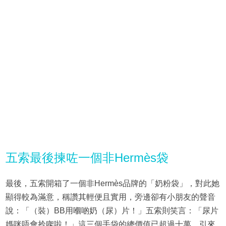
五索最後揀咗一個非Hermès袋
最後，五索開箱了一個非Hermès品牌的「奶粉袋」，對此她
顯得較為滿意，稱讚其輕便且實用，旁邊卻有小朋友的聲音
說：「（裝）BB用嗰啲奶（尿）片！」五索則笑言：「尿片
媽咪唔會拎㗎啦！」這三個手袋的總價值已超過十萬，引來