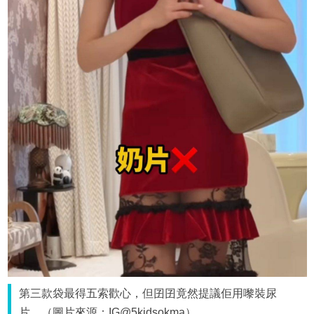
第三款袋最得五索歡心，但囝囝竟然提議佢用嚟裝尿
片。（圖片來源：IG@5kidsokma）