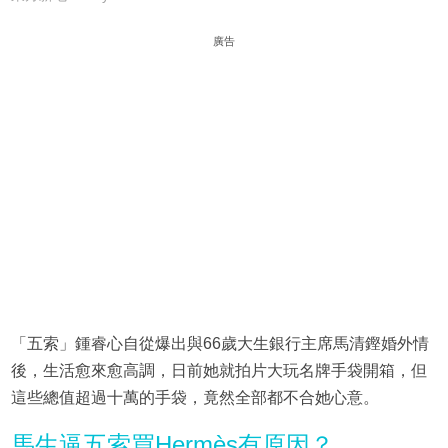
廣告
「五索」鍾睿心自從爆出與66歲大生銀行主席馬清鏗婚外情
後，生活愈來愈高調，日前她就拍片大玩名牌手袋開箱，但
這些總值超過十萬的手袋，竟然全部都不合她心意。
馬生逼五索買Hermès有原因？