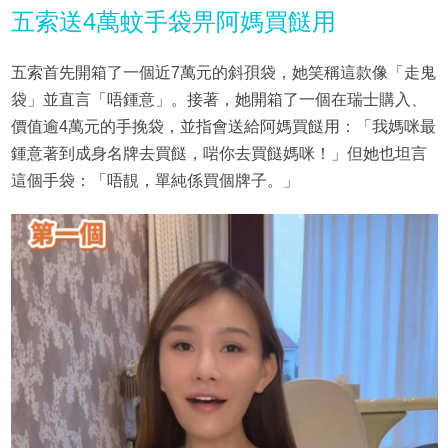
五索送4萬蚊手袋畀阿媽買餸用
五索首先開箱了一個近7萬元的斜孭袋，她笑稱這款像「走鬼
袋」並直言「唔鍾意」。接著，她開箱了一個在瑞士購入、
價值逾4萬元的手挽袋，並指會送給阿媽買餸用：「我媽咪最
鍾意著到成身名牌去買餸，啱你去買餸媽咪！」但她也坦言
這個手袋：「唔靚，單純係買個牌子。」