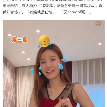
網民熱議，有人稱她「10幾萬，唔鍾意劈埋一邊當垃圾，真
係好奢侈」、「有錢就是任性」、「又show off啦」。