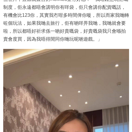
制度，佢永遠都唔會講明你有咩袋，佢只會講你配貨嘅話，
有機會比123你，其實我冇咁多時間俾你嘥，所以而家我哋轉
咗個玩法，如果我哋去旅行，佢有啲咩畀我哋，我哋就會要
啦，所以都唔好祈求係一啲好貴嘅袋，好貴嘅袋我只會喺拍
賣會度買，因為我唔得閒同你哋玩呢啲遊戲。」