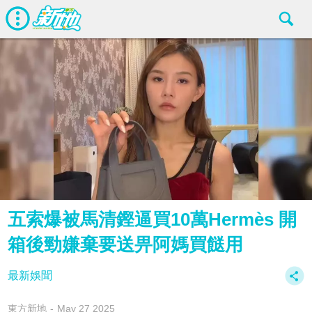
五索爆被馬清鏗逼買10萬Hermès 開
箱後勁嫌棄要送畀阿媽買餸用
最新娛聞
東方新地
May 27 2025