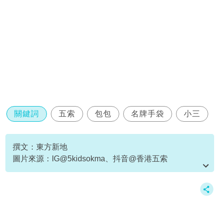
關鍵詞
五索
包包
名牌手袋
小三
撰文：東方新地
圖片來源：IG@5kidsokma、抖音@香港五索
資料或影片來源：
原文刊於新假期