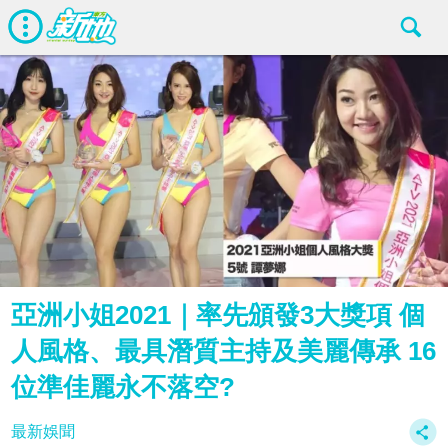
亞洲小姐2021｜率先頒發3大獎項 個
人風格、最具潛質主持及美麗傳承 16
位準佳麗永不落空?
最新娛聞