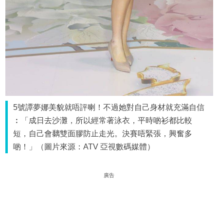
5號譚夢娜美貌就唔評喇！不過她對自己身材就充滿自信
︰「成日去沙灘，所以經常著泳衣，平時啲衫都比較
短，自己會黐雙面膠防止走光。決賽唔緊張，興奮多
啲！」（圖片來源：ATV 亞視數碼媒體）
廣告