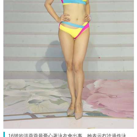
16號的洪蓉蓉最憂心著泳衣會出事，她表示冇諗過件泳