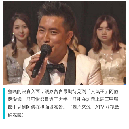
整晚的決賽入面，網絡留言最期待見到「人氣王」阿儀
薛影儀，只可惜節目過了大半，只能在訪問上屆三甲環
節中見到阿儀在後面做布景。（圖片來源：ATV 亞視數
碼媒體）