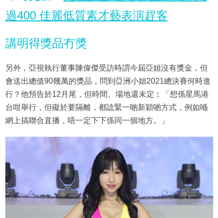
過400 佳麗低質素才藝表演趕客
講明得獎品冇獎
另外，亞視執行董事陳偉傑受訪時謂今屆亞姐沒有獎金，但
會送出總值90幾萬的獎品，問到亞洲小姐2021總決賽何時進
行？他預告於12月尾，但時間、場地還未定︰「想係星馬港
台咁舉行，但礙於要隔離，都諗緊一啲新穎啲方式，例如喺
網上搞聯合直播，唔一定下下係同一個地方。」