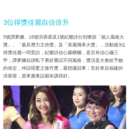
3位得獎佳麗自信倍升
5號譚夢娜、16號洪蓉蓉及1號紀樂詩分別獲頒「個人風格大
獎」、「最具潛力主持獎」及「美麗傳承大獎」，活動後3位
得獎佳麗一同受訪，紀樂詩信心爆晒棚，直言有信心攞三
甲；譚夢娜自詡私下勇於嘗試不同風格，獎項是大會給予她
的肯定，仲話唔驚之後冇獎，最想攞冠軍；至於來自福建的
洪蓉蓉，原來廣東話都未講得好。