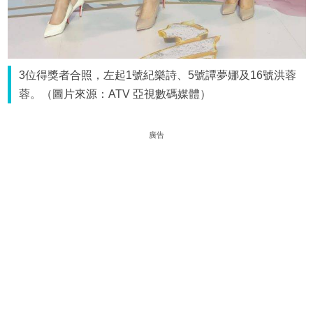
3位得獎者合照，左起1號紀樂詩、5號譚夢娜及16號洪蓉
蓉。（圖片來源：ATV 亞視數碼媒體）
廣告