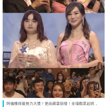
阿儀獲得最努力大獎！更由羅霖頒發！全場觀眾起哄，