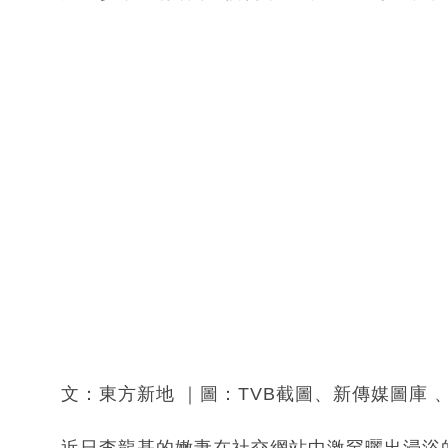
文：東方新地 ｜圖：TVB截圖、新傳媒圖庫 、楊柳
近日李龍基的嫩妻在社交網站中激罕曬出浸浴的