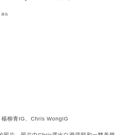
廣告
青IG、Chris WongIG
照片，照片中Chris露出白滑背部和一雙美腿，