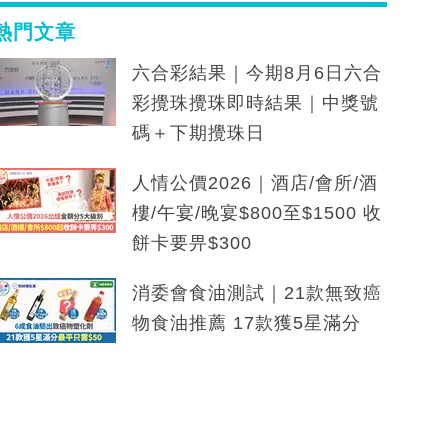
熱門文章
六合彩結果｜今期8月6日六合
彩攪珠攪珠即時結果｜中獎號
碼＋下期攪珠日
人情公價2026｜酒店/會所/酒
樓/午宴/晚宴$800至$1500 收
餅卡要畀$300
消委會食油測試｜21款無致癌
物食油推薦 17款獲5星滿分