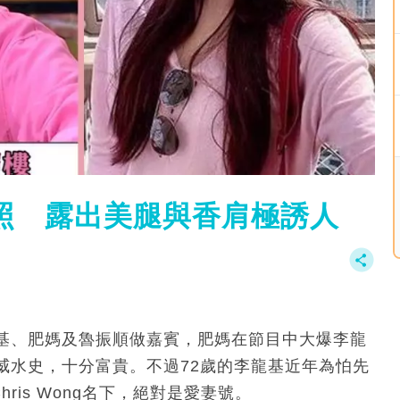
浴照 露出美腿與香肩極誘人
龍基、肥媽及魯振順做嘉賓，肥媽在節目中大爆李龍
威水史，十分富貴。不過72歲的李龍基近年為怕先
ris Wong名下，絕對是愛妻號。