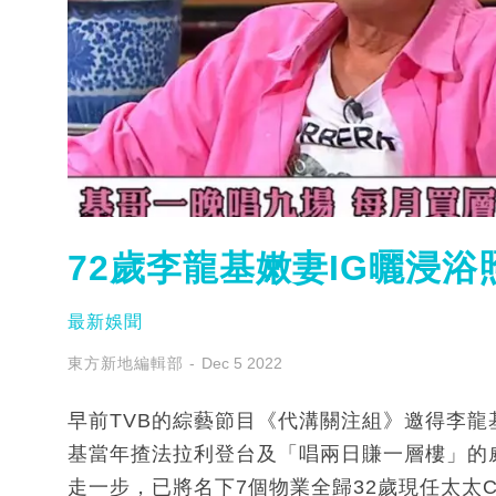
72歲李龍基嫩妻IG曬浸
最新娛聞
東方新地編輯部
Dec 5 2022
早前TVB的綜藝節目《代溝關注組》邀得李
基當年揸法拉利登台及「唱兩日賺一層樓」的
走一步，已將名下7個物業全歸32歲現任太太Ch