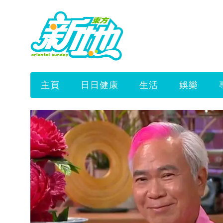
主頁
日日健康
生活
娛樂