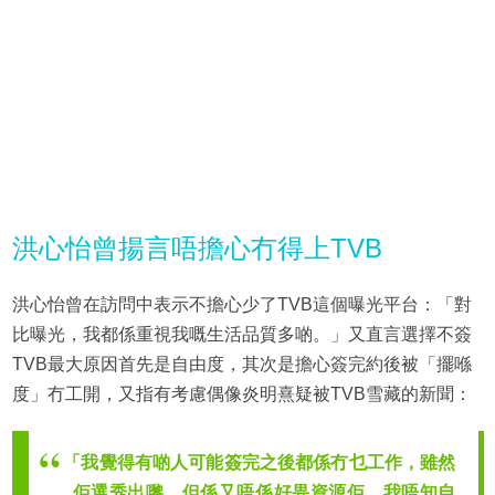
洪心怡曾揚言唔擔心冇得上TVB
洪心怡曾在訪問中表示不擔心少了TVB這個曝光平台：「對
比曝光，我都係重視我嘅生活品質多啲。」又直言選擇不簽
TVB最大原因首先是自由度，其次是擔心簽完約後被「擺喺
度」冇工開，又指有考慮偶像炎明熹疑被TVB雪藏的新聞：
「我覺得有啲人可能簽完之後都係冇乜工作，雖然
佢選秀出嚟，但係又唔係好畀資源佢，我唔知自