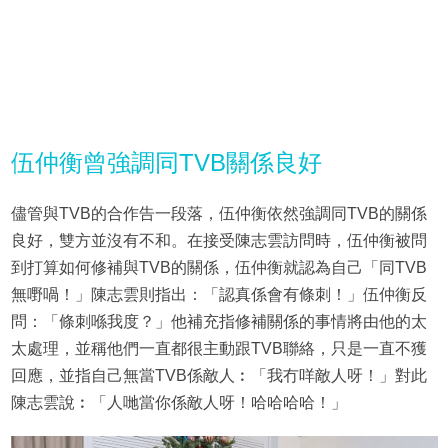
伍仲衡曾強調同TVB關係良好
儘管與TVB的合作告一段落，伍仲衡依然強調同TVB的關係
良好，雙方並沒有不和。在接受陳志雲訪問時，伍仲衡被問
到打算如何修補與TVB的關係，伍仲衡就認為自己「同TVB
無嘢喎！」陳志雲則指出：「認真係會有條刺！」伍仲衡反
問：「條刺喺我度？」他補充指修補關係的事情將由他的太
太處理，並稱他們一直都很主動跟TVB聯絡，只是一直不獲
回應，並指自己無當TVB係敵人︰「我冇咩敵人呀！」對此
陳志雲說︰「人哋當你係敵人呀！哈哈哈哈！」