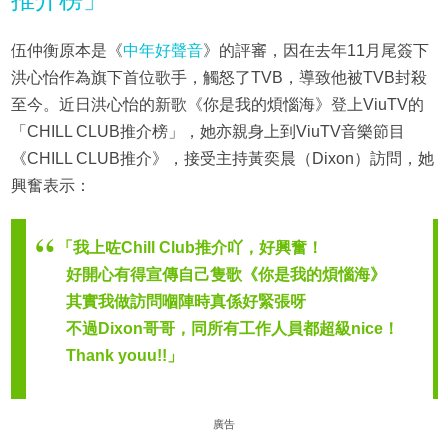
伍仲衡原本是《
中年好聲音
》的評審，因在去年11月尾簽下
洪心怡作為旗下首位歌手，觸怒了TVB，導致他被TVB封殺
至今。近日洪心怡的新歌《你是我的煩惱海》登上ViuTV的
「CHILL CLUB推介榜」，她亦親身上到ViuTV音樂節目
《CHILL CLUB推介》，接受主持黃奕晨（Dixon）訪問，她
興奮表示：
「我上咗Chill Club推介吖，好興奮！
好開心有得宣傳自己隻歌《你是我的煩惱海》
其實我做訪問嗰陣時真係好緊張呀
不過Dixon哥哥，同所有工作人員都超級nice！
Thank youu!!」
廣告