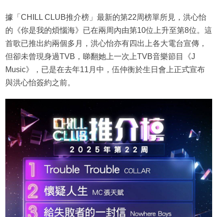
據「CHILL CLUB推介榜」最新的第22周榜單所見，洪心怡
的《你是我的煩惱海》已在兩周內由第10位上升至第8位。這
首歌已推出約兩個多月，洪心怡亦有四出上各大電台宣傳，
但卻未曾現身過TVB，睇翻她上一次上TVB音樂節目《J
Music》，已是在去年11月中，伍仲衡於生日會上正式宣布
與洪心怡簽約之前。