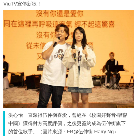
ViuTV宣傳新歌！
洪心怡一直深得伍仲衡喜愛，曾經在《校園好聲音-唱響
中國》獲得對方高度評價，之後更簽約成為伍仲衡旗下
的首位歌手。（圖片來源：FB@伍仲衡 Harry Ng）