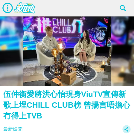
伍仲衡愛將洪心怡現身ViuTV宣傳新
歌上埋CHILL CLUB榜 曾揚言唔擔心
冇得上TVB
最新娛聞