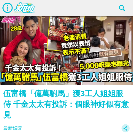
伍富橋「億萬駙馬」獲3工人姐姐服
侍 千金太太有投訴：個眼神好似有意
見
最新娛聞