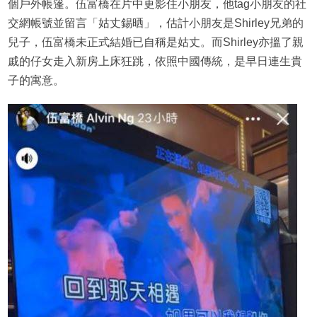
個戶外帳篷。伍富橋在片中更影住小朋友，他tag小朋友的社
交網帳號並留言「姑丈錫晒」，估計小朋友是Shirley兄弟的
兒子，伍富橋未正式結婚已自稱是姑丈。而Shirley亦搵了親
戚的仔女走入新房上床狂跳，依照中國傳統，是早日連生貴
子的寓意。