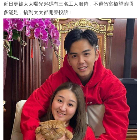
近日更被太太曝光起碼有三名工人服侍，不過伍富橋望落唔
多滿足，搞到太太都開聲投訴！