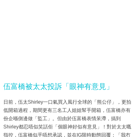
伍富橋被太太投訴「眼神有意見」
日前，伍太Shirley一口氣買入風行全球的「熊公仔」，更拍
低開箱過程，期間更有三名工人姐姐幫手開箱，伍富橋亦有
份企喺側邊做「監工」。但由於伍富橋表情呆滯，搞到
Shirley都忍唔似笑話佢「個眼神好似有意見」！對於太太嘅
指控，伍富橋似乎唔想承認，並在IG限時動態回覆：「我冇