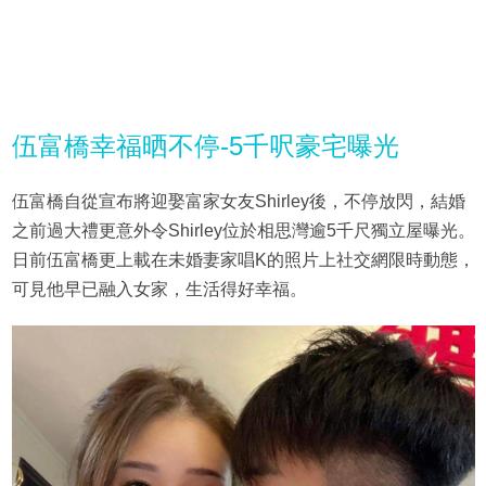
伍富橋幸福晒不停-5千呎豪宅曝光
伍富橋自從宣布將迎娶富家女友Shirley後，不停放閃，結婚
之前過大禮更意外令Shirley位於相思灣逾5千尺獨立屋曝光。
日前伍富橋更上載在未婚妻家唱K的照片上社交網限時動態，
可見他早已融入女家，生活得好幸福。