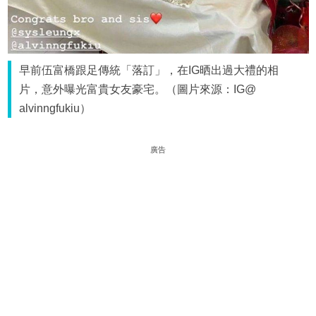
早前伍富橋跟足傳統「落訂」，在IG晒出過大禮的相
片，意外曝光富貴女友豪宅。（圖片來源：IG@
alvinngfukiu）
廣告