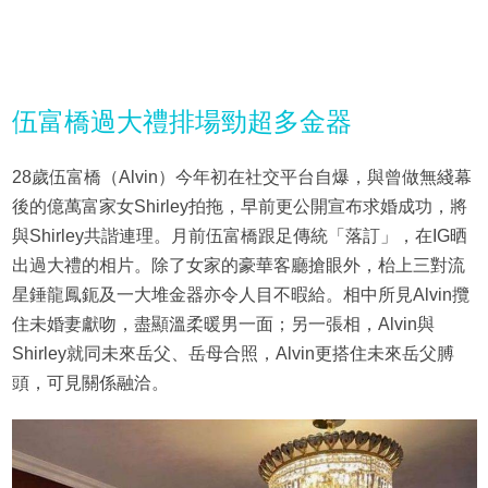
伍富橋過大禮排場勁超多金器
28歲伍富橋（Alvin）今年初在社交平台自爆，與曾做無綫幕
後的億萬富家女Shirley拍拖，早前更公開宣布求婚成功，將
與Shirley共諧連理。月前伍富橋跟足傳統「落訂」，在IG晒
出過大禮的相片。除了女家的豪華客廳搶眼外，枱上三對流
星錘龍鳳鈪及一大堆金器亦令人目不暇給。相中所見Alvin攬
住未婚妻獻吻，盡顯溫柔暖男一面；另一張相，Alvin與
Shirley就同未來岳父、岳母合照，Alvin更搭住未來岳父膊
頭，可見關係融洽。