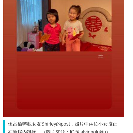
伍富橋轉載女友Shirley的post，照片中兩位小女孩正
在新房內跳床。（圖片來源：IG@ alvinngfukiu）