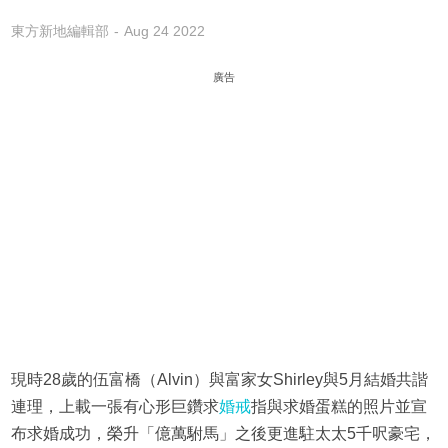
東方新地編輯部
Aug 24 2022
廣告
現時28歲的伍富橋（Alvin）與富家女Shirley與5月結婚共諧
連理，上載一張有心形巨鑽求
婚戒
指與求婚蛋糕的照片並宣
布求婚成功，榮升「億萬駙馬」之後更進駐太太5千呎豪宅，