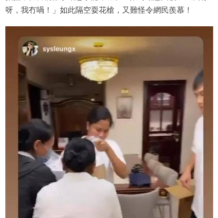
呀，我冇喎！」如此隔空耍花槍，又難怪令網民羨慕！