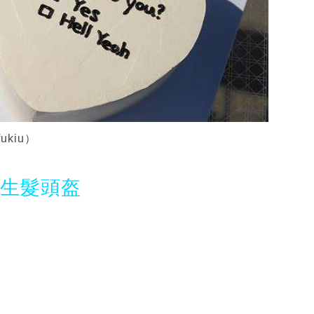
kiu）
光生髮頭盔