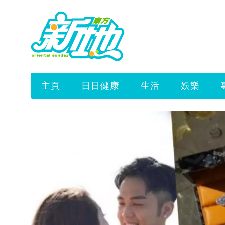
主頁
日日健康
生活
娛樂