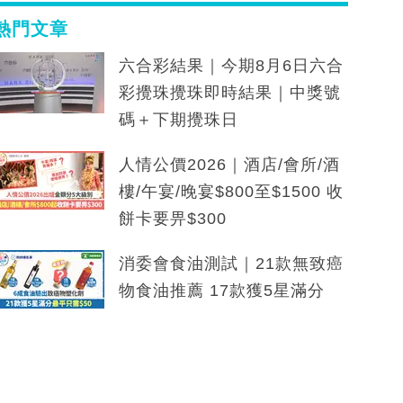
熱門文章
六合彩結果｜今期8月6日六合
彩攪珠攪珠即時結果｜中獎號
碼＋下期攪珠日
人情公價2026｜酒店/會所/酒
樓/午宴/晚宴$800至$1500 收
餅卡要畀$300
消委會食油測試｜21款無致癌
物食油推薦 17款獲5星滿分