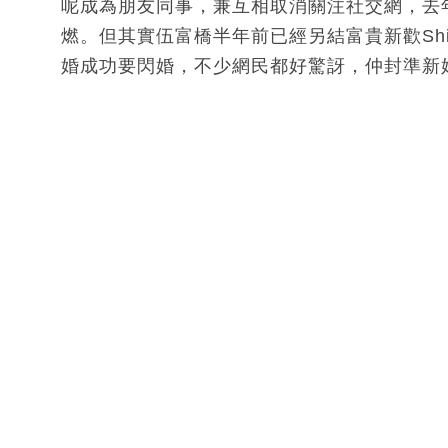
呢成為朋友同事，兼互相取消關注社交網，去
燃。但其實伍富橋半年前已經另結富貴新歡Shi
婚成功要閃婚，不少網民都好驚訝，仲封準新