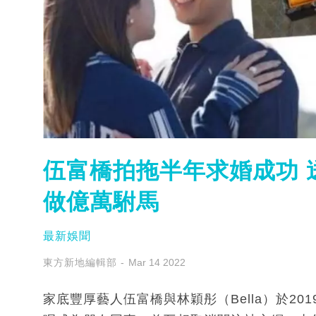
伍富橋拍拖半年求婚成功 送
做億萬駙馬
最新娛聞
東方新地編輯部
Mar 14 2022
家底豐厚藝人伍富橋與林穎彤（Bella）於20