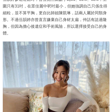
圍只有31吋，在眾佳麗中呎吋最小，但她強調自己只係生得
細粒，並不算平胸，更自比師姐陳凱琳，話兩人屬於同類身
形。不過伍韻婷亦曾直言嫌棄自己身材太扁，仲話有諗過隆
胸，但因為擔心後遺症和手術風險，所以選擇接受自己的身
體。