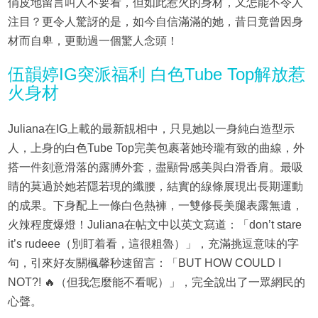
俏皮地留言叫人不要看，但如此惹火的身材，又怎能不令人
注目？更令人驚訝的是，如今自信滿滿的她，昔日竟曾因身
材而自卑，更動過一個驚人念頭！
伍韻婷IG突派福利 白色Tube Top解放惹
火身材
Juliana在IG上載的最新靚相中，只見她以一身純白造型示
人，上身的白色Tube Top完美包裹著她玲瓏有致的曲線，外
搭一件刻意滑落的露膊外套，盡顯骨感美與白滑香肩。最吸
睛的莫過於她若隱若現的纖腰，結實的線條展現出長期運動
的成果。下身配上一條白色熱褲，一雙修長美腿表露無遺，
火辣程度爆燈！Juliana在帖文中以英文寫道：「don’t stare
it’s rudeee（別盯着看，這很粗魯）」，充滿挑逗意味的字
句，引來好友關楓馨秒速留言：「BUT HOW COULD I
NOT?! 🔥（但我怎麼能不看呢）」，完全說出了一眾網民的
心聲。