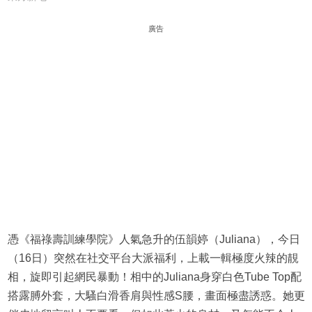
廣告
憑《福祿壽訓練學院》人氣急升的伍韻婷（Juliana），今日
（16日）突然在社交平台大派福利，上載一輯極度火辣的靚
相，旋即引起網民暴動！相中的Juliana身穿白色Tube Top配
搭露膊外套，大騷白滑香肩與性感S腰，畫面極盡誘惑。她更