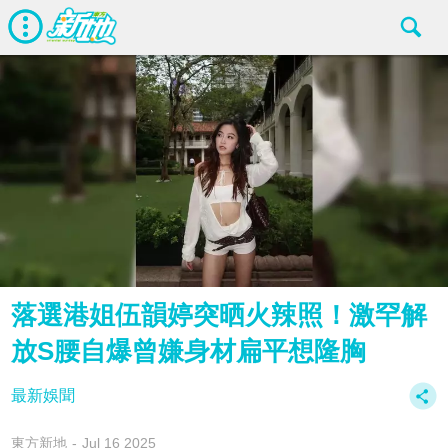
落選港姐伍韻婷突晒火辣照！激罕解
放S腰自爆曾嫌身材扁平想隆胸
最新娛聞
東方新地
Jul 16 2025