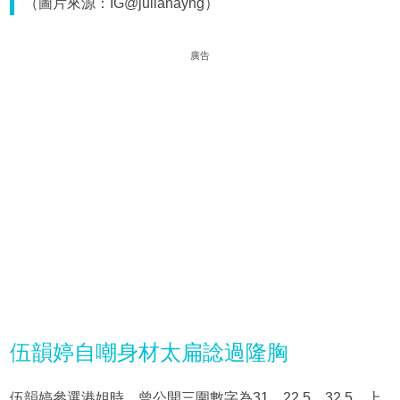
（圖片來源：IG@julianayng）
廣告
伍韻婷自嘲身材太扁諗過隆胸
伍韻婷參選港姐時，曾公開三圍數字為31、22.5、32.5，上