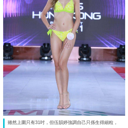
雖然上圍只有31吋，但伍韻婷強調自己只係生得細粒，