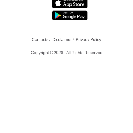
/
/
Contacts
Disclaimer
Privacy Policy
Copyright © 2026 - All Rights Reserved
而家每晚9點半都會見到張衞健主演嘅劇集《大帥哥》，對上
一次喺無綫拍劇已經係22年前，張衞健同太太張茜於2004年
結婚，並喺北京有5000呎豪宅，平時太太都會喺微博上載屋企
相，今次就同大家睇下呢間愛巢啦！
撰文：東方新地 ｜圖片：
張茜@微博