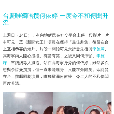
台慶唯獨唔攬何依婷 一度令不和傳聞升
溫
上週日（14日），有內地網民在社交平台上傳一段影片，片
中可見一眾《新聞女王》演員在獲得「最佳劇集」後留在台
上互相恭喜的短片。片段一開始可見佘詩曼先後與
李施嬅
、
高海寧兩人開心攬攬、有講有笑，之後又同何沛珈、
李施
嬅
、車婉婉等人擁抱。站在高海寧身旁的何依婷，雖然多次
想與佘詩曼攬攬，但一直未能埋身，只能在旁陪笑。佘詩曼
在台上攬曬同劇演員，唯獨攬漏何依婷，令二人的不和傳聞
再度升溫。