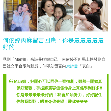
何依婷肉麻留言回應：你是最最最最最
好的
見到「Man姐」佘詩曼咁錫自己，何依婷不但馬上轉發到自
己社交平台限時動態，仲即刻留言向
佘詩曼
「表白」：
Man姐，好開心可以同你一齊拍劇，雖然一開始真
係好緊張，手揗腳震🤣但係你身上真係學到好多❣️
你是最最最最最好的！我會加油努力，好好記住
你教我既野，唔會令你失望！愛你❤️❤️❤️