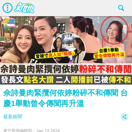
佘詩曼肉緊攬何依婷粉碎不和傳聞 台
慶1舉動曾令傳聞再升溫
最新娛聞
東方新地編輯部
Jan 19 2024