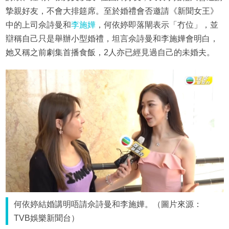
摯親好友，不會大排筵席。至於婚禮會否邀請《新聞女王》
中的上司佘詩曼和
李施嬅
，何依婷即落閘表示「冇位」，並
辯稱自己只是舉辦小型婚禮，坦言佘詩曼和李施嬅會明白，
她又稱之前劇集首播食飯，2人亦已經見過自己的未婚夫。
何依婷結婚講明唔請佘詩曼和李施嬅。（圖片來源：
TVB娛樂新聞台）