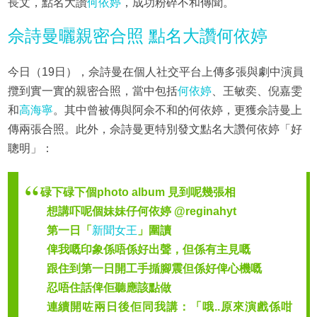
長文，點名大讚
何依婷
，成功粉碎不和傳聞。
佘詩曼曬親密合照 點名大讚何依婷
今日（19日），佘詩曼在個人社交平台上傳多張與劇中演員
攬到實一實的親密合照，當中包括
何依婷
、王敏奕、倪嘉雯
和
高海寧
。其中曾被傳與阿佘不和的何依婷，更獲佘詩曼上
傳兩張合照。此外，佘詩曼更特別發文點名大讚何依婷「好
聰明」：
碌下碌下個photo album 見到呢幾張相
想講吓呢個妹妹仔何依婷 @reginahyt
第一日「
新聞女王
」圍讀
俾我嘅印象係唔係好出聲，但係有主見嘅
跟住到第一日開工手揗腳震但係好俾心機嘅
忍唔住話俾佢聽應該點做
連續開咗兩日後佢同我講：「哦..原來演戲係咁