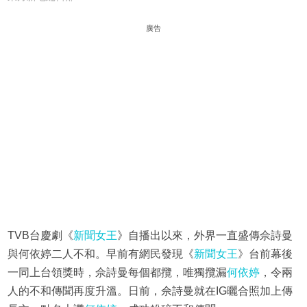
廣告
TVB台慶劇《
新聞女王
》自播出以來，外界一直盛傳佘詩曼
與何依婷二人不和。早前有網民發現《
新聞女王
》台前幕後
一同上台領獎時，佘詩曼每個都攬，唯獨攬漏
何依婷
，令兩
人的不和傳聞再度升溫。日前，佘詩曼就在IG曬合照加上傳