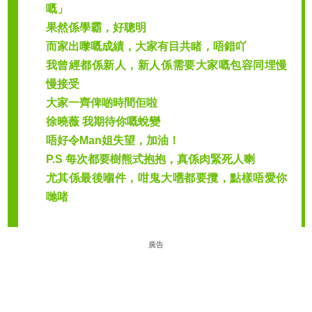
嘅」
果然係學霸，好聰明
而家出嚟嘅成績，大家有目共睹，唔錯吖
我曾經都係新人，新人係需要大家嘅包容同埋慢
慢接受
大家一齊俾啲時間佢啦
徐曉薇 我期待你嘅蛻變
唔好令Man姐失望，加油！
P.S 每次都要樹熊式抱抱，真係肉緊死人喇
尤其係最後嗰件，咁鬼大嚿都要攬，點樣唔愛你
哋啫
廣告