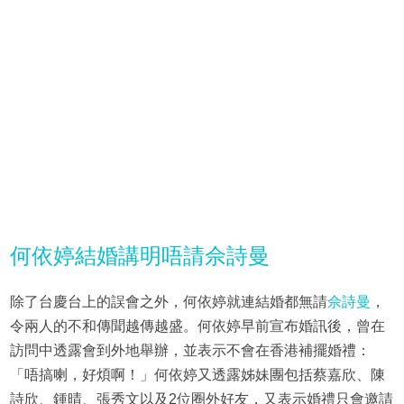
何依婷結婚講明唔請佘詩曼
除了台慶台上的誤會之外，何依婷就連結婚都無請
佘詩曼
，
令兩人的不和傳聞越傳越盛。何依婷早前宣布婚訊後，曾在
訪問中透露會到外地舉辦，並表示不會在香港補擺婚禮：
「唔搞喇，好煩啊！」何依婷又透露姊妹團包括蔡嘉欣、陳
詩欣、鍾晴、張秀文以及2位圈外好友，又表示婚禮只會邀請