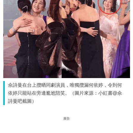
佘詩曼在台上攬晒同劇演員，唯獨攬漏何依婷，令到何
依婷只能站在旁邊尷尬陪笑。（圖片來源：小紅書@佘
詩曼吧截圖）
廣告