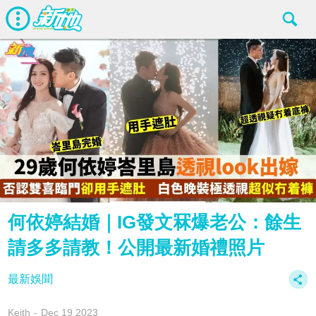
何依婷結婚｜IG發文冧爆老公：餘生
請多多請教！公開最新婚禮照片
最新娛聞
Keith
Dec 19 2023