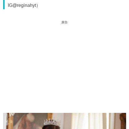
IG@reginahyt）
廣告