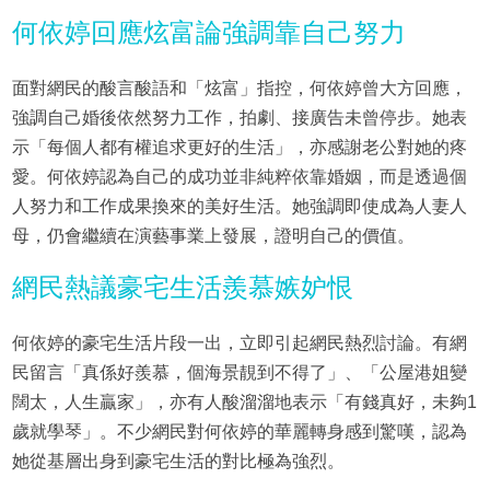
何依婷回應炫富論強調靠自己努力
面對網民的酸言酸語和「炫富」指控，何依婷曾大方回應，
強調自己婚後依然努力工作，拍劇、接廣告未曾停步。她表
示「每個人都有權追求更好的生活」，亦感謝老公對她的疼
愛。何依婷認為自己的成功並非純粹依靠婚姻，而是透過個
人努力和工作成果換來的美好生活。她強調即使成為人妻人
母，仍會繼續在演藝事業上發展，證明自己的價值。
網民熱議豪宅生活羨慕嫉妒恨
何依婷的豪宅生活片段一出，立即引起網民熱烈討論。有網
民留言「真係好羨慕，個海景靚到不得了」、「公屋港姐變
闊太，人生贏家」，亦有人酸溜溜地表示「有錢真好，未夠1
歲就學琴」。不少網民對何依婷的華麗轉身感到驚嘆，認為
她從基層出身到豪宅生活的對比極為強烈。