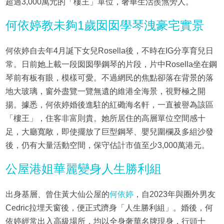
超過3,000萬元的「樓王」單位，奢華生活羨煞旁人。
何依婷教未夠1歲囡囡學琴洩豪宅實景
何依婷自去年4月誕下女兒Rosella後，不時在IG分享育兒日
常。日前她上載一段囡囡學鋼琴的片段，片中Rosella坐在鋼
琴前有板有眼，模樣可愛。不過網民的焦點卻落在背景的落
地大玻璃，窗外盡覽一覽無遺的維港全海景，視野極之開
揚。據悉，何依婷婚後進駐的紅磡海名軒，一直被譽為該區
「樓王」，住客非富則貴。她所居住的高層單位空間感十
足，大廳寬敞，即使擺放了巨型鋼琴、嬰兒圍欄及多組沙發
後，仍有大量活動空間，保守估計市值至少3,000萬港元。
公屋港姐華麗變身人生勝利組
出身基層、曾住黃大仙公屋的
何依婷
，自2023年與圈外男友
Cedric拉埋天窗後，便正式躋身「人生勝利組」。婚後，何
依婷經常出入高級場所，均以全身奢華名牌現身，行頭十