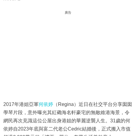
廣告
2017年港姐亞軍
何依婷
（Regina）近日在社交平台分享囡囡
學琴片段，意外曝光其紅磡海名軒豪宅的無敵維港海景，令
網民再次見識這位公屋出身港姐的華麗逆襲人生。31歲的何
依婷自2023年底與富二代老公Cedric結婚後，正式搬入市值