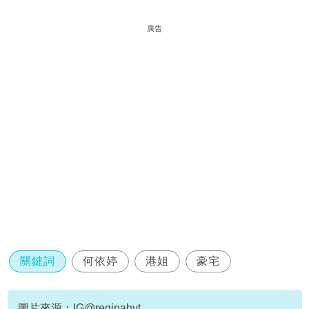
廣告
關鍵詞
何依婷
港姐
豪宅
圖片來源：IG@reginahyt