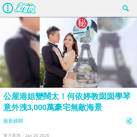
公屋港姐變闊太！何依婷教囡囡學琴
意外洩3,000萬豪宅無敵海景
最新娛聞
東方新地
Jan 28 2026