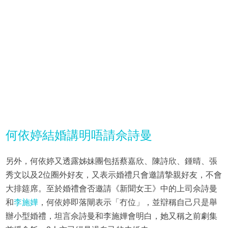
何依婷結婚講明唔請佘詩曼
另外，何依婷又透露姊妹團包括蔡嘉欣、陳詩欣、鍾晴、張
秀文以及2位圈外好友，又表示婚禮只會邀請摯親好友，不會
大排筵席。至於婚禮會否邀請《新聞女王》中的上司佘詩曼
和
李施嬅
，何依婷即落閘表示「冇位」，並辯稱自己只是舉
辦小型婚禮，坦言佘詩曼和李施嬅會明白，她又稱之前劇集