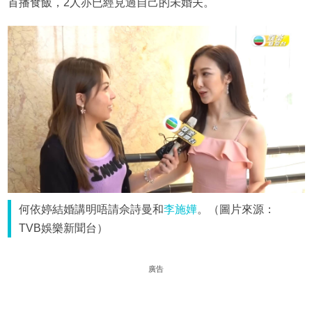
首播食飯，2人亦已經見過自己的未婚夫。
何依婷結婚講明唔請佘詩曼和
李施嬅
。（圖片來源：
TVB娛樂新聞台）
廣告