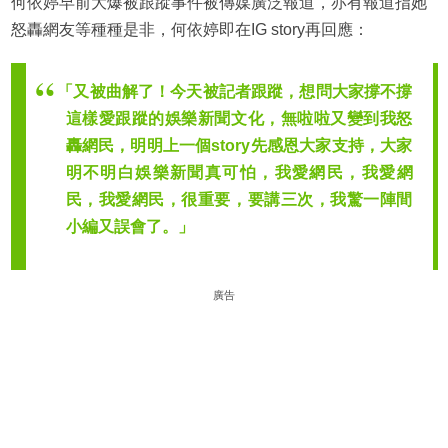
何依婷早前大爆被跟蹤事件被傳媒廣泛報道，亦有報道指她
怒轟網友等種種是非，何依婷即在IG story再回應：
「又被曲解了！今天被記者跟蹤，想問大家撐不撐
這樣愛跟蹤的娛樂新聞文化，無啦啦又變到我怒
轟網民，明明上一個story先感恩大家支持，大家
明不明白娛樂新聞真可怕，我愛網民，我愛網
民，我愛網民，很重要，要講三次，我驚一陣間
小編又誤會了。」
廣告