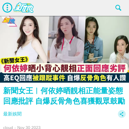
新聞女王︱何依婷晒靚相正能量姿態
回應批評 自爆反骨角色喜獲觀眾鼓勵
最新娛聞
cloud
Nov 30 2023