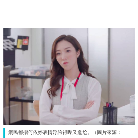
網民都指何依婷表情浮誇得嚟又尷尬。（圖片來源：