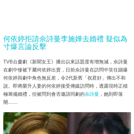
何依婷拒請佘詩曼李施嬅去婚禮 疑似為
寸爆言論反擊
TVB台慶劇《新聞女王》播出以來話題度有增無減，佘詩曼
在劇中慘被下屬何依婷出賣，日前佘詩曼在訪問中笑住踢爆
何依婷與劇中角色無反差，令2代新舊「祝君好」傳出不和
說。即將榮升人妻的何依婷接受傳媒訪問時，透露現時正積
極籌備婚禮，但被問到會否邀請同劇的
佘詩曼
，她則即落
閘……