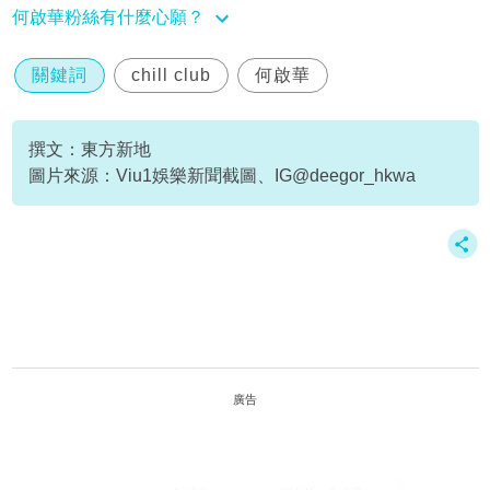
何啟華粉絲有什麼心願？
關鍵詞
chill club
何啟華
撰文：東方新地
圖片來源：Viu1娛樂新聞截圖、IG@deegor_hkwa
廣告