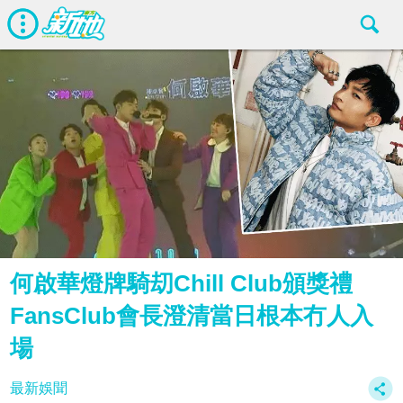
何啟華燈牌騎刧Chill Club頒獎禮
FansClub會長澄清當日根本冇人入
場
最新娛聞