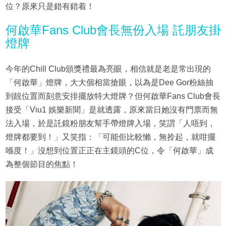
位？原來只是錯有錯着！
何啟華Fans Club會長無份入場 託朋友掛
燈牌
今年的Chill Club頒獎禮最為亮眼，相信就是老是常出現的
「何啟華」燈牌，大大個相當搶眼，以為是Dee Gor粉絲抽
到靚位置而刻意安排擺放特大燈牌？但何啟華Fans Club會長
接受「Viu1 娛樂新聞」是就透露，原來當日她沒有門票而無
法入場，於是託鏡粉朋友幫手帶燈牌入場，笑謂「人唔到，
燈牌都要到！」又笑指：「可能佢比較懶，無拎起，就咁擺
喺度！」沒想到位置正正在主鏡頭的C位，令「何啟華」成
為整個節目的焦點！