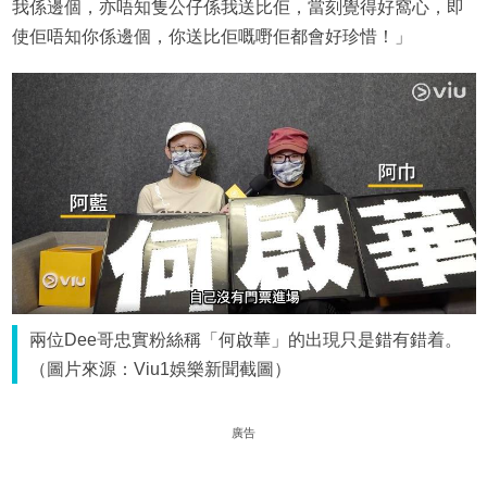
我係邊個，亦唔知隻公仔係我送比佢，當刻覺得好窩心，即
使佢唔知你係邊個，你送比佢嘅嘢佢都會好珍惜！」
兩位Dee哥忠實粉絲稱「何啟華」的出現只是錯有錯着。
（圖片來源：Viu1娛樂新聞截圖）
廣告