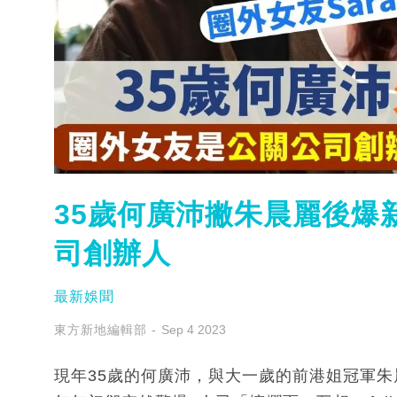
35歲何廣沛撇朱晨麗後爆新
司創辦人
最新娛聞
東方新地編輯部
Sep 4 2023
現年35歲的何廣沛，與大一歲的前港姐冠軍