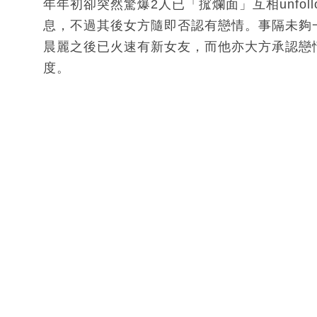
年年初卻突然驚爆2人已「搲爛面」互相unfo
息，不過其後女方隨即否認有戀情。事隔未夠
晨麗之後已火速有新女友，而他亦大方承認戀
度。