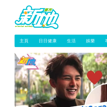
主頁
日日健康
生活
娛樂