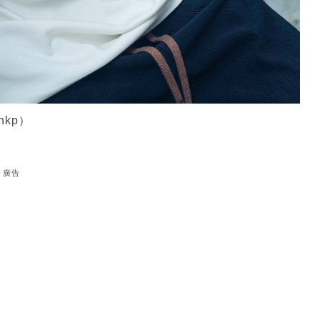
hkp）
廣告