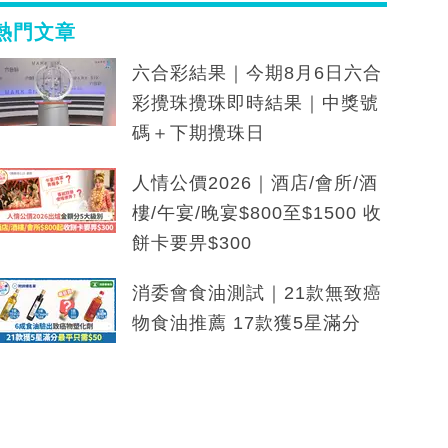
熱門文章
六合彩結果｜今期8月6日六合
彩攪珠攪珠即時結果｜中獎號
碼＋下期攪珠日
人情公價2026｜酒店/會所/酒
樓/午宴/晚宴$800至$1500 收
餅卡要畀$300
消委會食油測試｜21款無致癌
物食油推薦 17款獲5星滿分