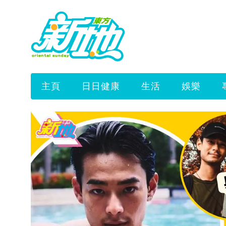
主頁
日日健康
生活
娛樂