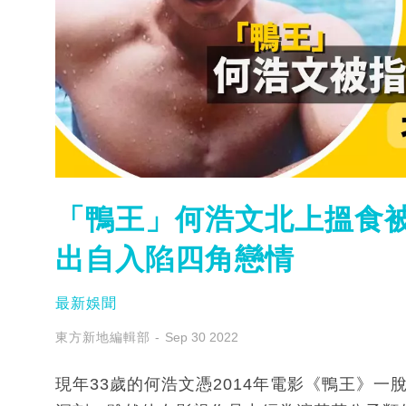
「鴨王」何浩文北上搵食被
出自入陷四角戀情
最新娛聞
東方新地編輯部
Sep 30 2022
現年33歲的何浩文憑2014年電影《鴨王》