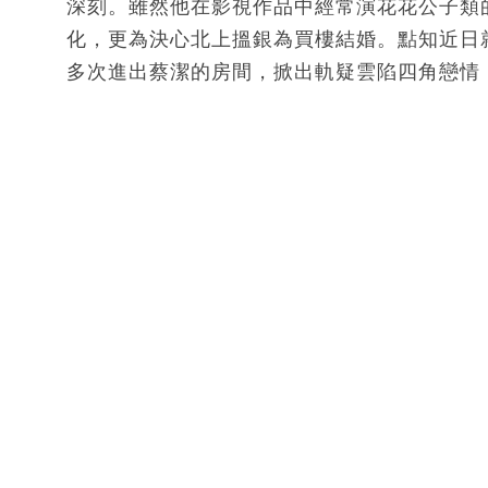
深刻。雖然他在影視作品中經常演花花公子類
化，更為決心北上搵銀為買樓結婚。點知近日
多次進出蔡潔的房間，掀出軌疑雲陷四角戀情