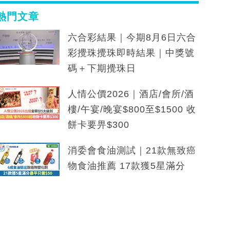
熱門文章
六合彩結果｜今期8月6日六合
彩攪珠攪珠即時結果｜中獎號
碼＋下期攪珠日
人情公價2026｜酒店/會所/酒
樓/午宴/晚宴$800至$1500 收
餅卡要畀$300
消委會食油測試｜21款無致癌
物食油推薦 17款獲5星滿分