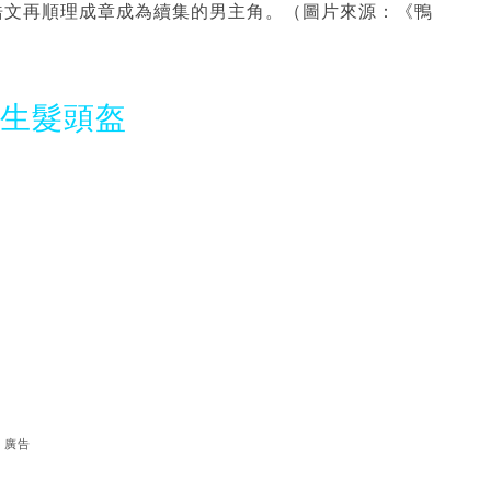
浩文再順理成章成為續集的男主角。（圖片來源：《鴨
光生髮頭盔
廣告