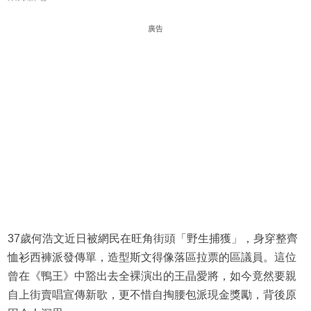
廣告
37歲何浩文近日被網民在旺角街頭「野生捕獲」，身穿整齊
恤衫西褲派發傳單，造型斯文得像落區拉票的區議員。這位
曾在《鴨王》中豁出去全裸演出的王晶愛將，如今竟然要親
自上街賣唱宣傳新歌，更不惜自掏腰包派現金獎勵，背後原