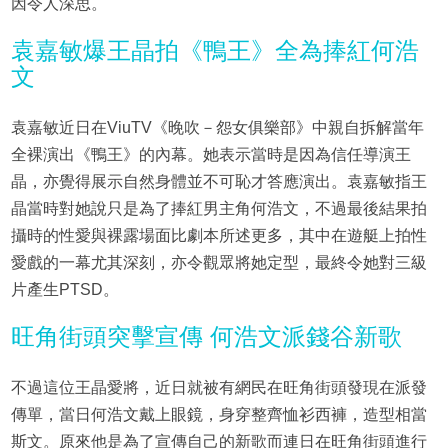
因令人深思。
袁嘉敏爆王晶拍《鴨王》全為捧紅何浩
文
袁嘉敏近日在ViuTV《晚吹－怨女俱樂部》中親自拆解當年
全裸演出《鴨王》的內幕。她表示當時是因為信任導演王
晶，亦覺得展示自然身體並不可恥才答應演出。袁嘉敏指王
晶當時對她說只是為了捧紅男主角何浩文，不過最後結果拍
攝時的性愛與裸露場面比劇本所述更多，其中在遊艇上拍性
愛戲的一幕尤其深刻，亦令觀眾將她定型，最終令她對三級
片產生PTSD。
旺角街頭突擊宣傳 何浩文派錢谷新歌
不過這位王晶愛將，近日就被有網民在旺角街頭發現在派發
傳單，當日何浩文戴上眼鏡，身穿整齊恤衫西褲，造型相當
斯文。原來他是為了宣傳自己的新歌而連日在旺角街頭進行