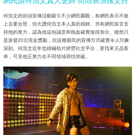
網民讚何浩文真人更帥 街頭表演獲支持
何浩文的街頭宣傳活動吸引不少網民圍觀，有網民表示不敢
上去要合照，但大讚何浩文本人真的很帥。另有網民留言支
持他的努力，認為他這份誠意和熱血確實值得加分。雖然只
是派發20元現金獎勵，但這種親民的宣傳方式確實令人印象
深刻。何浩文近年也積極拍片經營社交平台，更找來王晶客
串，可見他正努力在不同領域尋找突破。