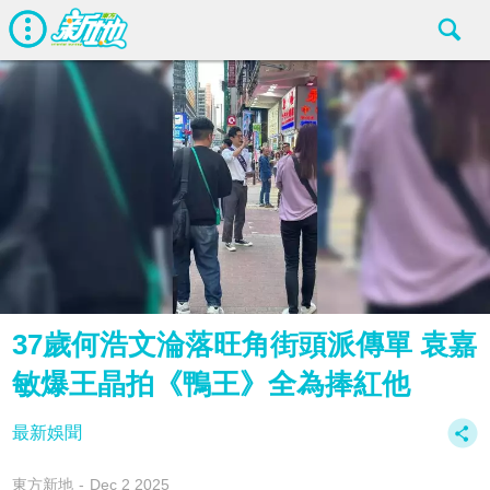
37歲何浩文淪落旺角街頭派傳單 袁嘉
敏爆王晶拍《鴨王》全為捧紅他
最新娛聞
東方新地
Dec 2 2025