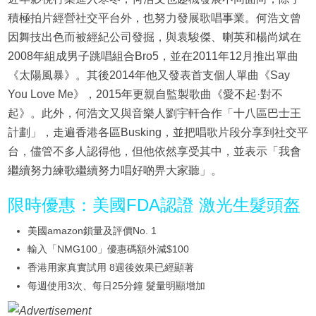
積極拍片經營社交平台外，也努力發展歌唱事業。何浩文曾
因舞技出色而被經紀公司發掘，與袁駿傑、喇英和楊尚斌在
2008年組成男子跳唱組合Bro5，並在2011年12月推出單曲
《太陽風暴》。其後2014年他又發表首支個人單曲《Say
You Love Me》，2015年更親自監製歌曲《愛不起·對不
起》。此外，何浩文又與音樂人劉宇軒合作「十八區巴士王
計劃」，走遍香港各區Busking，並把唱歌片段分享到社交平
台，儘管不多人認得他，但他依然享受其中，並表示「我會
繼續努力練歌繼續努力唱好啲畀大家聽」。
限時優惠：美國FDA認證 激光生髮頭盔
美國amazon鎖量及評價No. 1
輸入「NMG100」優惠碼額外減$100
香港用家真實試用 8週後效果已經顯著
每週使用3次、每日25分鐘 髮量明顯增加