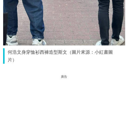
何浩文身穿恤衫西褲造型斯文（圖片來源：小紅書圖
片）
廣告