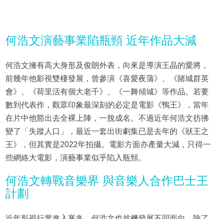
何浩文演藝事業陷瓶頸 近年作品大減
何浩文擁有高大身形及俊朗外表，向來是導演王晶的愛將，
前幾年他影視雙棲發展，曾參演《喜愛夜蒲》、《賭城群英
會》、《荷里活有個大老千》、《一舞傾城》等作品。若要
數到代表作，觀眾印象最深刻的必定是電影《鴨王》，當年
在片中他豁出去全裸上陣，一脫成名。不過近年何浩文彷彿
變了「失蹤人口」，最近一套出街劇集已是去年的《狀王之
王》，但其實是2022年拍攝。電影方面亦產量大減，只得一
些網絡大電影，演藝事業似乎陷入瓶頸。
何浩文轉戰音樂界 與音樂人合作巴士王
計劃
近年影視行業進入寒冬，何浩文也趁機發展不同面向，除了