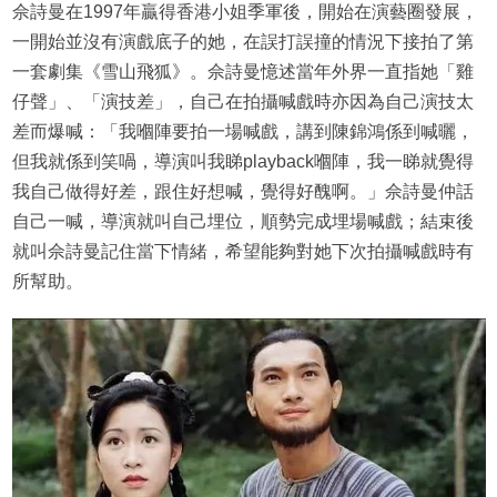
佘詩曼在1997年贏得香港小姐季軍後，開始在演藝圈發展，
一開始並沒有演戲底子的她，在誤打誤撞的情況下接拍了第
一套劇集《雪山飛狐》。佘詩曼憶述當年外界一直指她「雞
仔聲」、「演技差」，自己在拍攝喊戲時亦因為自己演技太
差而爆喊：「我嗰陣要拍一場喊戲，講到陳錦鴻係到喊曬，
但我就係到笑喎，導演叫我睇playback嗰陣，我一睇就覺得
我自己做得好差，跟住好想喊，覺得好醜啊。」佘詩曼仲話
自己一喊，導演就叫自己埋位，順勢完成埋場喊戲；結束後
就叫佘詩曼記住當下情緒，希望能夠對她下次拍攝喊戲時有
所幫助。