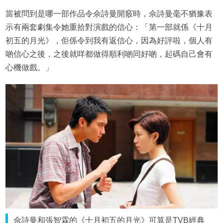
當被問到是哪一部作品令佘詩曼開竅時，佘詩曼毫不猶豫表
示有兩套劇集令她重拾對演戲的信心：「第一部就係《十月
初五的月光》，佢係令到我有返信心，因為好評啦，個人有
啲信心之後，之後就咩都做得順利啲同好啲，起碼自己會有
心機做戲。」
佘詩曼和張智霖的《十月初五的月光》可算是TVB經典