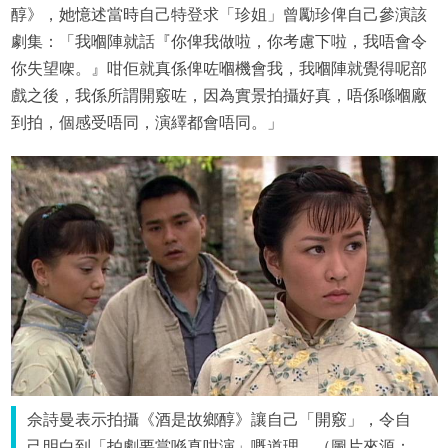
醇》，她憶述當時自己特登求「珍姐」曾勵珍俾自己參演該
劇集：「我嗰陣就話『你俾我做啦，你考慮下啦，我唔會令
你失望㗎。』咁佢就真係俾咗嗰機會我，我嗰陣就覺得呢部
戲之後，我係所謂開竅咗，因為實景拍攝好真，唔係喺嗰廠
到拍，個感受唔同，演繹都會唔同。」
佘詩曼表示拍攝《酒是故鄉醇》讓自己「開竅」，令自
己明白到「拍劇要當喺真咁演」嘅道理。（圖片來源：