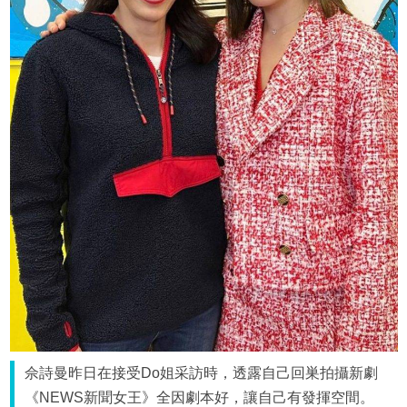
佘詩曼昨日在接受Do姐采訪時，透露自己回巣拍攝新劇
《NEWS新聞女王》全因劇本好，讓自己有發揮空間。