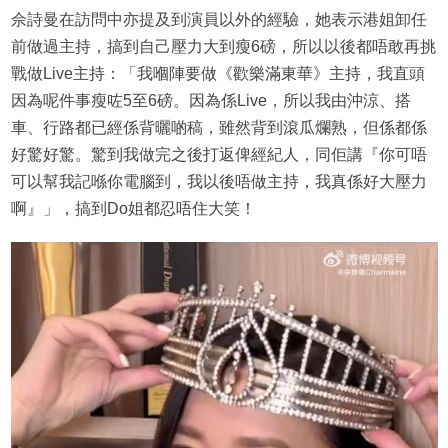
佘詩曼在訪問中亦提及到演員以外的經驗，她表示港姐卸任
前做過主持，搞到自己壓力大到瘦6磅，所以以後都唔敢再挑
戰做Live主持：「我嗰陣要做《歡樂滿東華》主持，我直頭
因為呢件事瘦咗5至6磅。因為係Live，所以我由沖涼、搭
車、行路都已經係背曬啲稿，雖然背到滾瓜爛熟，但係都係
好驚好驚。驚到我做完之後打返俾經紀人，同佢講『你可唔
可以幫我記喺你電腦到，我以後唔做主持，我真係好大壓力
啊』」，搞到Do姐都忍唔住大笑！