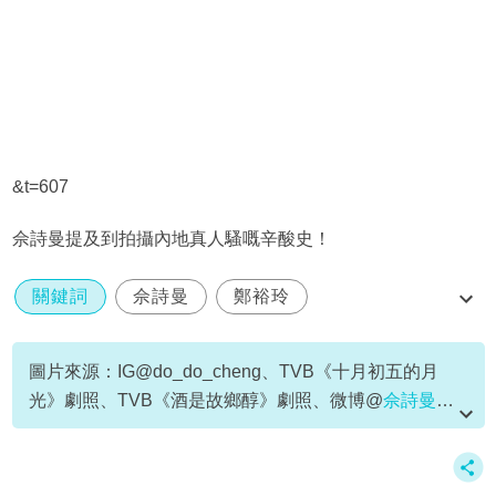
&t=607
佘詩曼提及到拍攝內地真人騷嘅辛酸史！
關鍵詞
佘詩曼
鄭裕玲
口水多過浪花
tvb
圖片來源：IG@do_do_cheng、TVB《十月初五的月
光》劇照、TVB《酒是故鄉醇》劇照、微博@
佘詩曼
、
《看我的生活》截圖