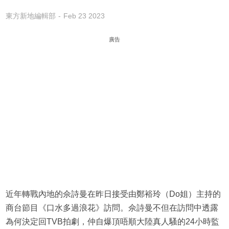
東方新地編輯部
Feb 23 2023
廣告
近年轉戰內地的佘詩曼在昨日接受由鄭裕玲（Do姐）主持的
商台節目《口水多過浪花》訪問。佘詩曼不但在訪問中透露
為何決定回TVB拍劇，仲自爆頂唔順大陸真人騷的24小時監