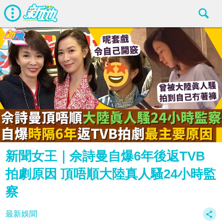
新聞女王｜佘詩曼自爆6年後返TVB
拍劇原因 頂唔順大陸真人騷24小時監
察
最新娛聞