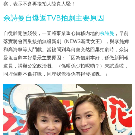
察，表示不會再接拍大陸真人騷！
佘詩曼自爆返TVB拍劇主要原因
自從離開無綫後，一直將事業重心轉移內地的
佘詩曼
，早前
落實將會回巣接拍無綫新劇《NEWS新聞女王》，與李施嬅
和高海寧等人鬥戲。當被問到為何會突然回巢拍劇時，佘詩
曼坦言劇本好是最主要原因：「因為個劇本好，係做新聞報
道員，講辦公室政治嘅。（係唔係少拍呢啲？）未試過啦，
同埋個劇本係好嘅，同埋我覺得係有得發揮嘅。」