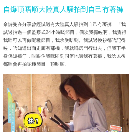
自爆頂唔順大陸真人騷拍到自己冇著褲
佘詩曼亦分享曾經試過有大陸真人騷拍到自己冇著褲：「我
試過拍過一個監察式24小時嘅節目，個次我癲咗啊，我覺得
我唔可以再做呢種節目，我承受唔到。我試過換衫都唔記得
咗，唔知道出面走廊有部機，我就喺房門行出去，但我下半
身係短褲仔，咁跟住我咪即刻同佢地講我冇著褲，我諗以後
都唔會再拍呢種節目，頂唔順。」