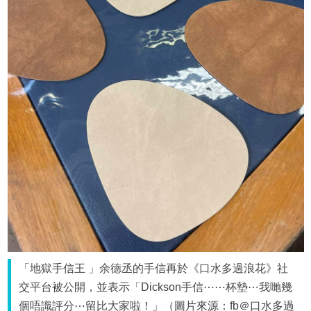
「地獄手信王 」余德丞的手信再於《口水多過浪花》社
交平台被公開，並表示「Dickson手信⋯⋯杯墊⋯我哋幾
個唔識評分⋯留比大家啦！」（圖片來源：fb＠口水多過