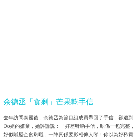
余德丞「食剩」芒果乾手信
去年訪問泰國後，余德丞為節目組成員帶回了手信，卻遭到
Do姐的嫌棄，她評論說：「好差呀啲手信，唔係一包完整，
好似喺屋企食剩嘅，一陣真係要影相俾人睇！你以為好矜貴