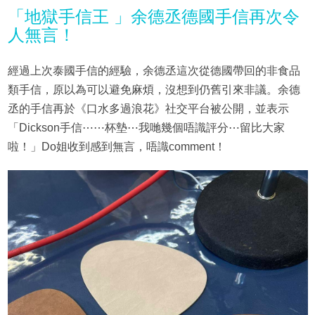
「地獄手信王 」余德丞德國手信再次令
人無言！
經過上次泰國手信的經驗，余德丞這次從德國帶回的非食品
類手信，原以為可以避免麻煩，沒想到仍舊引來非議。余德
丞的手信再於《口水多過浪花》社交平台被公開，並表示
「Dickson手信⋯⋯杯墊⋯我哋幾個唔識評分⋯留比大家
啦！」Do姐收到感到無言，唔識comment！