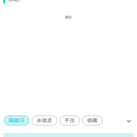
廣告
關鍵詞
余德丞
手信
德國
口水多過浪花