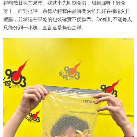
得嗰幾廿塊芒果乾，我就率先即刻食啦，甜到漏呀！難食
呀！」面對批評，余德丞解釋由於時間匆忙只好在機場匆忙
選購，並承認芒果乾的包裝確實不便攜帶。Do姐則不滿每人
只能分到一小塊，直言這是無心之舉。