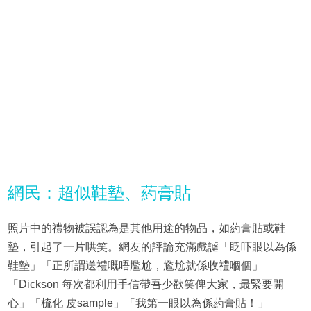
網民：超似鞋墊、葯膏貼
照片中的禮物被誤認為是其他用途的物品，如葯膏貼或鞋
墊，引起了一片哄笑。網友的評論充滿戲謔「眨吓眼以為係
鞋墊」「正所謂送禮嘅唔尷尬，尷尬就係收禮嗰個」
「Dickson 每次都利用手信帶吾少歡笑俾大家，最緊要開
心」「梳化 皮sample」「我第一眼以為係葯膏貼！」