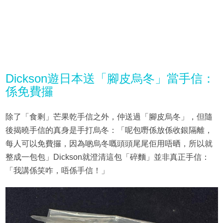
Dickson遊日本送「腳皮烏冬」當手信：
係免費攞
除了「食剩」芒果乾手信之外，仲送過「腳皮烏冬」，但隨
後揭曉手信的真身是手打烏冬：「呢包嘢係放係收銀隔離，
每人可以免費攞，因為啲烏冬嘅頭頭尾尾佢用唔晒，所以就
整成一包包」Dickson就澄清這包「碎麵」並非真正手信：
「我講係笑咋，唔係手信！」