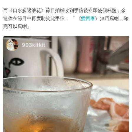
而《口水多過浪花》節目拍檔收到手信後立即使個杯墊，余
迪偉在節目中再度恥笑此手信 ：「 《
愛回家
》無嘢寫喇，睇
完可以寫喇」