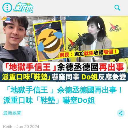
「地獄手信王 」余德丞德國再出事！
派重口味「鞋墊」嚇窒Do姐
最新娛聞
Keith
Jun 20 2024