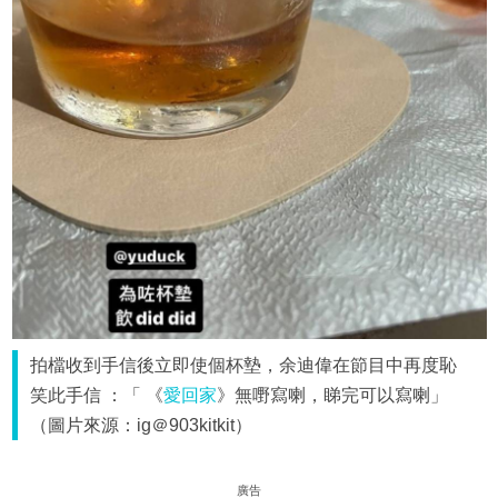
拍檔收到手信後立即使個杯墊，余迪偉在節目中再度恥
笑此手信 ：「 《
愛回家
》無嘢寫喇，睇完可以寫喇」
（圖片來源：ig＠903kitkit）
廣告