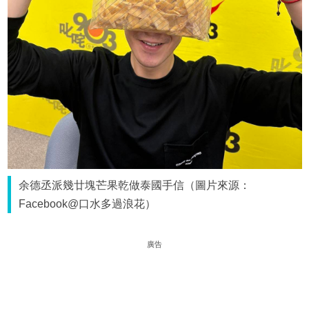
余德丞派幾廿塊芒果乾做泰國手信（圖片來源：
Facebook@口水多過浪花）
廣告