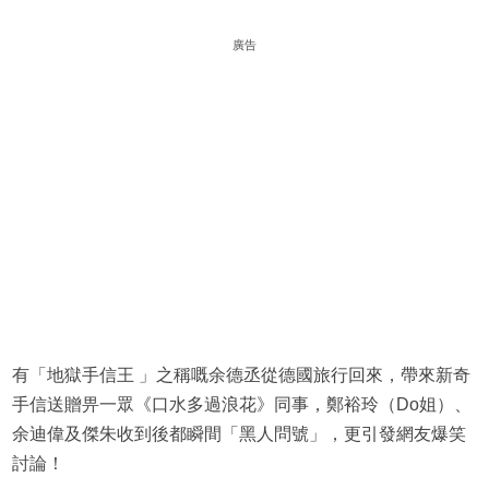
廣告
有「地獄手信王 」之稱嘅余德丞從德國旅行回來，帶來新奇
手信送贈畀一眾《口水多過浪花》同事，鄭裕玲（Do姐）、
余迪偉及傑朱收到後都瞬間「黑人問號」，更引發網友爆笑
討論！