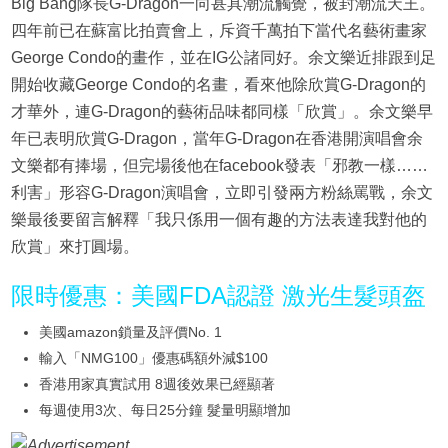
Big Bang隊長G-Dragon一向甚具潮流觸覺，被封潮流天王。
四年前已在蘇富比拍賣會上，斥資千萬拍下當代名藝術畫家
George Condo的畫作，並在IG公諸同好。余文樂近排跟到足
開始收藏George Condo的名畫，看來他除欣賞G-Dragon的
才華外，連G-Dragon的藝術品味都同樣「欣賞」。余文樂早
年已表明欣賞G-Dragon，當年G-Dragon在香港開演唱會余
文樂都有捧場，但完場後他在facebook發表「邪教一樣……
利害」形容G-Dragon演唱會，立即引發兩方粉絲罵戰，余文
樂最後要留言解釋「我只係用一個有趣的方法表達我對他的
欣賞」來打圓場。
限時優惠：美國FDA認證 激光生髮頭盔
美國amazon鎖量及評價No. 1
輸入「NMG100」優惠碼額外減$100
香港用家真實試用 8週後效果已經顯著
每週使用3次、每日25分鐘 髮量明顯增加