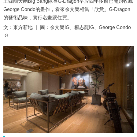
王韓國天團Big Bang隊長G-Dragon早於四年多前已開始收藏
George Condo的畫作，看來余文樂相當「欣賞」G-Dragon
的藝術品味，實行名畫跟住買。
文：東方新地 ｜ 圖：余文樂IG、權志龍IG、George Condo
IG