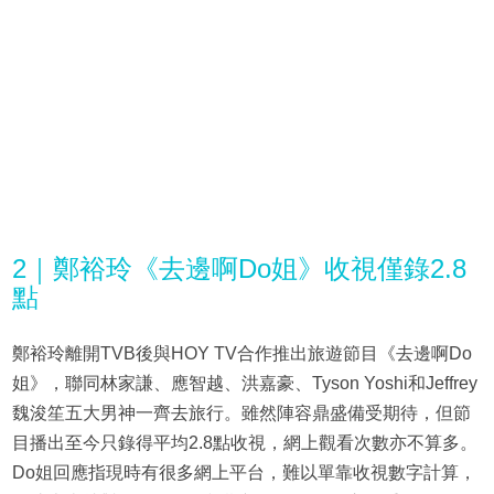
2｜鄭裕玲《去邊啊Do姐》收視僅錄2.8
點
鄭裕玲離開TVB後與HOY TV合作推出旅遊節目《去邊啊Do
姐》，聯同林家謙、應智越、洪嘉豪、Tyson Yoshi和Jeffrey
魏浚笙五大男神一齊去旅行。雖然陣容鼎盛備受期待，但節
目播出至今只錄得平均2.8點收視，網上觀看次數亦不算多。
Do姐回應指現時有很多網上平台，難以單靠收視數字計算，