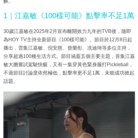
解。
1｜江嘉敏《100樣可能》點擊率不足1萬
30歲江嘉敏在2025年2月宣布離開效力九年的TVB後，隨即
為HOY TV主持全新節目《100樣可能》。節目於12月8日起
播出，雲集江嘉敏、倪安慈、曾樂彤、冼迪琦等多位主持，
分享超過100種生活方式。節目涵蓋五個主要主題，首集江嘉
敏大膽嘗試駕駛快艇，又有一集穿黃色緊身服打Pickleball，
不過節目討論度依然極低，點擊率更不足1萬，未能成功掀起
話題。