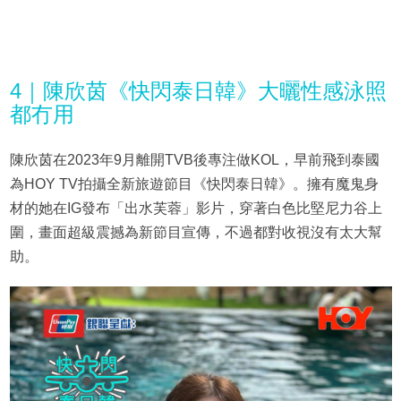
4｜陳欣茵《快閃泰日韓》大曬性感泳照
都冇用
陳欣茵在2023年9月離開TVB後專注做KOL，早前飛到泰國
為HOY TV拍攝全新旅遊節目《快閃泰日韓》。擁有魔鬼身
材的她在IG發布「出水芙蓉」影片，穿著白色比堅尼力谷上
圍，畫面超級震撼為新節目宣傳，不過都對收視沒有太大幫
助。