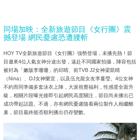
同場加映：全新旅遊節目《女行團》震
撼登場 網民憂慮恐遭腰斬
HOY TV全新旅遊節目《女行團》強勢登場，未播先熱！節
目邀來4位人氣女神分途出發，遠赴不同國家拍攝，陣容包括
被封為「嫩版李珊珊」的邱晴、前TVB J2女神梁凱晴
（Nina）、DJ女神樂宜，以及伍允龍女友李蔓瑩。4位女神
不約而同準備多套泳衣上陣，大派視覺福利，性感度全面升
級，相關片段曝光後即引起網民高度關注，節目尚未播出已
成功帶起話題。不過，亦有網民憂慮隨着兩位製作人相繼離
巢，節目最終能否順利播出仍存變數。