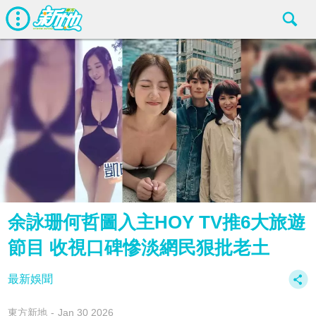
余詠珊何哲圖入主HOY TV推6大旅遊
節目 收視口碑慘淡網民狠批老土
最新娛聞
東方新地
Jan 30 2026