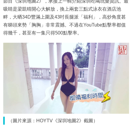
節目《深圳地圖2》，承接上一輯介紹深圳吃喝玩樂資訊。最
吸睛是梁凱晴開心大解放，換上兩套三點式泳衣在酒店池
畔，大晒34D豐滿上圍及43吋長腿派「福利」，高炒角度甚
有睇頭來勢「胸胸」非常震撼。不過在YouTube點擊率都值
得幾千，甚至有一集只得500點擊率。
（圖片來源：HOYTV《深圳地圖2》截圖）