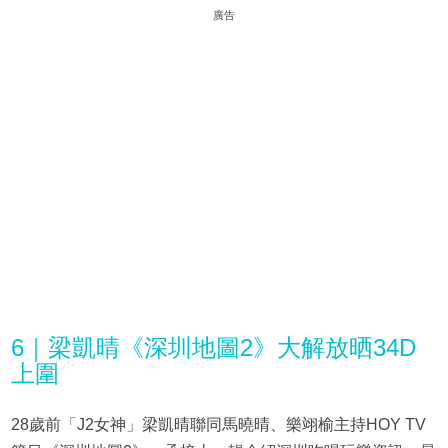
廣告
6｜梁凱晴《深圳地圖2》大解放晒34D
上圍
28歲前「J2女神」梁凱晴聯同馬曉晴、樂翊榆主持HOY TV