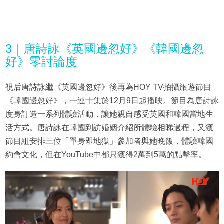
3｜唐詩詠《英國邊忽好》《韓國邊忽
好》零討論度
視后唐詩詠繼《英國邊忽好》後再為HOY TV拍攝旅遊節目
《韓國邊忽好》，一連十集於12月9日起播映。節目為唐詩詠
度身訂造一系列體驗活動，讓她親自感受英國和韓國當地生
活方式。唐詩詠在韓國到訪婚姻介紹所體驗相睇過程，又獲
節目組安排三位「單身即地獄」參加者與她晚飯，體驗韓國
約會文化，但在YouTube中都只獲得2萬到5萬的點擊率。