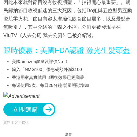
因此本來就對節目沒有收視期望，「拍得開心最重要」。網
民歸納節目收視低迷的三大死因，包括Do姐與五位型男互動
尷尬零火花、節目內容太膚淺似飲食節目居多，以及景點毫
無吸引力，其中介紹的「森之小徑」公廁更被發現早在
ViuTV《人去公廁 我去公廁》已被介紹過。
限時優惠：美國FDA認證 激光生髮頭盔
美國amazon鎖量及評價No. 1
輸入「NMG100」優惠碼額外減$100
香港用家真實試用 8週後效果已經顯著
每週使用3次、每日25分鐘 髮量明顯增加
立即選購
資料由客戶提供
廣告