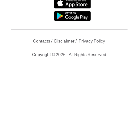
/
/
Contacts
Disclaimer
Privacy Policy
Copyright © 2026 - All Rights Reserved
武俠小說大師金庸嘅名著之一
《倚天屠龍記》
曾多次拍完又
拍，單單電視劇嘅版本就已經有7次咁多，去年內地就開拍第8
版嘅《倚天》。而新版《倚天》安排緊接《皓鑭傳》於黃金時
段播出，除咗「滅絕師太」一角由當年演「周芷若」嘅周海媚
演出外，其他演員清一色都係來自內地。劇中男女主角都起用
較年輕演員，而且個個都係高顏值，唔計演技，只睇樣都已經