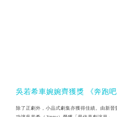
吳若希車婉婉齊獲獎 《奔跑
除了正劇外，小品式劇集亦獲得佳績。由新晉
功讓吳若希（Jinny）榮獲「最佳喜劇演員