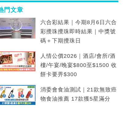
熱門文章
六合彩結果｜今期8月6日六合
彩攪珠攪珠即時結果｜中獎號
碼＋下期攪珠日
人情公價2026｜酒店/會所/酒
樓/午宴/晚宴$800至$1500 收
餅卡要畀$300
消委會食油測試｜21款無致癌
物食油推薦 17款獲5星滿分