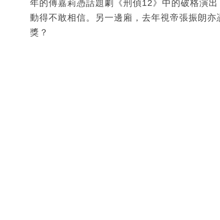
年的傅嘉莉憑話題劇《刑偵12》中的破格演
動得不敢相信。另一邊廂，去年視帝張振朗亦
獎？