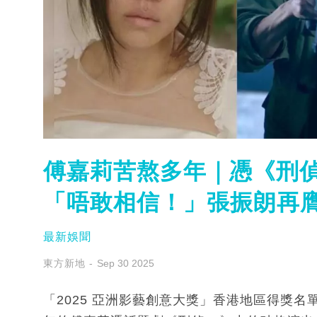
傅嘉莉苦熬多年｜憑《刑偵
「唔敢相信！」張振朗再
最新娛聞
東方新地
Sep 30 2025
「2025 亞洲影藝創意大獎」香港地區得獎