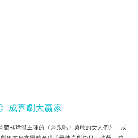
吧》成喜劇大贏家
監製林瑋澄主理的《奔跑吧！勇敢的女人們》，成
」，劇集本身亦同時奪得「最佳喜劇節目」殊榮，成