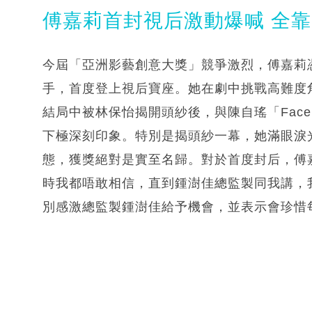
傅嘉莉首封視后激動爆喊 全靠
今屆「亞洲影藝創意大獎」競爭激烈，傅嘉莉
手，首度登上視后寶座。她在劇中挑戰高難度
結局中被林保怡揭開頭紗後，與陳自瑤「Face
下極深刻印象。特別是揭頭紗一幕，她滿眼淚
態，獲獎絕對是實至名歸。對於首度封后，傅嘉
時我都唔敢相信，直到鍾澍佳總監製同我講，
別感激總監製鍾澍佳給予機會，並表示會珍惜