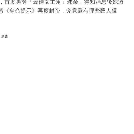
出，首度勇奪「最佳女主角」殊榮，得知消息後她激
憑《奪命提示》再度封帝，究竟還有哪些藝人獲
廣告