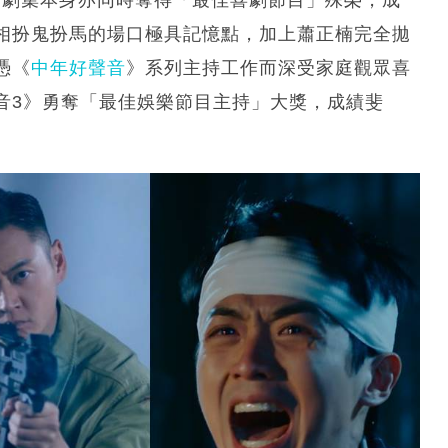
相扮鬼扮馬的場口極具記憶點，加上蕭正楠完全拋
憑《
中年好聲音
》系列主持工作而深受家庭觀眾喜
音3》勇奪「最佳娛樂節目主持」大獎，成績斐