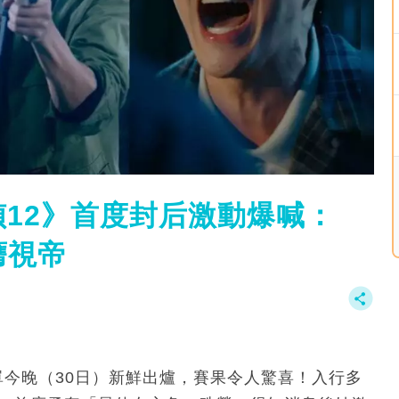
12》首度封后激動爆喊：
膺視帝
名單今晚（30日）新鮮出爐，賽果令人驚喜！入行多