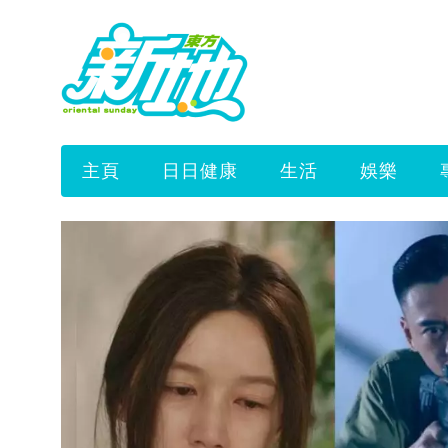
主頁
日日健康
生活
娛樂