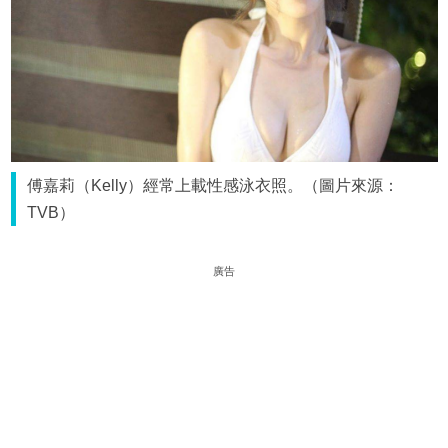
傅嘉莉（Kelly）經常上載性感泳衣照。（圖片來源：
TVB）
廣告