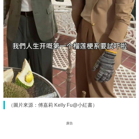
（圖片來源：傅嘉莉 Kelly Fu@小紅書）
廣告