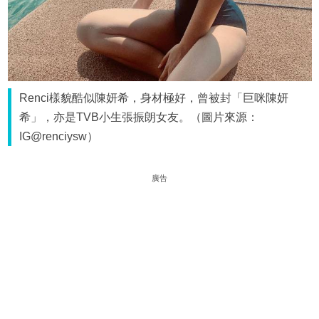
Renci樣貌酷似陳妍希，身材極好，曾被封「巨咪陳妍
希」，亦是TVB小生張振朗女友。（圖片來源：
IG@renciysw）
廣告