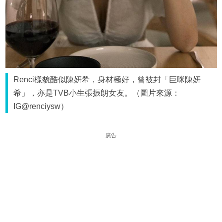
Renci樣貌酷似陳妍希，身材極好，曾被封「巨咪陳妍
希」，亦是TVB小生張振朗女友。（圖片來源：
IG@renciysw）
廣告