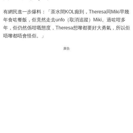
有網民進一步爆料：「茶水間KOL癲到，Theresa同Miki早幾
年食咗餐飯，佢竟然走去unfo（取消追蹤）Miki。過咗咁多
年，佢仍然係咁嘅態度，Theresa想嚟都要好大勇氣，所以佢
唔嚟都唔會怪佢。」
廣告