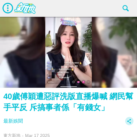
40歲傅穎遭惡評洗版直播爆喊 網民幫
手平反 斥搞事者係「有錢女」
最新娛聞
東方新地
Mar 17 2025