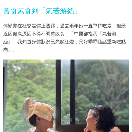
曾食素食到「氣若游絲」
傅穎亦在社交媒體上透露，過去兩年她一直堅持吃素，但最
近因健康原因不得不調整飲食：「中醫卻指我『氣若游
絲』，我知道身體狀況已亮起紅燈，只好乖乖聽話重新吃點
肉」。