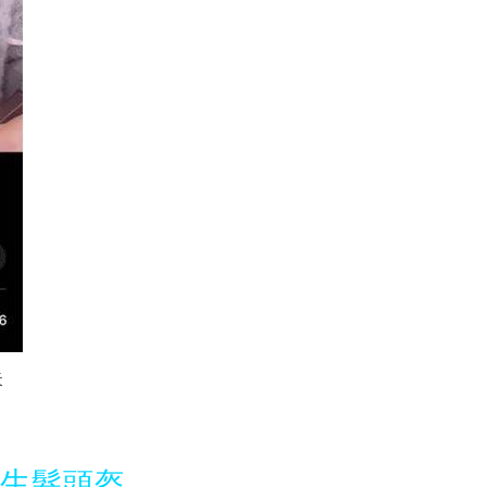
失
光生髮頭盔