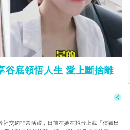
享谷底領悟人生 愛上斷捨離
等社交網非常活躍，日前在她在抖音上載「傅穎出