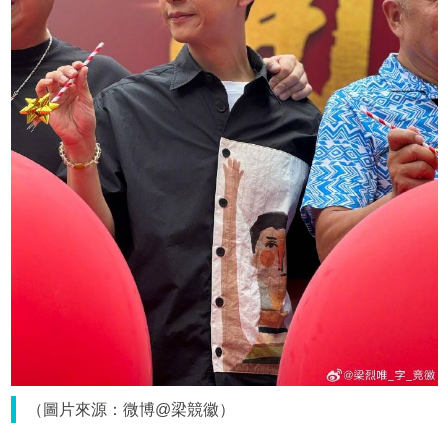
（圖片來源：微博@梁競徽）