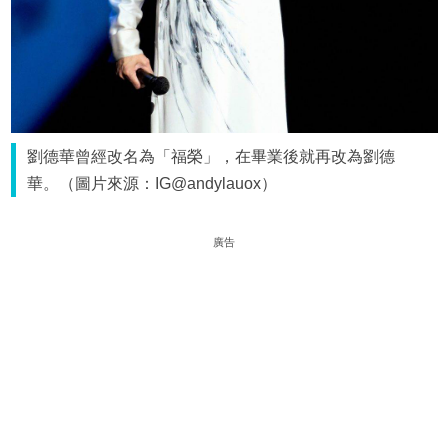
劉德華曾經改名為「福榮」，在畢業後就再改為劉德
華。（圖片來源：IG@andylauox）
廣告