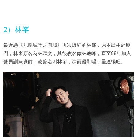
2）林峯
最近憑《九龍城寨之圍城》再次爆紅的林峯，原本出生於廈
門，林峯原名為林匯文，其後改名做林逸峰，直至98年加入
藝員訓練班前，改藝名叫林峯，演而優則唱，星途暢旺。