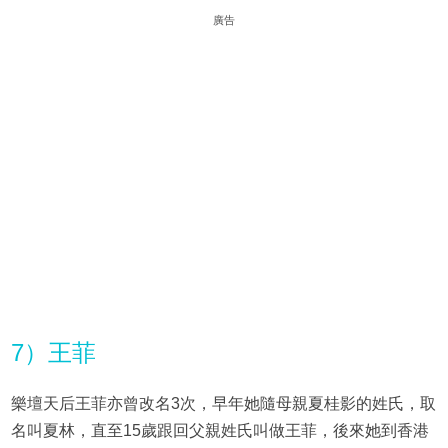
廣告
7）王菲
樂壇天后王菲亦曾改名3次，早年她隨母親夏桂影的姓氏，取
名叫夏林，直至15歲跟回父親姓氏叫做王菲，後來她到香港