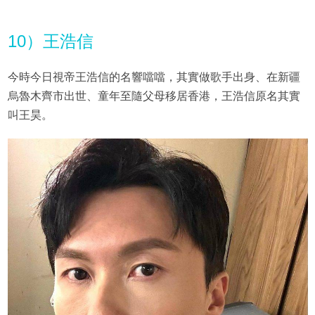
10）王浩信
今時今日視帝王浩信的名響噹噹，其實做歌手出身、在新疆
烏魯木齊市出世、童年至隨父母移居香港，王浩信原名其實
叫王昊。