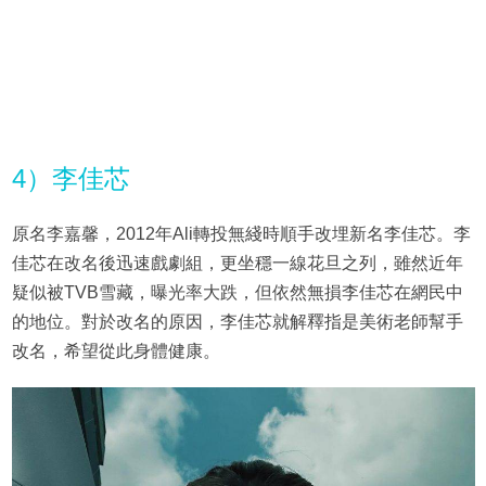
4）李佳芯
原名李嘉馨，2012年Ali轉投無綫時順手改埋新名李佳芯。李
佳芯在改名後迅速戲劇組，更坐穩一線花旦之列，雖然近年
疑似被TVB雪藏，曝光率大跌，但依然無損李佳芯在網民中
的地位。對於改名的原因，李佳芯就解釋指是美術老師幫手
改名，希望從此身體健康。