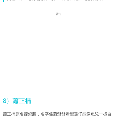
廣告
8）蕭正楠
蕭正楠原名蕭錦麟，名字係蕭爺爺希望孫仔能像魚兒一樣自