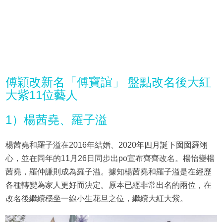
傅穎改新名「傅寶誼」 盤點改名後大紅
大紫11位藝人
1）楊茜堯、羅子溢
楊茜堯和羅子溢在2016年結婚、2020年四月誕下囡囡羅翊
心，並在同年的11月26日同步出po宣布齊齊改名。楊怡變楊
茜堯，羅仲謙則成為羅子溢。據知楊茜堯和羅子溢是在經歷
各種轉變為家人更好而決定。原本已經非常出名的兩位，在
改名後繼續穩坐一線小生花旦之位，繼續大紅大紫。