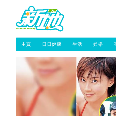
主頁
日日健康
生活
娛樂