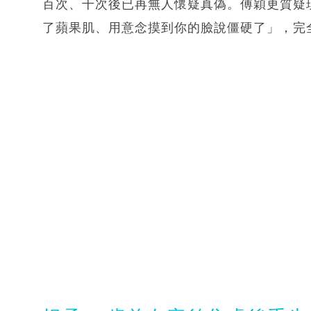
百次、千次後已再無人懷疑真偽。傅穎更質疑
了蘋果肌、用意念摸到你的臉說僵硬了」，完