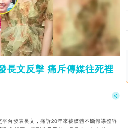
突發長文反擊 痛斥傳媒往死裡
社交平台發表長文，痛訴20年來被媒體不斷報導整容