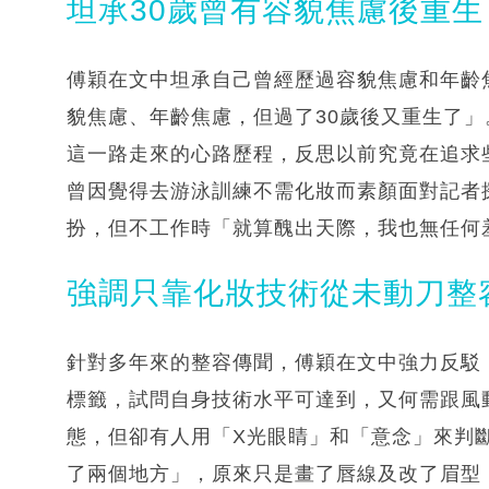
坦承30歲曾有容貌焦慮後重生
傅穎在文中坦承自己曾經歷過容貌焦慮和年齡焦
貌焦慮、年齡焦慮，但過了30歲後又重生了
這一路走來的心路歷程，反思以前究竟在追求
曾因覺得去游泳訓練不需化妝而素顏面對記者
扮，但不工作時「就算醜出天際，我也無任何
強調只靠化妝技術從未動刀整
針對多年來的整容傳聞，傅穎在文中強力反駁
標籤，試問自身技術水平可達到，又何需跟風
態，但卻有人用「X光眼睛」和「意念」來判
了兩個地方」，原來只是畫了唇線及改了眉型