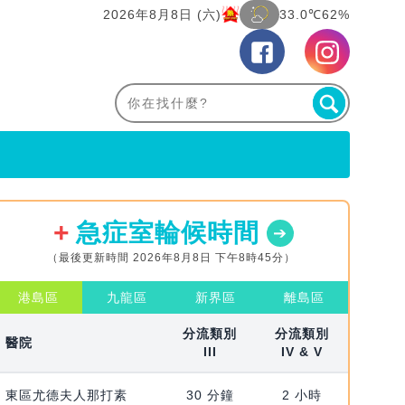
2026年8月8日 (六)
33.0℃
62%
急症室輪候時間
（最後更新時間 2026年8月8日 下午8時45分）
港島區
九龍區
新界區
離島區
分流類別
分流類別
醫院
III
IV & V
東區尤德夫人那打素
30 分鐘
2 小時