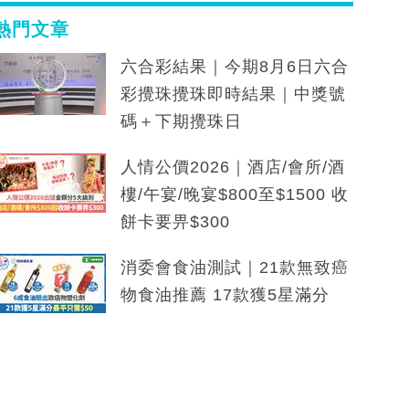
熱門文章
六合彩結果｜今期8月6日六合
彩攪珠攪珠即時結果｜中獎號
碼＋下期攪珠日
人情公價2026｜酒店/會所/酒
樓/午宴/晚宴$800至$1500 收
餅卡要畀$300
消委會食油測試｜21款無致癌
物食油推薦 17款獲5星滿分