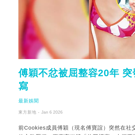
傅穎不忿被屈整容20年 
寫
最新娛聞
東方新地
Jan 6 2026
前Cookies成員傅穎（現名傅寶誼）突然在