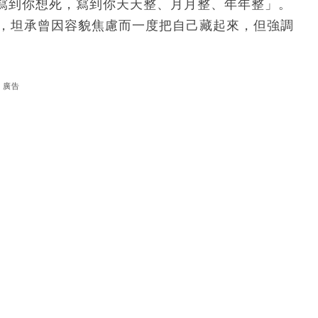
寫到你想死，寫到你天天整、月月整、年年整」。
聞，坦承曾因容貌焦慮而一度把自己藏起來，但強調
。
廣告