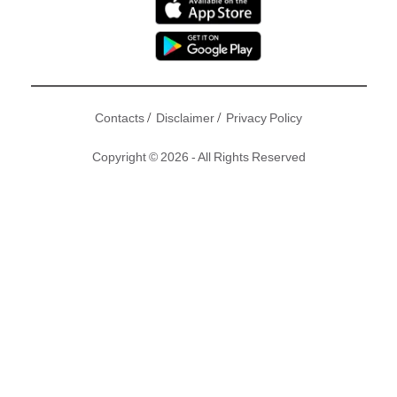
/
/
Contacts
Disclaimer
Privacy Policy
Copyright © 2026 - All Rights Reserved
藝人傅穎（Theresa）成日都俾人話整容，次次見佢都唔同
樣，仲話佢愈整愈醜。但傅穎講咗好多次，自己係冇整，只係
自己化妝問題啫！近排，傅穎上傳一段「學貓叫」抖音影片後
又被指五官再進化，隨即佢就又Post咗自己淡妝嘅樣，睇嚟佢
想為自己平反喎！
原文：環球膠報 ｜ 圖片：
連登討論區
、Instagram、新傳媒資