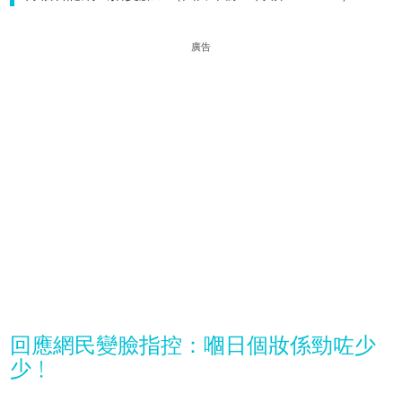
廣告
回應網民變臉指控：嗰日個妝係勁咗少
少﹗