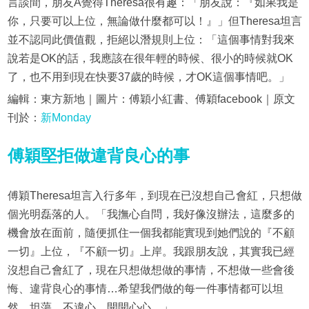
言談間，朋友A覺得Theresa很有趣：「朋友說：『如果我是
你，只要可以上位，無論做什麼都可以！』」但Theresa坦言
並不認同此價值觀，拒絕以潛規則上位：「這個事情對我來
說若是OK的話，我應該在很年輕的時候、很小的時候就OK
了，也不用到現在快要37歲的時候，才OK這個事情吧。」
編輯：東方新地｜圖片：傅穎小紅書、傅穎facebook｜原文
刊於：
新Monday
傅穎堅拒做違背良心的事
傅穎Theresa坦言入行多年，到現在已沒想自己會紅，只想做
個光明磊落的人。「我撫心自問，我好像沒辦法，這麼多的
機會放在面前，隨便抓住一個我都能實現到她們說的『不顧
一切』上位，『不顧一切』上岸。我跟朋友說，其實我已經
沒想自己會紅了，現在只想做想做的事情，不想做一些會後
悔、違背良心的事情…希望我們做的每一件事情都可以坦
然、坦蕩、不違心，開開心心。」