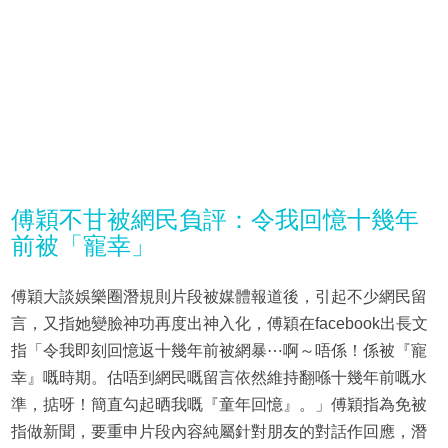
傅穎不甘被網民負評：令我回憶十幾年
前被「寵幸」
傅穎大談娛樂圈潛規則片段被媒體報道後，引起不少網民留
言，又指她變臉神功再度出神入化，傅穎在facebook出長文
指「令我即刻回憶返十幾年前被網暴⋯啊～唔係！係被『寵
幸』嘅時期。估唔到網民嘅留言依然維持翻喺十幾年前嘅水
準，掂呀！簡直勾起晒我嘅『童年回憶』。」傅穎指為免被
指做新聞，要重申片段內容純屬針對朋友的對話作回應，潛