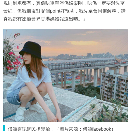
規則到處都有，真係唔單單淨係娛樂圈，唔係一定要潛先至
會紅，但我朋友對呢個point好執著，我先至會同佢解釋，講
真我都冇諗過會畀香港媒體報道出嚟。」
傅穎否認網民指變臉﹗（圖片來源：傅穎facebook）