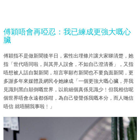
傅穎唔會再啞忍：我已練成更強大嘅心
臟
傅穎指不是做新聞後半日，索性出埋條片讓大家睇清楚，她
指「世代唔同啦，與其畀人誤會，不如自己澄清番」，又指
唔想被人話自製新聞，坦言寧願冇新聞也不要負面新聞，更
多謝多年來媒體及網民令她練成「一個更強大嘅心臟，畀我
見識到黑白顛倒嘅世界，以前細個真係見識少﹗但我相信呢
個世界唔會永遠都係咁，為自己發聲係我嘅本分，而人哋信
唔信 就唔關我事啦﹗」