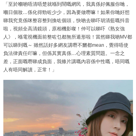
「至於嗰啲唔清唔楚就喺到鬧嘅網民，我真係好佩服你哋，
嗰日個妝…係化得勁咗少少，因為要做嘢嘛！如果你哋好想
睇我究竟係咪整容整到換咗個頭，快啲去睇吓胡清藍嘅抖音
啦，視頻全高清鏡頭，原相機影㗎！仲可以睇吓《熟女強
人》，喺電視機面前整咗乜都無所遁形啦！當然睇我啲MV都
可以睇到嘅～ 雖然話好多網友講嘢不嬲都mean，覺得唔使
負法律責任吖嘛，但係其實真係…心理素質問題。一念之
差，正面嘅嘢睇成負面，我條片講嘅內容係中性嘅，唔同嘅
人有唔同解讀，正常！」