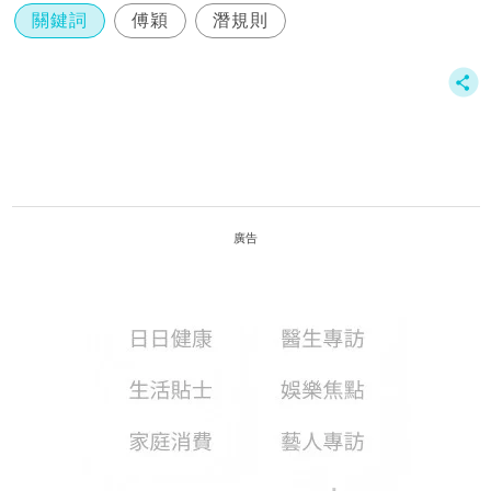
關鍵詞
傅穎
潛規則
廣告