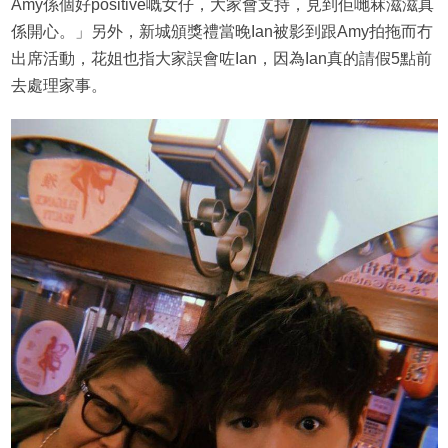
Amy係個好positive嘅女仔，大家會支持，見到佢哋冧滋滋真
係開心。」另外，新城頒獎禮當晚Ian被影到跟Amy拍拖而冇
出席活動，花姐也指大家誤會咗Ian，因為Ian真的請假5點前
去處理家事。