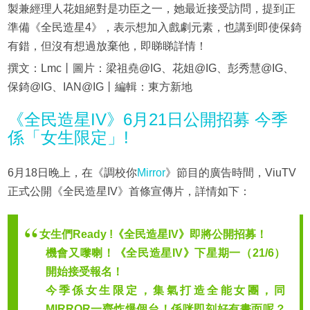
製兼經理人花姐絕對是功臣之一，她最近接受訪問，提到正
準備《全民造星4》，表示想加入戲劇元素，也講到即使保錡
有錯，但沒有想過放棄他，即睇睇詳情！
撰文：Lmc丨圖片：梁祖堯@IG、花姐@IG、彭秀慧@IG、
保錡@IG、IAN@IG丨編輯：東方新地
《全民造星IV》6月21日公開招募 今季
係「女生限定」!
6月18日晚上，在《調校你
Mirror
》節目的廣告時間，ViuTV
正式公開《全民造星IV》首條宣傳片，詳情如下：
女生們Ready !《全民造星IV》即將公開招募！
機會又嚟喇！《全民造星IV》下星期一（21/6）
開始接受報名！
今季係女生限定，集氣打造全能女團，同
MIRROR一齊炸爆個台！係咪即刻好有畫面呢？