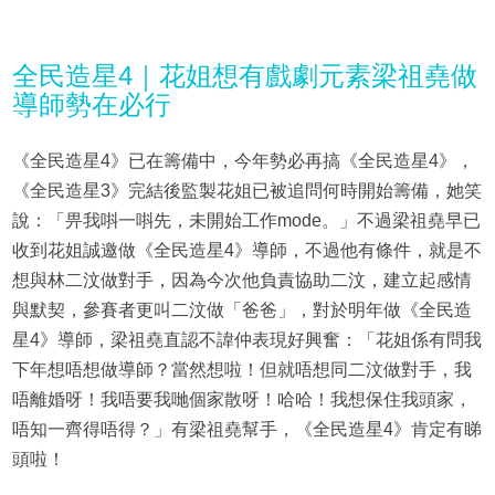
全民造星4｜花姐想有戲劇元素梁祖堯做
導師勢在必行
《全民造星4》已在籌備中，今年勢必再搞《全民造星4》，
《全民造星3》完結後監製花姐已被追問何時開始籌備，她笑
說：「畀我唞一唞先，未開始工作mode。」不過梁祖堯早已
收到花姐誠邀做《全民造星4》導師，不過他有條件，就是不
想與林二汶做對手，因為今次他負責協助二汶，建立起感情
與默契，參賽者更叫二汶做「爸爸」，對於明年做《全民造
星4》導師，梁祖堯直認不諱仲表現好興奮：「花姐係有問我
下年想唔想做導師？當然想啦！但就唔想同二汶做對手，我
唔離婚呀！我唔要我哋個家散呀！哈哈！我想保住我頭家，
唔知一齊得唔得？」有梁祖堯幫手，《全民造星4》肯定有睇
頭啦！