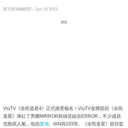
東方新地編輯部
Jun 18 2021
廣告
ViuTV《全民造星4》正式接受報名！ViuTV皇牌節目《全民
造星》捧紅了男團MIRROR與搞笑組合ERROR，不少成員
也勁高人氣，包括
姜濤
、IAN與193等。《全民造星》節目監