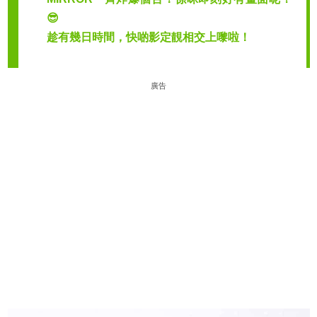
😎
趁有幾日時間，快啲影定靚相交上嚟啦！
廣告