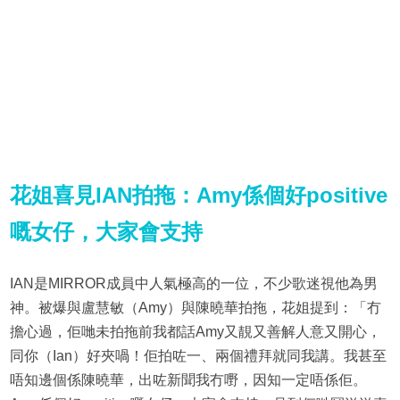
花姐喜見IAN拍拖：Amy係個好positive
嘅女仔，大家會支持
IAN是MIRROR成員中人氣極高的一位，不少歌迷視他為男
神。被爆與盧慧敏（Amy）與陳曉華拍拖，花姐提到：「冇
擔心過，佢哋未拍拖前我都話Amy又靚又善解人意又開心，
同你（Ian）好夾喎！佢拍咗一、兩個禮拜就同我講。我甚至
唔知邊個係陳曉華，出咗新聞我冇嘢，因知一定唔係佢。