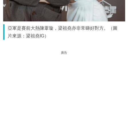
亞軍是賽前大熱陳葦璇，梁祖堯亦非常睇好對方。（圖
片來源：梁祖堯IG）
廣告