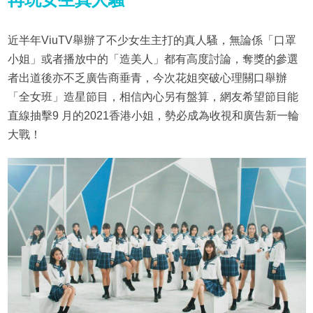
近半年ViuTV舉辦了不少女生主打的真人騷，無論係「口罩
小姐」或者播放中的「造美人」都有高度討論，奪獎的參選
者出道後亦不乏廣告商垂青，今次花姐突破心理關口舉辦
「全女班」造星節目，相信內心另有盤算，網友希望節目能
直線抽擊9 月的2021香港小姐，勢必成為收視和廣告新一輪
大戰！