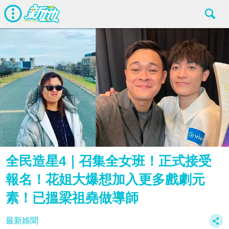
全民造星4｜召集全女班！正式接受
報名！花姐大爆想加入更多戲劇元
素！已搵梁祖堯做導師
最新娛聞