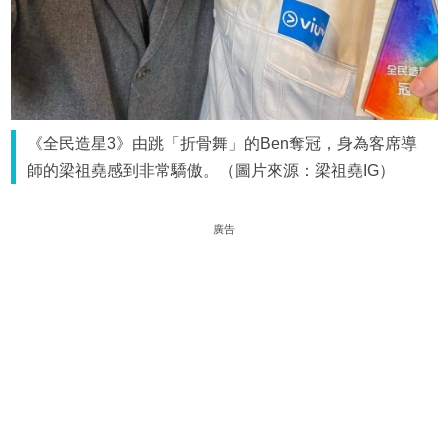
《全民造星3》由跳「折骨舞」的Ben奪冠，身為客席導
師的梁祖堯感到非常驕傲。（圖片來源：梁祖堯IG）
廣告