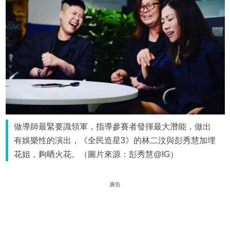
做導師最緊要識領軍，指導參賽者發揮最大潛能，做出
有娛樂性的演出，《全民造星3》的林二汶與彭秀慧加埋
花姐，夠晒火花。（圖片來源：彭秀慧@IG）
廣告