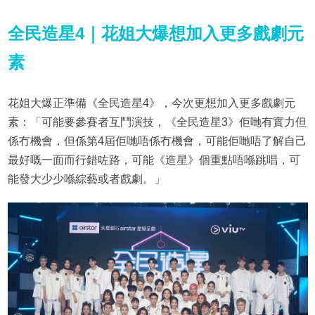
全民造星4｜花姐大爆想加入更多戲劇元
素
花姐大爆正準備《全民造星4》，今次更想加入更多戲劇元
素：「可能要參賽者互鬥演技，《全民造星3》佢哋有實力但
係冇機會，但係第4屆佢哋唔係冇機會，可能佢哋唔了解自己
最好嘅一面而行錯咗路，可能《造星》個重點唔喺跳唱，可
能發大少少喺綜藝或者戲劇。」