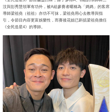
汶與彭秀慧領軍有功外，被A組參賽者暱稱為「媽媽」的客席
導師梁祖堯（祖祖）亦功不可抹，梁祖堯用心去教導與指
引，令節目內容更富娛樂性，而賽後花姐已斟掂梁祖堯擔任
《全民造星4》的導師。