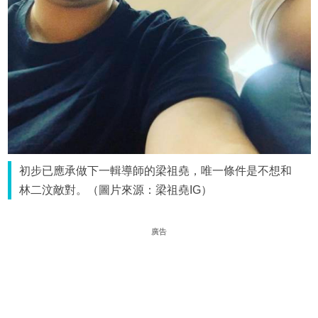
初步已應承做下一輯導師的梁祖堯，唯一條件是不想和
林二汶敵對。（圖片來源：梁祖堯IG）
廣告