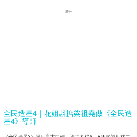
廣告
全民造星4｜花姐斟掂梁祖堯做《全民造
星4》導師
《全民造星3》節目贏盡口碑，除了多得A、B組的導師林二