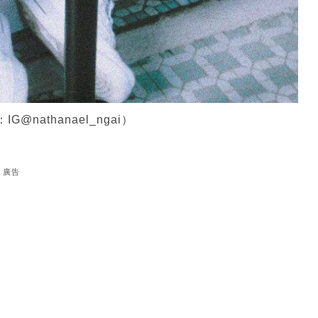
nathanael_ngai）
廣告