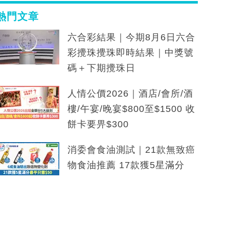
熱門文章
六合彩結果｜今期8月6日六合
彩攪珠攪珠即時結果｜中獎號
碼＋下期攪珠日
人情公價2026｜酒店/會所/酒
樓/午宴/晚宴$800至$1500 收
餅卡要畀$300
消委會食油測試｜21款無致癌
物食油推薦 17款獲5星滿分