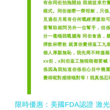
有你同佢拍拖開始 我就從來冇
模式。同佢做嘢一齊咁耐，只係
見過佢月尾有任何嘅經濟援助
要幫助就問另外一位幫手，但
分一毫喺我嘅腦海 同佢食過，最後一
擇飲杯嘢飲 就算你覺得返工九
個人厚顏無恥，我先周不時搵藉
xx佢，x到佢返工無啦啦都要
係因為我知道你係佢心目中幾
覺得呢對感情喺對等！我真係忍
限時優惠：美國FDA認證 激