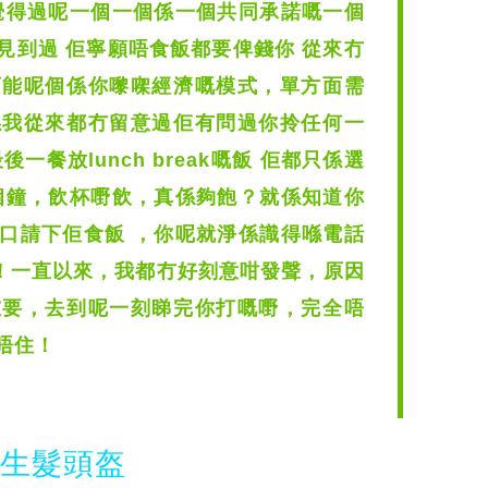
覺得過呢一個一個係一個共同承諾嘅一個
見到過 佢寧願唔食飯都要俾錢你 從來冇
可能呢個係你嚟㗎經濟嘅模式，單方面需
係我從來都冇留意過佢有問過你拎任何一
餐放lunch break嘅飯 佢都只係選
個鐘，飲杯嘢飲，真係夠飽？就係知道你
口請下佢食飯 ，你呢就淨係識得喺電話
喊！一直以來，我都冇好刻意咁發聲，原因
重要，去到呢一刻睇完你打嘅嘢，完全唔
唔住！
光生髮頭盔