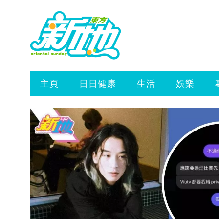
主頁
日日健康
生活
娛樂