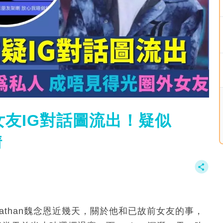
故女友IG對話圖流出！疑似
情
Nathan魏念恩近幾天，關於他和已故前女友的事，