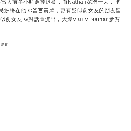
當天前半小時選擇退賽，而Nathan深潛一天，昨
民紛紛在他IG留言責罵，更有疑似前女友的朋友留
前女友IG對話圖流出，大爆ViuTV Nathan參賽
廣告