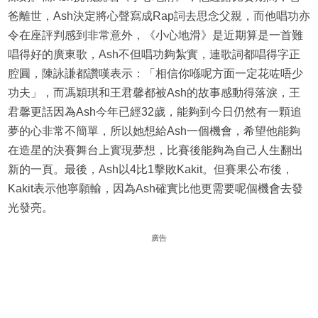
爸離世，Ash決定將心聲寫成Rap詞去思念父親，而他唱功亦
令在座評判感到非常意外，《小心地滑》是近期算是一首難
唱得好的廣東歌，Ash不但唱功夠紮實，連歌詞都唱得字正
腔圓，陳詠謙都讚嘆表示：「相信你喺呢方面一定花咗唔少
功夫」，而馮穎琪和王君馨都被Ash的故事感動得落淚，王
君馨更話因為Ash今年已經32歲，能夠到今日仍然有一顆追
夢的心非常不簡單，所以她想給Ash一個機會，希望他能夠
在造星的決賽舞台上實現夢想，比賽後能夠為自己人生翻出
新的一頁。最後，Ash以4比1擊敗Kakit。但賽果公布後，
Kakit表示他寧願輸，因為Ash確實比他更需要呢個機會去發
光發亮。
廣告