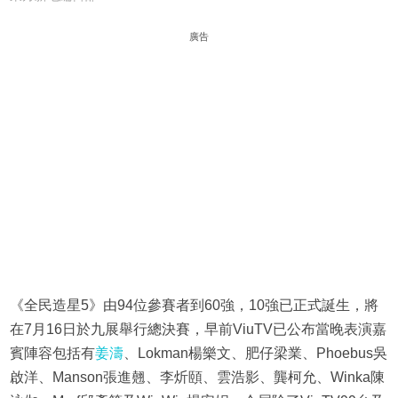
廣告
《全民造星5》由94位參賽者到60強，10強已正式誕生，將
在7月16日於九展舉行總決賽，早前ViuTV已公布當晚表演嘉
賓陣容包括有
姜濤
、Lokman楊樂文、肥仔梁業、Phoebus吳
啟洋、Manson張進翹、李炘頤、雲浩影、龔柯允、Winka陳