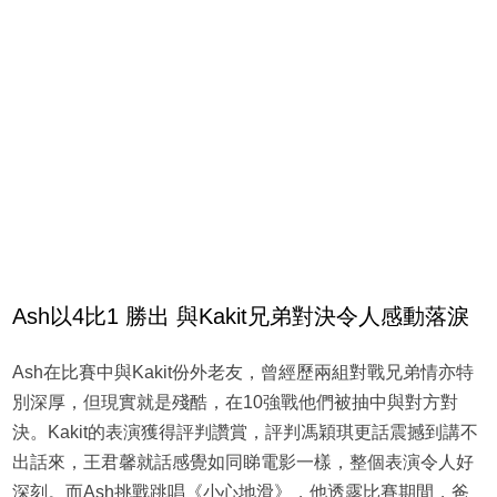
Ash以4比1 勝出 與Kakit兄弟對決令人感動落淚
Ash在比賽中與Kakit份外老友，曾經歷兩組對戰兄弟情亦特
別深厚，但現實就是殘酷，在10強戰他們被抽中與對方對
決。Kakit的表演獲得評判讚賞，評判馮穎琪更話震撼到講不
出話來，王君馨就話感覺如同睇電影一樣，整個表演令人好
深刻。而Ash挑戰跳唱《小心地滑》，他透露比賽期間，爸