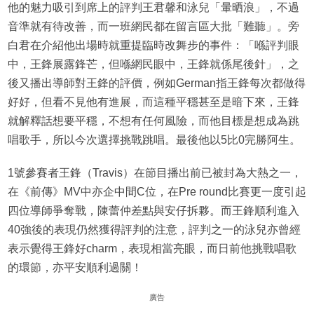
他的魅力吸引到席上的評判王君馨和泳兒「暈晒浪」，不過
音準就有待改善，而一班網民都在留言區大批「難聽」。旁
白君在介紹他出場時就重提臨時改舞步的事件：「喺評判眼
中，王鋒展露鋒芒，但喺網民眼中，王鋒就係尾後針」，之
後又播出導師對王鋒的評價，例如German指王鋒每次都做得
好好，但看不見他有進展，而這種平穩甚至是暗下來，王鋒
就解釋話想要平穩，不想有任何風險，而他目標是想成為跳
唱歌手，所以今次選擇挑戰跳唱。最後他以5比0完勝阿生。
1號參賽者王鋒（Travis）在節目播出前已被封為大熱之一，
在《前傳》MV中亦企中間C位，在Pre round比賽更一度引起
四位導師爭奪戰，陳蕾仲差點與安仔拆夥。而王鋒順利進入
40強後的表現仍然獲得評判的注意，評判之一的泳兒亦曾經
表示覺得王鋒好charm，表現相當亮眼，而日前他挑戰唱歌
的環節，亦平安順利過關！
廣告