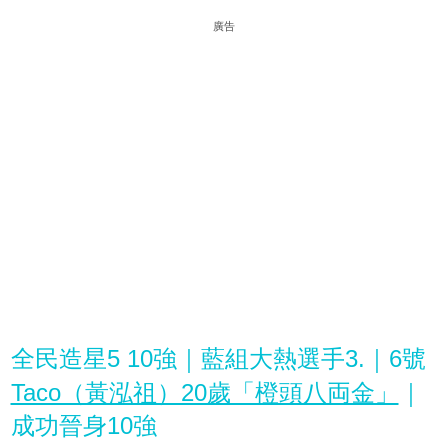
廣告
全民造星5 10強｜藍組大熱選手3.｜6號
Taco（黃泓祖）20歲「橙頭八両金」
｜
成功晉身10強