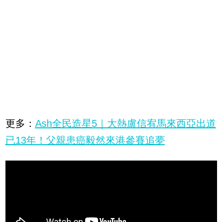
更多：
Ash全民造星5｜大熱盧信宥馬來西亞出道
已13年！父親患癌毅然來港參賽追夢