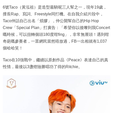
6號Taco（黃泓祖）是造型最騎呢三人幫之一，現年19歲，
擅長Rap、寫詞、Freestyle同打機。在自我介紹片段中，
Taco仲話自己出名「煩膠」，仲公開幫自己的Hip Hop
Crew「Special Plan」打廣告：「希望你以後嚟到我Concert
嘅時候，可以扭轉個頭180度咁fing」，非常無厘頭！遇到咁
奇葩嘅參賽者，一眾網民當然唔放過，FB一出相就有1,037
個哈哈笑！
Taco在10強戰中，繼續以原創作品《Peace》表達自己的真
性情，最後以3盞燈險勝唱功了得的Ritchie。