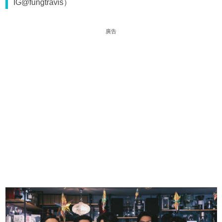
IG@fungtravis）
廣告