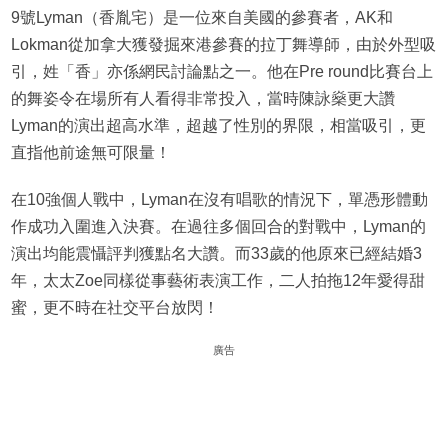
9號Lyman（香胤宅）是一位來自美國的參賽者，AK和
Lokman從加拿大獲發掘來港參賽的拉丁舞導師，由於外型吸
引，姓「香」亦係網民討論點之一。他在Pre round比賽台上
的舞姿令在場所有人看得非常投入，當時陳詠燊更大讚
Lyman的演出超高水準，超越了性別的界限，相當吸引，更
直指他前途無可限量！
在10強個人戰中，Lyman在沒有唱歌的情況下，單憑形體動
作成功入圍進入決賽。在過往多個回合的對戰中，Lyman的
演出均能震懾評判獲點名大讚。而33歲的他原來已經結婚3
年，太太Zoe同樣從事藝術表演工作，二人拍拖12年愛得甜
蜜，更不時在社交平台放閃！
廣告