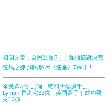
相關文章：
全民造星5｜十強抽籤對決惹
造馬之嫌 網民怒斥《造星》7宗罪！
全民造星5 10強｜藍組大熱選手1.
Lyman 香胤宅33歲｜美國選手｜成功晉
身10強