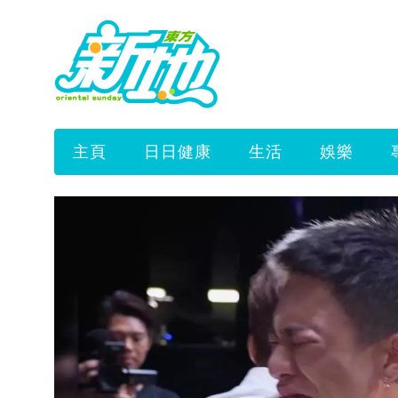
主頁
日日健康
生活
娛樂