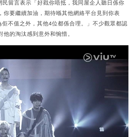
有網民留言表示「好戥你唔抵，我同屋企人聽日係你
，你要繼續加油，期待喺其他網絡平台見到你表
眾為佢不值之外，其他4位都係合理。」不少觀眾都認
對他的淘汰感到意外和惋惜。