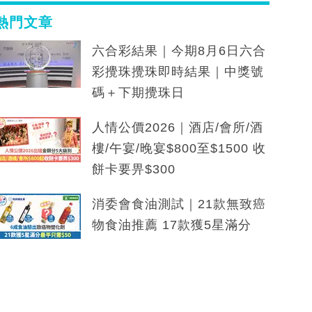
熱門文章
六合彩結果｜今期8月6日六合
彩攪珠攪珠即時結果｜中獎號
碼＋下期攪珠日
人情公價2026｜酒店/會所/酒
樓/午宴/晚宴$800至$1500 收
餅卡要畀$300
消委會食油測試｜21款無致癌
物食油推薦 17款獲5星滿分