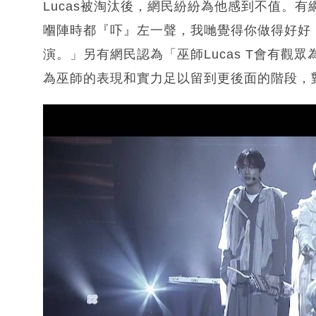
Lucas被淘汰後，網民紛紛為他感到不值。
嗰陣時都『吓』左一聲，我哋覺得你做得好好
演。」另有網民認為「巫師Lucas T會有觀
為巫師的表現和實力足以留到更後面的階段，