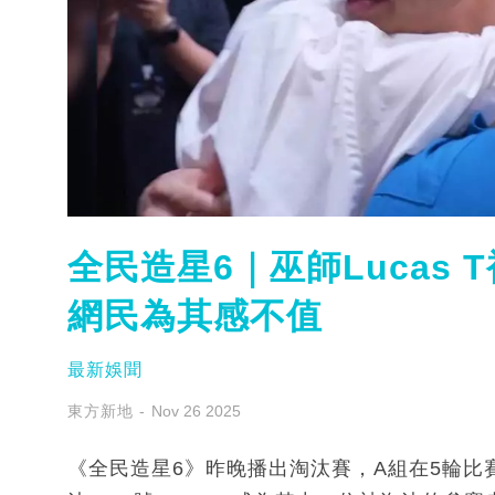
全民造星6｜巫師Lucas
網民為其感不值
最新娛聞
東方新地
Nov 26 2025
《全民造星6》昨晚播出淘汰賽，A組在5輪比