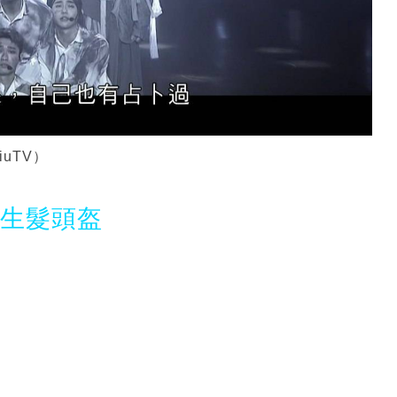
uTV）
光生髮頭盔