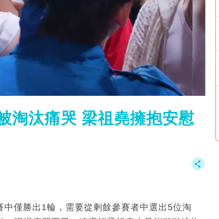
 T被淘汰痛哭 梁祖堯擁抱安慰
賽中僅勝出1輪，需要從剩餘參賽者中選出5位淘