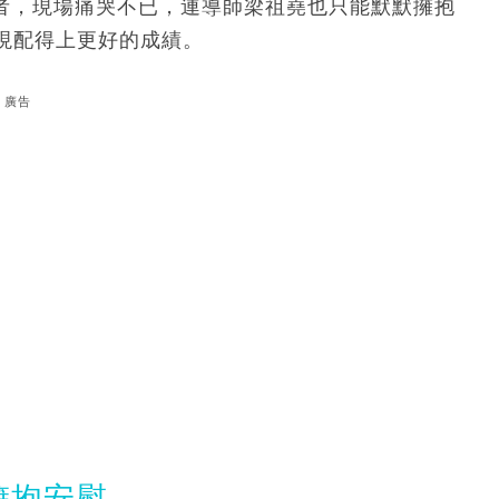
參賽者，現場痛哭不已，連導師梁祖堯也只能默默擁抱
現配得上更好的成績。
廣告
堯擁抱安慰