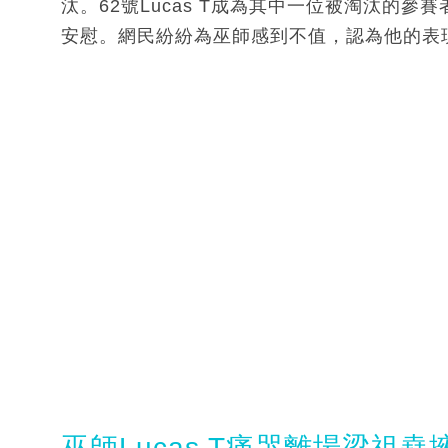
汰。62號Lucas T成為其中一位被淘汰的
安慰。網民紛紛為巫師感到不值，認為他的表
巫師Lucas T痛哭離場梁祖