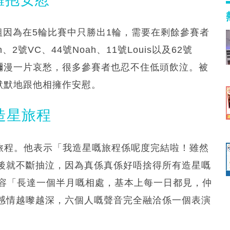
組因為在5輪比賽中只勝出1輪，需要在剩餘參賽者
2號VC、44號Noah、11號Louis以及62號
現場瀰漫一片哀愁，很多參賽者也忍不住低頭飲泣。被
能默默地跟他相擁作安慰。
造星旅程
星旅程。他表示「我造星嘅旅程係呢度完結啦！雖然
後就不斷抽泣，因為真係真係好唔捨得所有造星嘅
，形容「長達一個半月嘅相處，基本上每一日都見，仲
感情越嚟越深，六個人嘅聲音完全融洽係一個表演