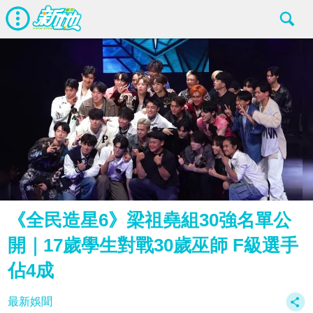
《全民造星6》梁祖堯組30強名單公
開｜17歲學生對戰30歲巫師 F級選手
佔4成
最新娛聞