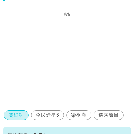
廣告
關鍵詞
全民造星6
梁祖堯
選秀節目