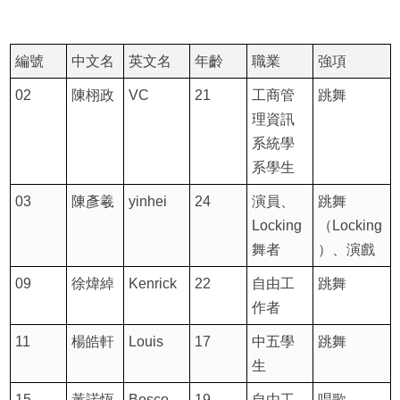
編號
中文名
英文名
年齡
職業
強項
02
陳栩政
VC
21
工商管
跳舞
理資訊
系統學
系學生
03
陳彥羲
yinhei
24
演員、
跳舞
Locking
（Locking
舞者
）、演戲
09
徐煒綽
Kenrick
22
自由工
跳舞
作者
11
楊皓軒
Louis
17
中五學
跳舞
生
15
黃諾恆
Bosco
19
自由工
唱歌