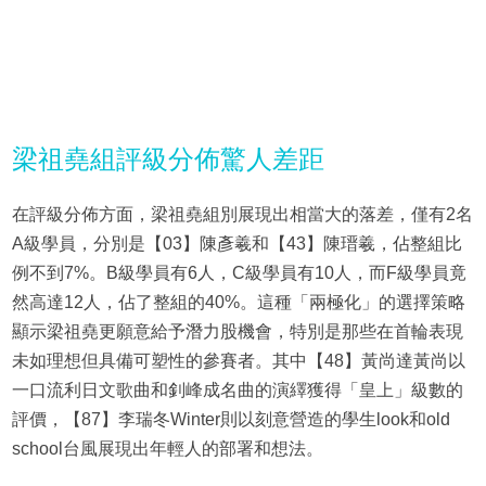
梁祖堯組評級分佈驚人差距
在評級分佈方面，梁祖堯組別展現出相當大的落差，僅有2名
A級學員，分別是【03】陳彥羲和【43】陳瑨羲，佔整組比
例不到7%。B級學員有6人，C級學員有10人，而F級學員竟
然高達12人，佔了整組的40%。這種「兩極化」的選擇策略
顯示梁祖堯更願意給予潛力股機會，特別是那些在首輪表現
未如理想但具備可塑性的參賽者。其中【48】黃尚達黃尚以
一口流利日文歌曲和釗峰成名曲的演繹獲得「皇上」級數的
評價，【87】李瑞冬Winter則以刻意營造的學生look和old
school台風展現出年輕人的部署和想法。