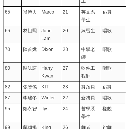
工
65
翁溥輿
Marco
21
英文系
跳舞
學生
66
林祖熙
John
20
練習生
唱歌
Lam
70
陳首燃
Dixon
28
中學老
唱歌
師
80
關誌諾
Harry
27
軟件工
唱歌
Kwan
程師
82
張智傑
KIT
23
舞蹈員
跳舞
87
李瑞冬
Winter
22
倉務員
唱歌
95
鄭永智
ilys
24
哲學系
樣貌
學生
99
鄺頌揚
King
26
舞者
跳舞