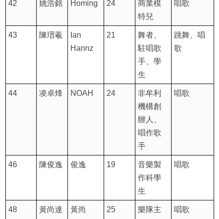
42
姚浩銘
Homing
24
商業模
唱歌
特兒
43
陳瑨羲
Ian
21
舞者、
跳舞、唱
Hannz
駐唱歌
歌
手、學
生
44
凌卓烽
NOAH
24
非牟利
唱歌
機構創
辦人、
唱作歌
手
46
陳俊逸
俊逸
19
音樂製
唱歌
作科學
生
48
黃尚達
黃尚
25
樂隊主
唱歌