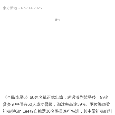
東方新地
Nov 14 2025
廣告
《全民造星6》60強名單正式出爐，經過激烈競爭後，99名
參賽者中僅有60人成功晉級，淘汰率高達39%。兩位導師梁
祖堯與Gin Lee各自挑選30名學員進行特訓，其中梁祖堯組別