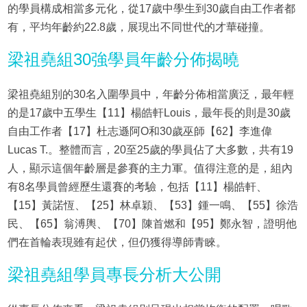
的學員構成相當多元化，從17歲中學生到30歲自由工作者都
有，平均年齡約22.8歲，展現出不同世代的才華碰撞。
梁祖堯組30強學員年齡分佈揭曉
梁祖堯組別的30名入圍學員中，年齡分佈相當廣泛，最年輕
的是17歲中五學生【11】楊皓軒Louis，最年長的則是30歲
自由工作者【17】杜志遜阿O和30歲巫師【62】李進偉
Lucas T.。整體而言，20至25歲的學員佔了大多數，共有19
人，顯示這個年齡層是參賽的主力軍。值得注意的是，組內
有8名學員曾經歷生還賽的考驗，包括【11】楊皓軒、
【15】黃諾恆、【25】林卓穎、【53】鍾一鳴、【55】徐浩
民、【65】翁溥輿、【70】陳首燃和【95】鄭永智，證明他
們在首輪表現雖有起伏，但仍獲得導師青睞。
梁祖堯組學員專長分析大公開