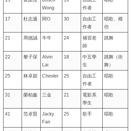
Wong
作者
17
杜志遜
阿O
30
自由工
唱歌、模
作者
仿
21
周德誠
牛牛
24
補習老
跳舞
師
22
黎子琛
Alvin
18
中五學
跳舞（街
Lai
生
舞）
25
林卓穎
Chester
25
自由工
唱歌
作者
31
榮柏鑫
三金
21
電影系
唱歌
學生
41
范卓賢
Jacky
25
歌手
唱歌
Fan