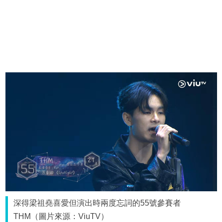
深得梁祖堯喜愛但演出時兩度忘詞的55號參賽者
THM（圖片來源：ViuTV）