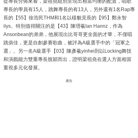
從專長分佈來看，梁祖堯組別呈現出相當均衡的配置，唱歌
專長的學員有15人，跳舞專長的有13人，另外還有1名Rap專
長的【55】徐浩民THM和1名以樣貌見長的【95】鄭永智
ilys。特別值得關注的是【43】陳瑨羲Ian Hannz，作為
Ansonbean的弟弟，他展現出比哥哥更全面的才華，不僅唱
跳俱佳，更是自創參賽歌曲，被評為A級選手中的「冠軍之
選」。另一名A級選手【03】陳彥羲yinhei則以Locking舞技
和演戲能力雙重專長脫穎而出，證明梁祖堯在選人方面相當
重視多元化發展。
廣告