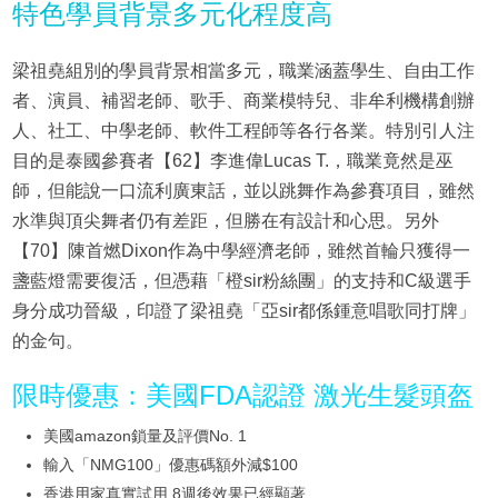
特色學員背景多元化程度高
梁祖堯組別的學員背景相當多元，職業涵蓋學生、自由工作
者、演員、補習老師、歌手、商業模特兒、非牟利機構創辦
人、社工、中學老師、軟件工程師等各行各業。特別引人注
目的是泰國參賽者【62】李進偉Lucas T.，職業竟然是巫
師，但能說一口流利廣東話，並以跳舞作為參賽項目，雖然
水準與頂尖舞者仍有差距，但勝在有設計和心思。另外
【70】陳首燃Dixon作為中學經濟老師，雖然首輪只獲得一
盞藍燈需要復活，但憑藉「橙sir粉絲團」的支持和C級選手
身分成功晉級，印證了梁祖堯「亞sir都係鍾意唱歌同打牌」
的金句。
限時優惠：美國FDA認證 激光生髮頭盔
美國amazon鎖量及評價No. 1
輸入「NMG100」優惠碼額外減$100
香港用家真實試用 8週後效果已經顯著