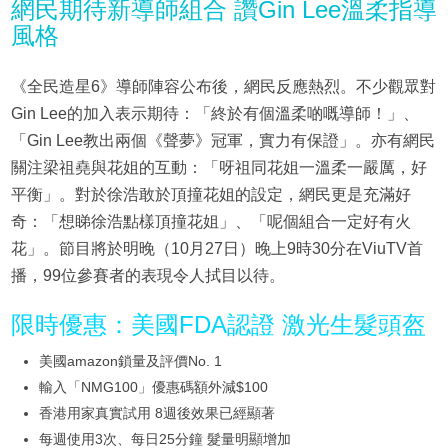
網民期待新導師組合 讚Gin Lee溫柔指導
風格
《全民造星6》導師陣容公布後，網民反應熱烈。不少觀眾對
Gin Lee的加入表示期待：「終於有個溫柔啲嘅導師！」、
「Gin Lee教出兩個《聲夢》冠軍，實力有保證」。亦有網民
關注梁祖堯與花姐的互動：「呀祖同花姐一溫柔一嚴厲，好
平衡」。對於徐浩敢於頂撞花姐的設定，網民更是充滿好
奇：「想睇徐浩點樣頂撞花姐」、「呢個組合一定好有火
花」。節目將於明晚（10月27日）晚上9時30分在ViuTV首
播，99位參賽者的表現令人拭目以待。
限時優惠：美國FDA認證 激光生髮頭盔
美國amazon鎖量及評價No. 1
輸入「NMG100」優惠碼額外減$100
香港用家真實試用 8週後效果已經顯著
每週使用3次、每日25分鐘 髮量明顯增加