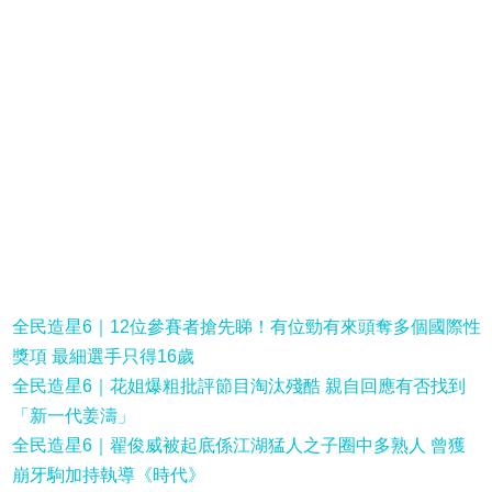
全民造星6｜12位參賽者搶先睇！有位勁有來頭奪多個國際性
獎項 最細選手只得16歲
全民造星6｜花姐爆粗批評節目淘汰殘酷 親自回應有否找到
「新一代姜濤」
全民造星6｜翟俊威被起底係江湖猛人之子圈中多熟人 曾獲
崩牙駒加持執導《時代》