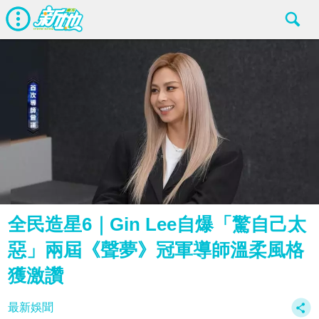
全民造星6｜Gin Lee自爆「驚自己太
惡」兩屆《聲夢》冠軍導師溫柔風格
獲激讚
最新娛聞