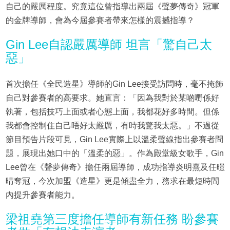
自己的嚴厲程度。究竟這位曾指導出兩屆《聲夢傳奇》冠軍
的金牌導師，會為今屆參賽者帶來怎樣的震撼指導？
Gin Lee自認嚴厲導師 坦言「驚自己太
惡」
首次擔任《全民造星》導師的Gin Lee接受訪問時，毫不掩飾
自己對參賽者的高要求。她直言：「因為我對於某啲嘢係好
執著，包括技巧上面或者心態上面，我都花好多時間。但係
我都會控制住自己唔好太嚴厲，有時我驚我太惡。」不過從
節目預告片段可見，Gin Lee實際上以溫柔聲線指出參賽者問
題，展現出她口中的「溫柔的惡」。作為殿堂級女歌手，Gin
Lee曾在《聲夢傳奇》擔任兩屆導師，成功指導炎明熹及任暟
晴奪冠，今次加盟《造星》更是傾盡全力，務求在最短時間
內提升參賽者能力。
梁祖堯第三度擔任導師有新任務 盼參賽