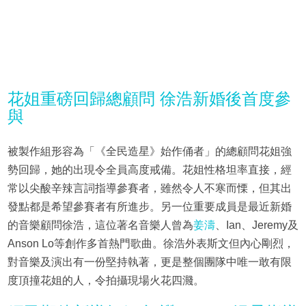
花姐重磅回歸總顧問 徐浩新婚後首度參
與
被製作組形容為「《全民造星》始作俑者」的總顧問花姐強
勢回歸，她的出現令全員高度戒備。花姐性格坦率直接，經
常以尖酸辛辣言詞指導參賽者，雖然令人不寒而慄，但其出
發點都是希望參賽者有所進步。另一位重要成員是最近新婚
的音樂顧問徐浩，這位著名音樂人曾為
姜濤
、Ian、Jeremy及
Anson Lo等創作多首熱門歌曲。徐浩外表斯文但內心剛烈，
對音樂及演出有一份堅持執著，更是整個團隊中唯一敢有限
度頂撞花姐的人，令拍攝現場火花四濺。