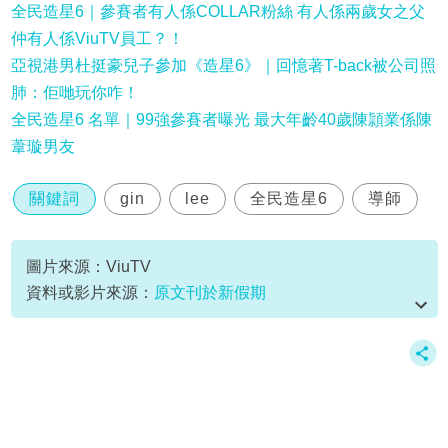
全民造星6｜參賽者有人係COLLAR粉絲 有人係兩歲女之父
仲有人係ViuTV員工？！
亞視港男杜挺豪兒子參加《造星6》｜回憶著T-back被公司照
肺：佢哋玩你咋！
全民造星6 名單｜99強參賽者曝光 最大年齡40歲陳頴業係陳
葦璇男友
關鍵詞
gin
lee
全民造星6
導師
圖片來源：ViuTV
資料或影片來源：
原文刊於新假期