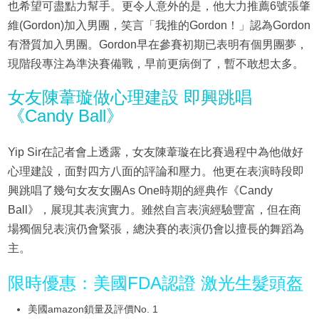
也希望可盡點力幫手。更令人意外的是，他大力推薦6號張肇
維(Gordon)加入男團，笑言「我推的Gordon！」認為Gordon
有潛質加入男團。Gordon早在參賽初期已表明有個男團夢，
現階段專注為準決賽備戰，早前更病倒了，暫不敢想太多。
女友陳葦璇做心理建設 即興跳唱
《Candy Ball》
Yip Sir在記者會上透露，女友陳葦璇在比賽過程中為他做好
心理建設，面對四方八面的評論和壓力。他更在表演時段即
興跳唱了幾句女友女團As One時期的經典作《Candy
Ball》，展現其表演實力。雖然自言表演經驗豐富，但在商
場獨個兒表演仍會緊張，總決賽的表演仍會以擅長的舞蹈為
主。
限時優惠：美國FDA認證 激光生髮頭盔
美國amazon鎖量及評價No. 1