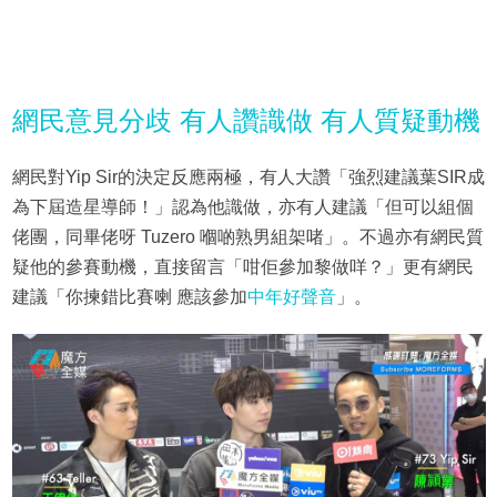
網民意見分歧 有人讚識做 有人質疑動機
網民對Yip Sir的決定反應兩極，有人大讚「強烈建議葉SIR成
為下屆造星導師！」認為他識做，亦有人建議「但可以組個
佬團，同畢佬呀 Tuzero 嗰啲熟男組架啫」。不過亦有網民質
疑他的參賽動機，直接留言「咁佢參加黎做咩？」更有網民
建議「你揀錯比賽喇 應該參加
中年好聲音
」。