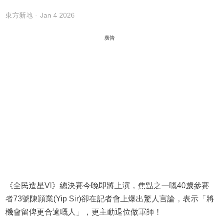
東方新地
Jan 4 2026
廣告
《全民造星VI》總決賽今晚即將上演，焦點之一嘅40歲參賽
者73號陳頴業(Yip Sir)卻在記者會上爆出驚人言論，表示「將
機會留俾更合適嘅人」，更主動退位做軍師！