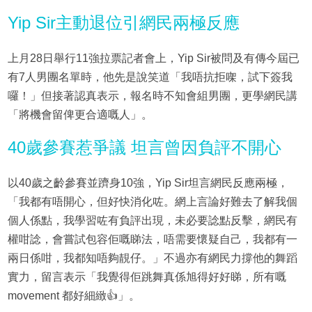
Yip Sir主動退位引網民兩極反應
上月28日舉行11強拉票記者會上，Yip Sir被問及有傳今屆已
有7人男團名單時，他先是說笑道「我唔抗拒㗎，試下簽我
囉！」但接著認真表示，報名時不知會組男團，更學網民講
「將機會留俾更合適嘅人」。
40歲參賽惹爭議 坦言曾因負評不開心
以40歲之齡參賽並躋身10強，Yip Sir坦言網民反應兩極，
「我都有唔開心，但好快消化咗。網上言論好難去了解我個
個人係點，我學習咗有負評出現，未必要諗點反擊，網民有
權咁諗，會嘗試包容佢嘅睇法，唔需要懷疑自己，我都有一
兩日係咁，我都知唔夠靚仔。」不過亦有網民力撐他的舞蹈
實力，留言表示「我覺得佢跳舞真係旭得好好睇，所有嘅
movement 都好細緻👍」。