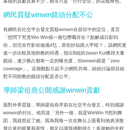
幕後的貢獻其實不少，絕非只是「行行企企」的花瓶角色。
網民質疑winwin鏡頭分配不公
有網民在社交平台發文質疑winwin在節目中的定位，直言
「想問下究竟Win Win係一個乜嘢嘅存在？點解成日影到
佢，但完全冇影佢做過d乜，當佢好似路人甲咁？」該網民更
進一步比較其他助教的待遇，指出B組的Jason Kui獲得大量
鏡頭，連少爺占都有一定的曝光度，但winwin卻是「zero
coverage」。這個觀點引起不少網民共鳴，紛紛討論節目組
對不同助教的鏡頭分配是否公平。
導師梁祖堯公開感謝winwin貢獻
面對外界質疑，導師梁祖堯早前在社交平台發文，特別感謝
winwin的付出。他寫道「另外一個，就是WinWin !!!想到舞
蹈，我就想起了她。因為我每一次在舞台上面看到他表演散
發出來的能量和喜悅，都足以讓我感動很久！多謝她的全程