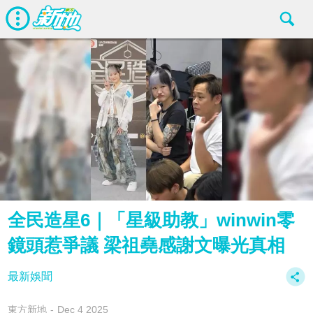
全民造星6｜「星級助教」winwin零
鏡頭惹爭議 梁祖堯感謝文曝光真相
最新娛聞
東方新地
Dec 4 2025