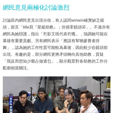
網民意見兩極化討論激烈
討論區內網民意見出現分歧，有人認同winwin確實缺乏鏡
頭，留言「title寫『星級助教』；但係零鏡頭🤣」。不過亦有
網民為她辯護，指出「冇影又唔代表冇嘅」，強調她可能在
幕後有重要貢獻。另有網民表示「應該有幫啲參賽者排
舞」，認為她的工作性質可能較為幕後，因此較少在鏡頭前
出現。有趣的是，部分網民更將矛頭轉向其他助教，質疑
「我反而想知少爺占做過乜」，顯示觀眾對各助教的工作分
配都相當關注。