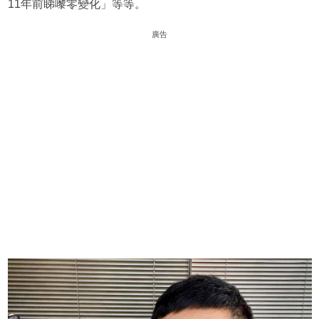
11年前睇嚟零變化」等等。
廣告