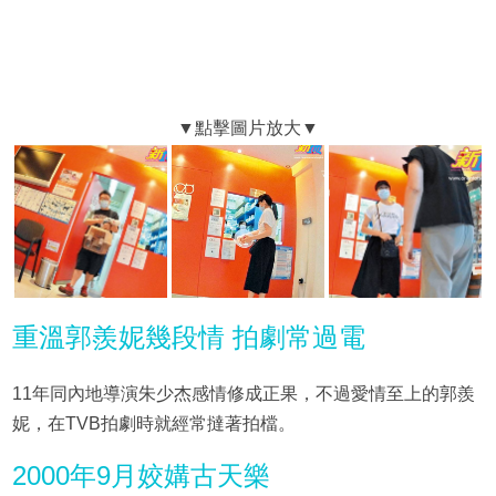
重溫郭羨妮幾段情 拍劇常過電
11年同內地導演朱少杰感情修成正果，不過愛情至上的郭羨
妮，在TVB拍劇時就經常撻著拍檔。
2000年9月姣媾古天樂