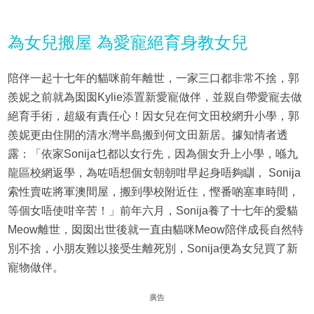
為女兒搬屋 為愛寵絕育身教女兒
陪伴一起十七年的貓咪前年離世，一家三口都非常不捨，郭
羨妮之前就為囡囡Kylie添置新愛寵做伴，並親自帶愛寵去做
絕育手術，超級有責任心！因女兒在何文田校網升小學，郭
羨妮更由住開的清水灣半島搬到何文田新居。據知情者透
露：「依家Sonija乜都以女行先，因為個女升上小學，喺九
龍區校網返學，為咗唔想個女朝朝咁早起身唔夠瞓， Sonija
索性賣咗將軍澳間屋，搬到學校附近住，慳番啲塞車時間，
等個女唔使咁辛苦！」前年六月，Sonija養了十七年的愛貓
Meow離世，囡囡出世後就一直由貓咪Meow陪伴成長自然特
別不捨，小朋友難以接受生離死別，Sonija便為女兒買了新
寵物做伴。
廣告