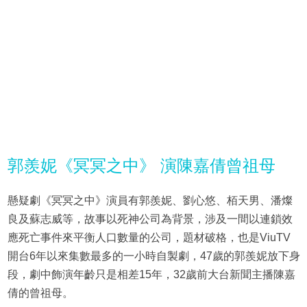
郭羨妮《冥冥之中》 演陳嘉倩曾祖母
懸疑劇《冥冥之中》演員有郭羨妮、劉心悠、栢天男、潘燦
良及蘇志威等，故事以死神公司為背景，涉及一間以連鎖效
應死亡事件來平衡人口數量的公司，題材破格，也是ViuTV
開台6年以來集數最多的一小時自製劇，47歲的郭羨妮放下身
段，劇中飾演年齡只是相差15年，32歲前大台新聞主播陳嘉
倩的曾祖母。