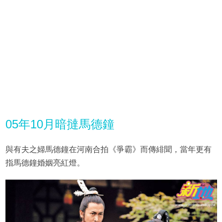
05年10月暗撻馬德鐘
與有夫之婦馬德鐘在河南合拍《爭霸》而傳緋聞，當年更有
指馬德鐘婚姻亮紅燈。