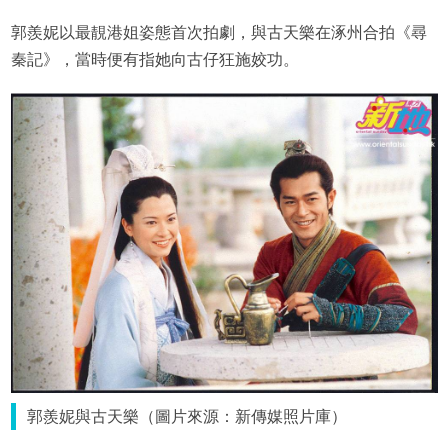
郭羨妮以最靚港姐姿態首次拍劇，與古天樂在涿州合拍《尋
秦記》，當時便有指她向古仔狂施姣功。
郭羨妮與古天樂（圖片來源：新傳媒照片庫）