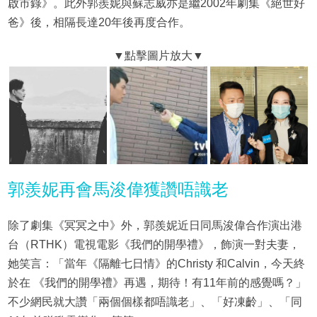
啟市錄》。此外郭羨妮與蘇志威亦是繼2002年劇集《絕世好
爸》後，相隔長達20年後再度合作。
郭羨妮再會馬浚偉獲讚唔識老
除了劇集《冥冥之中》外，郭羨妮近日同馬浚偉合作演出港
台（RTHK）電視電影《我們的開學禮》，飾演一對夫妻，
她笑言：「當年《隔離七日情》的Christy 和Calvin，今天終
於在 《我們的開學禮》再遇，期待！有11年前的感覺嗎？」
不少網民就大讚「兩個個樣都唔識老」、「好凍齡」、「同