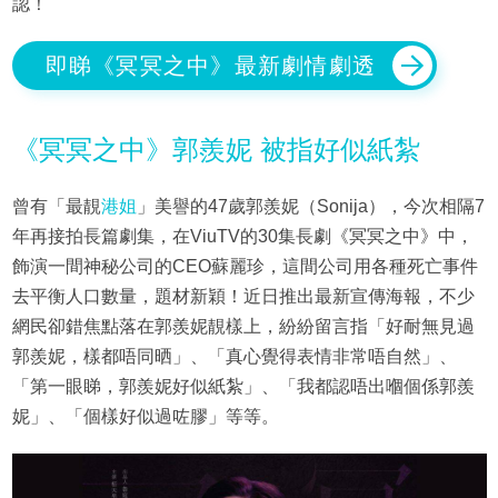
認！
即睇《冥冥之中》最新劇情劇透
《冥冥之中》郭羨妮 被指好似紙紮
曾有「最靚
港姐
」美譽的47歲郭羨妮（Sonija），今次相隔7
年再接拍長篇劇集，在ViuTV的30集長劇《冥冥之中》中，
飾演一間神秘公司的CEO蘇麗珍，這間公司用各種死亡事件
去平衡人口數量，題材新穎！近日推出最新宣傳海報，不少
網民卻錯焦點落在郭羨妮靚樣上，紛紛留言指「好耐無見過
郭羨妮，樣都唔同晒」、「真心覺得表情非常唔自然」、
「第一眼睇，郭羨妮好似紙紮」、「我都認唔出嗰個係郭羨
妮」、「個樣好似過咗膠」等等。