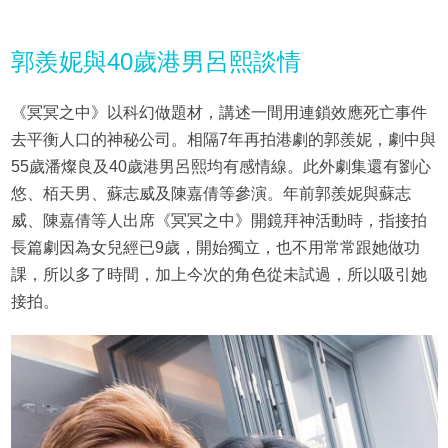
郭羨妮與40歲港男呂熙談情
《冥冥之中》以科幻做題材，講述一間用連鎖效應死亡事件
去平衡人口的神秘公司。相隔7年再拍港劇的郭羨妮，劇中與
55歲潘燦良及40歲港男呂熙均有感情線。此外劇集還有劉心
悠、栢天男、蘇志威及陳嘉倩等參演。年前郭羨妮與蘇志
威、陳嘉倩等人出席《冥冥之中》開鏡拜神活動時，指接拍
長篇劇因為女兒經已9歲，開始獨立，也不用常常跟她做功
課，所以多了時間，加上今次的角色從未試過，所以吸引她
接拍。