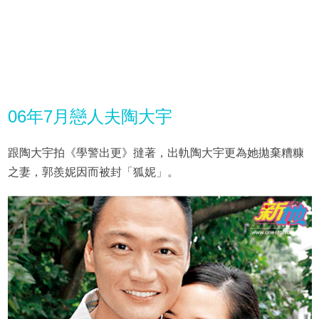
06年7月戀人夫陶大宇
跟陶大宇拍《學警出更》撻著，出軌陶大宇更為她拋棄糟糠
之妻，郭羨妮因而被封「狐妮」。