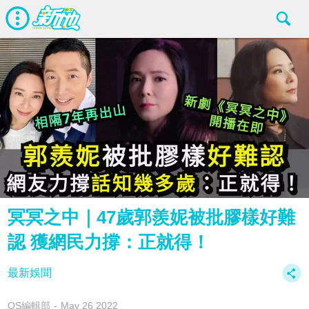
冥冥之中｜47歲郭羨妮被批膠樣好難
認 獲網民力撐：正就得！
最新娛聞
OS編輯部
May 26 2022