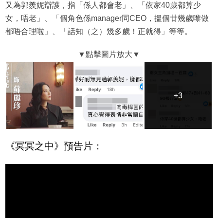
又為郭羨妮辯護，指「係人都會老」、「依家40歲都算少
女，唔老」、「個角色係manager同CEO，搵個廿幾歲嚟做
都唔合理啦」、「話知（之）幾多歲！正就得」等等。
+3
+3
《冥冥之中》預告片：