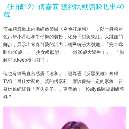
《刑偵12》傅嘉莉 獲網民勁讚睇唔出40
歲
傅嘉莉最近上內地綜藝節目《今晚好犀利》，，以一身粉藍
色吊帶小背心和牛仔褲的裝扮，化身「甜美網紅」大跳熱門
舞步，展示出青春可愛的活力，網民紛紛大讚她：「完全睇
唔出40歲」、「少女級狀態」、「似20歲大學生！」、「點
解可以keep得咁好？」
但也有網民直言感覺「違和」，認為憑《反黑英雄》奪得
TVB「最佳女配角」獎的傅嘉莉，應該保持一定的形象，質
疑她跳網紅舞「有失身份」，更問她：「Kelly係咪被劇組整
蠱？」