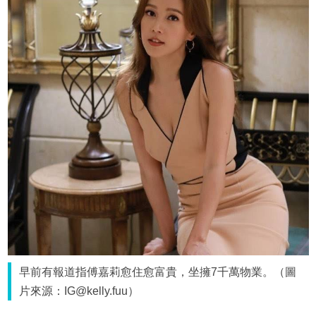
早前有報道指傅嘉莉愈住愈富貴，坐擁7千萬物業。（圖
片來源：IG@kelly.fuu）