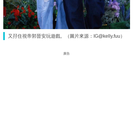
又孖住視帝郭晉安玩遊戲。（圖片來源：IG@kelly.fuu）
廣告