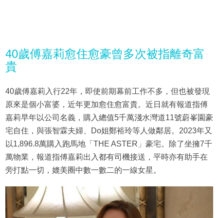
40歲傅嘉莉愈住愈豪曾多次被指離奇富
貴
40歲傅嘉莉入行22年，即使前期幕前工作不多，但也被發現
原來是個小富婆，近年更加愈住愈富貴。近日就有報道指傅
嘉莉早年以公司名義，購入總值5千萬淺水灣道11號蔚峯園豪
宅自住，與張智霖夫婦、Do姐鄭裕玲等人做鄰居。2023年又
以1,896.8萬購入跑馬地「THE ASTER」豪宅。除了坐擁7千
萬物業，報道指傅嘉莉出入都有司機接送，平時亦有助手在
旁打點一切，媲美圈中數一數二的一線女星。