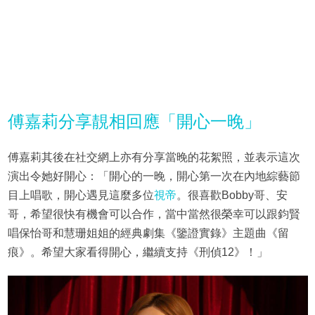
傅嘉莉分享靚相回應「開心一晚」
傅嘉莉其後在社交網上亦有分享當晚的花絮照，並表示這次
演出令她好開心：「開心的一晚，開心第一次在內地綜藝節
目上唱歌，開心遇見這麼多位
視帝
。很喜歡Bobby哥、安
哥，希望很快有機會可以合作，當中當然很榮幸可以跟鈞賢
唱保怡哥和慧珊姐姐的經典劇集《鑒證實錄》主題曲《留
痕》。希望大家看得開心，繼續支持《刑偵12》！」