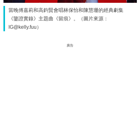
當晚傅嘉莉和高鈞賢會唱林保怡和陳慧珊的經典劇集
《鑒證實錄》主題曲《留痕》。（圖片來源：
IG@kelly.fuu）
廣告