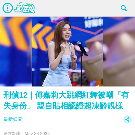
刑偵12｜傅嘉莉大跳網紅舞被嘲「有
失身份」 親自貼相認證超凍齡靚樣
最新娛聞
東方新地
May 26 2025