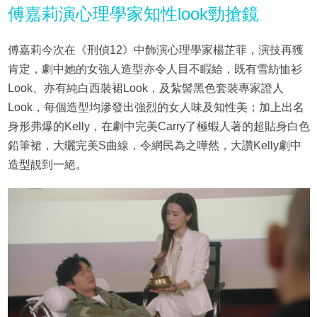
傅嘉莉演心理學家知性look勁搶鏡
傅嘉莉今次在《刑偵12》中飾演心理學家楊芷菲，演技再獲
肯定，劇中她的女強人造型亦令人目不睱給，既有雪紡恤衫
Look、亦有純白西裝裙Look，及紮髻黑色套裝專家證人
Look，每個造型均滲發出強烈的女人味及知性美；加上出名
身形弗爆的Kelly，在劇中完美Carry了極蝦人著的超貼身白色
鉛筆裙，大曬完美S曲線，令網民為之嘩然，大讚Kelly劇中
造型靚到一絕。