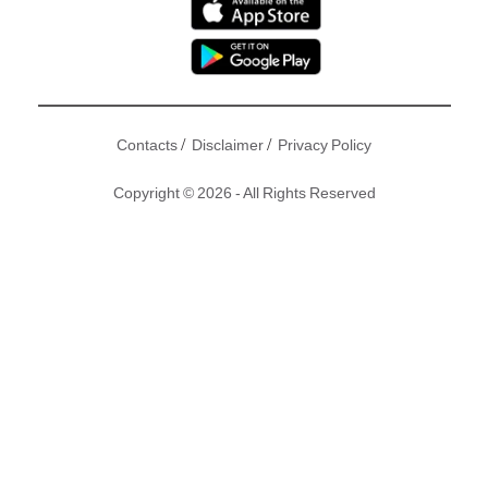
/
/
Contacts
Disclaimer
Privacy Policy
Copyright © 2026 - All Rights Reserved
闊別無綫八年的 羅嘉良 (撈家) 的新劇《與諜同謀》熱播中，
他主唱的主題曲都被網民瘋傳，人氣強勁。 據知在內地狂賺人
仔的撈家，被老婆蘇岩要求舉家遷居香港，令一直唔想現任和
前妻方敏儀同在一地的他左右做人難，最近兩任太太更在網上
隔空互片，火花四溢﹗所以撈家近日單拖返港宣傳，收工都要
跟老友馬德鐘、郭政鴻食飯吹吹水，捉實老友大吐苦水!