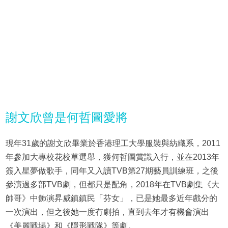
謝文欣曾是何哲圖愛將
現年31歲的謝文欣畢業於香港理工大學服裝與紡織系，2011
年參加大專校花校草選舉，獲何哲圖賞識入行，並在2013年
簽入星夢做歌手，同年又入讀TVB第27期藝員訓練班，之後
參演過多部TVB劇，但都只是配角，2018年在TVB劇集《大
帥哥》中飾演昇威鎮鎮民「芬女」，已是她最多近年戲分的
一次演出，但之後她一度冇劇拍，直到去年才有機會演出
《美麗戰場》和《隱形戰隊》等劇。