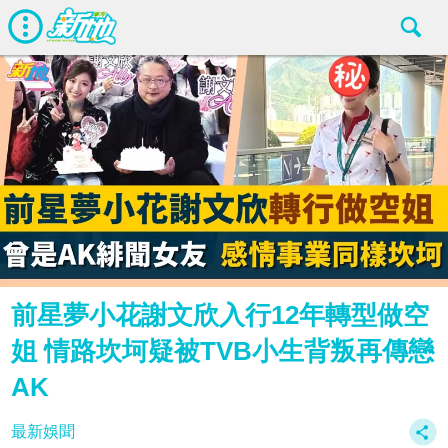
前星夢小花謝文欣入行12年轉型做空
姐 情路坎坷疑被TVB小生背叛再傳戀
AK
最新娛聞