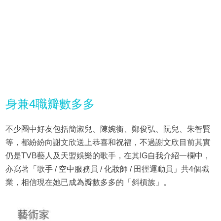
身兼4職瓣數多多
不少圈中好友包括簡淑兒、陳婉衡、鄭俊弘、阮兒、朱智賢
等，都紛紛向謝文欣送上恭喜和祝福，不過謝文欣目前其實
仍是TVB藝人及天盟娛樂的歌手，在其IG自我介紹一欄中，
亦寫著「歌手 / 空中服務員 / 化妝師 / 田徑運動員」共4個職
業，相信現在她已成為瓣數多多的「斜槓族」。